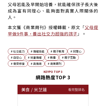
父母若能及早開始培養，就能確保孩子長大後
成為富有同理心、能夠面對真實人際關係的
人。
本文獲《商業周刊》授權轉載，原文「
父母提
早做9件事，養出社交力超強的孩子
」。
#
社交能力
#
情緒技能
#
親子教育
#
同理心
#
自信心
#
兒童情緒
#
教養
#
親子互動
#
衝突修復
#
高情商
#
商業周刊
KEYPO TOP 3
網路熱度TOP 3
美食
/
米芝蓮
看完整排名