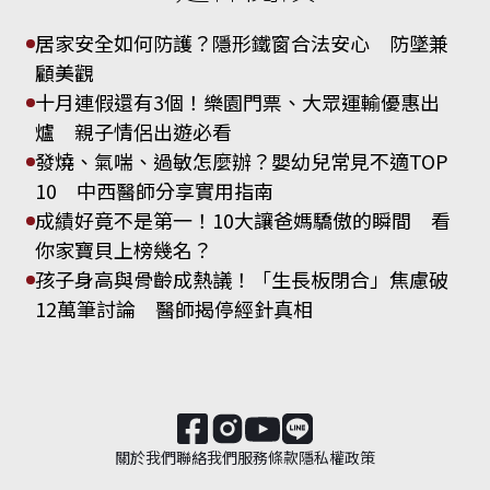
居家安全如何防護？隱形鐵窗合法安心 防墜兼
顧美觀
十月連假還有3個！樂園門票、大眾運輸優惠出
爐 親子情侶出遊必看
發燒、氣喘、過敏怎麼辦？嬰幼兒常見不適TOP
10 中西醫師分享實用指南
成績好竟不是第一！10大讓爸媽驕傲的瞬間 看
你家寶貝上榜幾名？
孩子身高與骨齡成熱議！「生長板閉合」焦慮破
12萬筆討論 醫師揭停經針真相
關於我們
聯絡我們
服務條款
隱私權政策