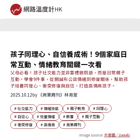
孩子同理心、自信養成術！9個家庭日
常互動、情緒教育關鍵一次看
父母必看！孩子社交能力並非靠禮貌用語，而是日常親子
互動。學會9件事，從開誠布公談情緒到修復關係，幫助孩
子培養同理心、衝突修復與自信，打造高情商孩子。
2025.10.12
by
《商業周刊》林易萱
#
社交能力
#
情緒技能
#
親子教育
#
同理心
#
自信心
#
兒童情緒
#
教養
#
親子互動
#
衝突修復
#
高情商
#
商業周刊
image source:
示意圖／pexels