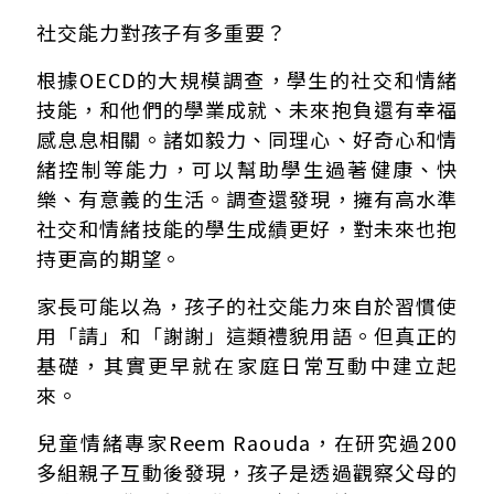
1. 他們會開誠布公地談論情緒
社交能力對孩子有多重要？
2. 他們在日常生活中示範同理心
根據OECD的大規模調查，學生的社交和情緒
3. 他們培養孩子真實的自信
技能，和他們的學業成就、未來抱負還有幸福
4. 他們在衝突後修補關係
5. 他們認可孩子的感受
感息息相關。諸如毅力、同理心、好奇心和情
6. 他們幫助孩子察覺社交線索
緒控制等能力，可以幫助學生過著健康、快
7. 他們不會急著替孩子解決所有衝突
樂、有意義的生活。調查還發現，擁有高水準
8. 他們把錯誤當作學習的機會
社交和情緒技能的學生成績更好，對未來也抱
9. 他們傾聽多於說教
持更高的期望。
家長可能以為，孩子的社交能力來自於習慣使
用「請」和「謝謝」這類禮貌用語。但真正的
基礎，其實更早就在家庭日常互動中建立起
來。
兒童情緒專家Reem Raouda，在研究過200
多組親子互動後發現，孩子是透過觀察父母的