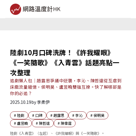
陸劇10月口碑洗牌！《許我耀眼》
《一笑隨歌》《入青雲》話題亮點一
次整理
追劇懶人包｜趙露思爭議中逆襲，李沁、陳哲遠從互虐到
床戲流量破億，侯明昊、盧昱曉雙強互撩。快了解哪部是
你的必追？
2025.10.19
by
李柔伊
#
陸劇
#
口碑
#
趙露思
#
李沁
#
侯明昊
#
盧昱曉
#
陳哲遠
#
陳偉霆
陸劇《入青雲》（左起）、《許我耀眼》與《一笑隨歌》。