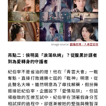
image source:
翻攝微博／入青雲官微
亮點二：侯明昊「浪蕩紈絝」？從腹黑計謀者
到為愛轉身的守護者
紀伯宰不是省油的燈！他在「青雲大會」一戰
奪魁，直接打敗連勝七屆的「戰神」明意，從
此聲名大噪。雖然明意為了尋找解藥，假扮舞
姬接近紀伯宰，企圖設下「愛情陷阱」，但這
場極致的互撩互試中，紀伯宰在頂著假身分互
相試探的過程中，卻逐漸被她的堅強與機智深