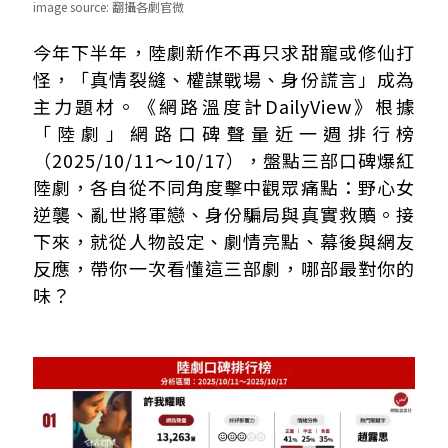
image source:
翻攝各劇官微
《許我耀眼》｜陸劇口碑榜排行No. 1
今年下半年，陸劇新作不再只求甜寵或修仙打
《一笑隨歌》｜陸劇口碑榜排行No. 2
怪，「真情裂縫、權謀戰場、身份謊言」成為
《入青雲》｜陸劇口碑榜排行No. 5
主力題材。《網路溫度計DailyView》根據
「陸劇」網路口碑聲量近一週排行榜
（2025/10/11～10/17），盤點三部口碑爆紅
陸劇，各自從不同角度擊中觀眾痛點：野心女
逆襲、亂世將軍戀、身份騙局與真實救贖。接
下來，就從人物設定、劇情亮點、幕後與網友
反應，帶你一次看懂這三部劇，哪部最對你的
味？