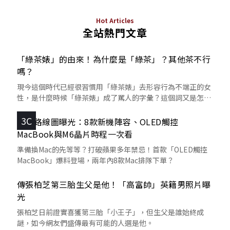
Hot Articles
全站熱門文章
「綠茶婊」的由來！為什麼是「綠茶」？其他茶不行
嗎？
現今這個時代已經很習慣用「綠茶婊」去形容行為不端正的女
性，是什麼時候「綠茶婊」成了罵人的字彙？這個詞又是怎麼
來的呢？
3C
蘋果路線圖曝光：8款新機陣容、OLED觸控
MacBook與M6晶片時程一次看
準備換Mac的先等等？打破蘋果多年禁忌！首款「OLED觸控
MacBook」爆料登場，兩年內8款Mac排隊下單？
傳張柏芝第三胎生父是他！「高富帥」英籍男照片曝
光
張柏芝日前證實喜獲第三胎「小王子」，但生父是誰始終成
謎，如今網友們盛傳最有可能的人選是他。