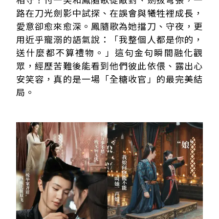
路在刀光劍影中試探、在誤會與犧牲裡成長，
愛意卻愈來愈深。鳳隨歌為她擋刀、守夜，更
用近乎寵溺的語氣說：「我整個人都是你的，
送什麼都不算禮物。」這句金句瞬間融化觀
眾，經歷苦難後能看到他們彼此依偎、露出心
安笑容，真的是一場「全糖收官」的最完美結
局。