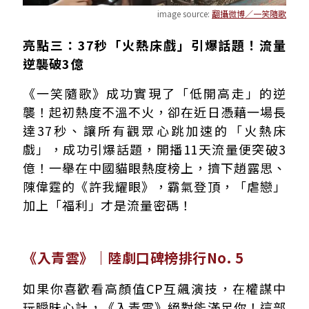
image source:
翻攝微博／一笑隨歌
亮點三：37秒「火熱床戲」引爆話題！流量
逆襲破3億
《一笑隨歌》成功實現了「低開高走」的逆
襲！起初熱度不溫不火，卻在近日憑藉一場長
達37秒、讓所有觀眾心跳加速的「火熱床
戲」，成功引爆話題，開播11天流量便突破3
億！一舉在中國貓眼熱度榜上，擠下趙露思、
陳偉霆的《許我耀眼》，霸氣登頂，「虐戀」
加上「福利」才是流量密碼！
《入青雲》｜陸劇口碑榜排行No. 5
如果你喜歡看高顏值CP互飆演技，在權謀中
玩曖昧心計，《入青雲》絕對能滿足你！這部