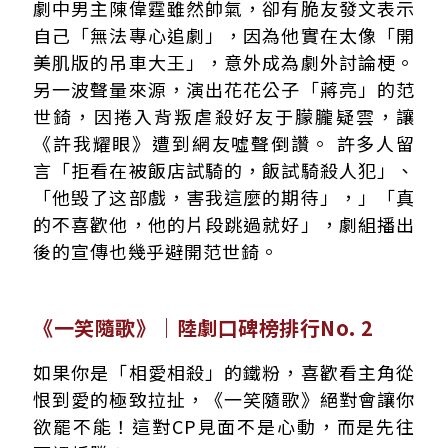
劇中男主陳偉霆雖然帥氣，卻有脆友發文表示
自己「無法專心追劇」，因為他實在太像「開
美肌版的吊車大王」，意外成為劇外討論梗。
另一波聲量來源，演出花花公子「蔣亮」的范
世錡，因捲入背叛虐殺好友于朦朧疑雲，讓
《許我耀眼》遭到網友噓聲倒讚。 許多人留
言「拒看在被飯店試騎的，飯試騎殺人犯」、
「他毁了这部戲，害我這麼的期待」，」「真
的不喜歡他，他的片段跳過就好」，劇組播出
後的宣傳也幾乎避開范世錡。
《一笑隨歌》｜陸劇口碑榜排行No. 2
如果你是「相愛相殺」的鐵粉，喜歡看主角從
恨到愛的極致拉扯，《一笑隨歌》絕對會讓你
欲罷不能！這對CP見面不是心動，而是先往