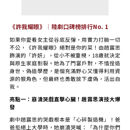
《許我耀眼》｜陸劇口碑榜排行No. 1
如果你愛看女主從谷底反彈，用實力打臉一切
不公，《許我耀眼》絕對是你的菜！由趙露思
飾演的「許妍」，從小不被重視，18歲就決定
與原生家庭割裂。她為了門當戶對，不惜捏造
身世、偽造學歷，是個充滿野心又懂得利用資
源的狠角色，但最終也勇敢放下虛偽，活出自
我。
亮點一：崩潰哭戲直擊心臟！趙露思演技大爆
發
劇中趙露思的哭戲根本是「心碎製造機」！爸
爸拒絕上大學時，她崩潰哭喊：「為什麼你們