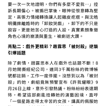
要一次一次地證明，你們有多麼不愛我…」控
訴長期偏心。被搧巴掌後，眼神從恨意轉為堅
定，高張力情緒轉換讓人起雞皮疙瘩。與沈皓
明攤牌離婚時的「卸妝哭戲」，卸下的不只是
妝容，更是她苦心打造的人設，真實素顏象徵
角色心境的崩潰與重生，被劇迷大讚。
亮點二：戲外更精彩？趙露思「被封殺」逆襲
引爆話題
除了劇情，趙露思本人在戲外也話題不斷！8
月她開撕經紀公司，連同3千萬粉絲的微博帳
號都註銷，工作一度停擺。沒想到以為「被封
殺」的她，劇組竟無預警宣布《許我耀眼》9
月26日上線，意外引發熱議。粉絲紛紛表達期
待，希望這部劇能扭轉她的演藝困境，直呼
「一個星路走得太辛苦的女孩，講真的佩服她