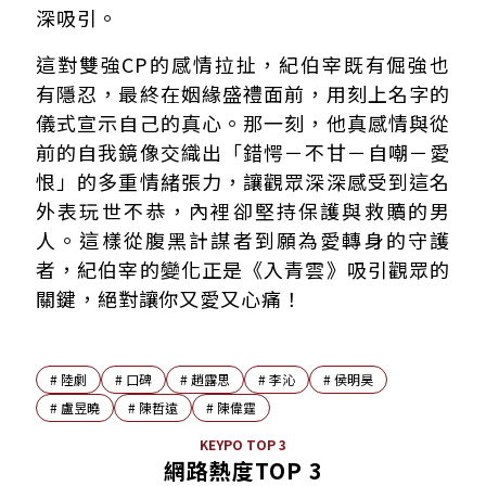
深吸引。
這對雙強CP的感情拉扯，紀伯宰既有倔強也
有隱忍，最終在姻緣盛禮面前，用刻上名字的
儀式宣示自己的真心。那一刻，他真感情與從
前的自我鏡像交織出「錯愕－不甘－自嘲－愛
恨」的多重情緒張力，讓觀眾深深感受到這名
外表玩世不恭，內裡卻堅持保護與救贖的男
人。這樣從腹黑計謀者到願為愛轉身的守護
者，紀伯宰的變化正是《入青雲》吸引觀眾的
關鍵，絕對讓你又愛又心痛！
#
陸劇
#
口碑
#
趙露思
#
李沁
#
侯明昊
#
盧昱曉
#
陳哲遠
#
陳偉霆
KEYPO TOP 3
網路熱度TOP 3