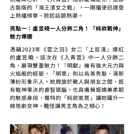
古裝版的「海王渣女之戰」，一開播便迅速登
上熱播榜單，掀起話題熱潮。
亮點一：盧昱曉一人分飾二角！「純欲戰神」
魅力爆棚
憑藉2023年《雲之羽》女二「上官淺」爆紅
的盧昱曉，這次在《入青雲》中一人分飾二
角，展現雙重魅力！「明獻」擁有強大元力與
火焰般的經脈，「明意」則以烏黑秀髮、清新
薄紗形象示人。她周旋於敵人與朋友之間，既
有戰神果決的睿智頭腦，也具備舞姬嬌美柔韌
的魅惑身段，獨特的「純欲氣質」讓她躍升一
線陸劇女神，難怪讓男主角為之傾心！