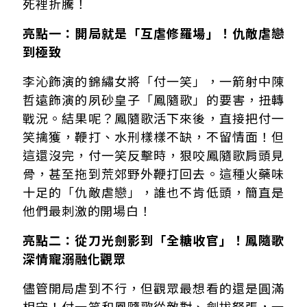
死裡折騰！
亮點一：開局就是「互虐修羅場」！仇敵虐戀
到極致
李沁飾演的錦繡女將「付一笑」，一箭射中陳
哲遠飾演的夙砂皇子「鳳隨歌」的要害，扭轉
戰況。結果呢？鳳隨歌活下來後，直接把付一
笑擒獲，鞭打、水刑樣樣不缺，不留情面！但
這還沒完，付一笑反擊時，狠咬鳳隨歌肩頭見
骨，甚至拖到荒郊野外鞭打回去。這種火藥味
十足的「仇敵虐戀」，誰也不肯低頭，簡直是
他們最刺激的開場白！
亮點二：從刀光劍影到「全糖收官」！鳳隨歌
深情寵溺融化觀眾
儘管開局虐到不行，但觀眾最想看的還是圓滿
相守！付一笑和鳳隨歌從敵對、劍拔弩張，一