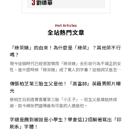
3
劉德華
Hot Articles
全站熱門文章
「綠茶婊」的由來！為什麼是「綠茶」？其他茶不行
嗎？
現今這個時代已經很習慣用「綠茶婊」去形容行為不端正的女
性，是什麼時候「綠茶婊」成了罵人的字彙？這個詞又是怎麼
來的呢？
傳張柏芝第三胎生父是他！「高富帥」英籍男照片曝
光
張柏芝日前證實喜獲第三胎「小王子」，但生父是誰始終成
謎，如今網友們盛傳最有可能的人選是他。
字總是醜到被說是小學生？學會這12招躺著寫出「印
刷系」字體！