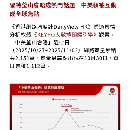
習特釜山會晤成熱門話題 中美領袖互動成全球焦點
習特釜山會晤成熱門話題 中美領袖互動
網路討論聚焦於釜山會晤討論話題與延伸影響
成全球焦點
「習特會」主要協議內容與未來共識
會談整體氣氛良好但敏感議題仍存分歧
《香港網路溫度計DailyView HK》透過輿情
分析軟體
《KEYPO大數據關鍵引擎》
觀察，
「中美釜山會晤」近七日
（2025/10/27~2025/11/02）網路聲量累積
共2,151筆。聲量最高點出現在10月30日，單
日累積1,112筆。