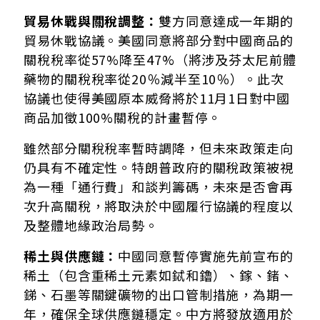
貿易休戰與關稅調整：
雙方同意達成一年期的
貿易休戰協議。美國同意將部分對中國商品的
關稅稅率從57%降至47%（將涉及芬太尼前體
藥物的關稅稅率從20％減半至10％）。此次
協議也使得美國原本威脅將於11月1日對中國
商品加徵100%關稅的計畫暫停。
雖然部分關稅稅率暫時調降，但未來政策走向
仍具有不確定性。特朗普政府的關稅政策被視
為一種「通行費」和談判籌碼，未來是否會再
次升高關稅，將取決於中國履行協議的程度以
及整體地緣政治局勢。
稀土與供應鏈：
中國同意暫停實施先前宣布的
稀土（包含重稀土元素如鋱和鑥）、鎵、鍺、
銻、石墨等關鍵礦物的出口管制措施，為期一
年，確保全球供應鏈穩定。中方將發放適用於