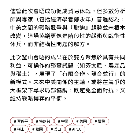
儘管此次會晤成功促成貿易休戰，但多數分析
師與專家（包括經濟學者鄭永年）普遍認為，
中美之間的戰略競爭與『脫鉤』趨勢並未根本
改變，這場協議更像是階段性的緩衝與戰術性
休兵，而非結構性問題的解方。
此次釜山會晤的成果在於雙方聚焦於具有共同
利益、可操作的務實議題（如芬太尼、農產品
與稀土），展現了「有限合作、競合並行」的
新模式。未來中美關係的主軸，或將在競爭的
大框架下尋求局部協調，既避免全面對抗，又
維持戰略博弈的平衡。
#
習近平
#
特朗普
#
中國
#
美國
#
關稅
#
稀土
#
韓國
#
釜山
#
APEC