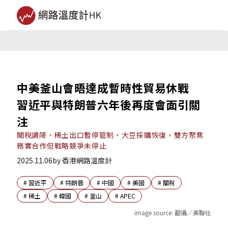
中美釜山會晤達成暫時性貿易休戰
習近平與特朗普六年後再度會面引關
注
關稅調降、稀土出口暫停管制、大豆採購恢復，雙方聚焦
務實合作但戰略競爭未停止
2025.11.06
by
香港網路溫度計
#
習近平
#
特朗普
#
中國
#
美國
#
關稅
#
稀土
#
韓國
#
釜山
#
APEC
image source:
翻攝／美聯社