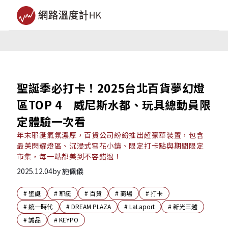
聖誕季必打卡！2025台北百貨夢幻燈
區TOP 4 威尼斯水都、玩具總動員限
定體驗一次看
年末耶誕氣氛濃厚，百貨公司紛紛推出超豪華裝置，包含
最美閃耀燈區、沉浸式雪花小鎮、限定打卡點與期間限定
市集，每一站都美到不容錯過！
2025.12.04
by
施佩儀
#
聖誕
#
耶誕
#
百貨
#
商場
#
打卡
#
統一時代
#
DREAM PLAZA
#
LaLaport
#
新光三越
#
誠品
#
KEYPO