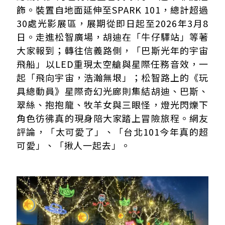
飾。裝置自地面延伸至SPARK 101，總計超過
30處光影展區，展期從即日起至2026年3月8
日。走進松智廣場，胡迪在「牛仔驛站」等著
大家報到；轉往信義路側，「巴斯光年的宇宙
飛船」以LED重現太空艙與星際任務音效，一
起「飛向宇宙，浩瀚無垠」；松智路上的《玩
具總動員》星際奇幻光廊則集結胡迪、巴斯、
翠絲、抱抱龍、牧羊女與三眼怪，燈光閃爍下
角色彷彿真的現身陪大家踏上冒險旅程。網友
評論，「太可愛了」、「台北101今年真的超
可愛」、「揪人一起去」。