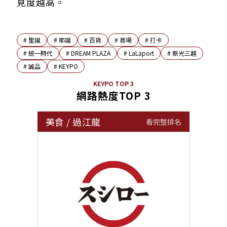
見度越高。
#
聖誕
#
耶誕
#
百貨
#
商場
#
打卡
#
統一時代
#
DREAM PLAZA
#
LaLaport
#
新光三越
#
誠品
#
KEYPO
KEYPO TOP 3
網路熱度TOP 3
美食
/
過江龍
看完整排名