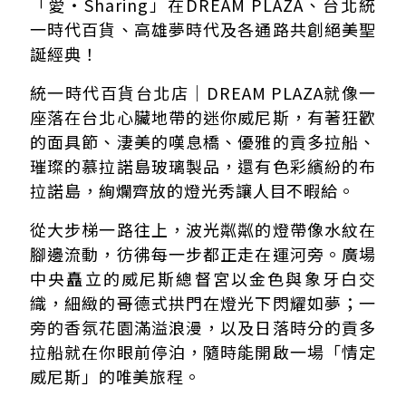
「愛・Sharing」在DREAM PLAZA、台北統
一時代百貨、高雄夢時代及各通路共創絕美聖
誕經典！
統一時代百貨台北店｜DREAM PLAZA就像一
座落在台北心臟地帶的迷你威尼斯，有著狂歡
的面具節、淒美的嘆息橋、優雅的貢多拉船、
璀璨的慕拉諾島玻璃製品，還有色彩繽紛的布
拉諾島，絢爛齊放的燈光秀讓人目不暇給。
從大步梯一路往上，波光粼粼的燈帶像水紋在
腳邊流動，彷彿每一步都正走在運河旁。廣場
中央矗立的威尼斯總督宮以金色與象牙白交
織，細緻的哥德式拱門在燈光下閃耀如夢；一
旁的香氛花園滿溢浪漫，以及日落時分的貢多
拉船就在你眼前停泊，隨時能開啟一場「情定
威尼斯」的唯美旅程。