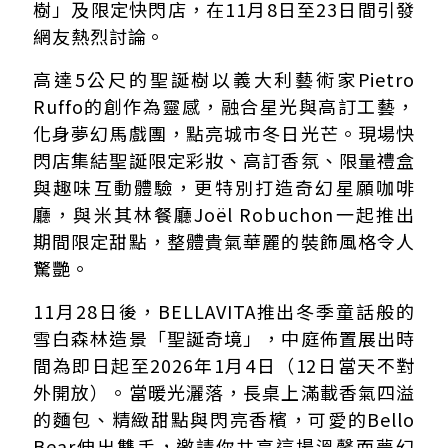
樹」及限定快閃店，在11月8日至23日間引發
網友熱烈討論。
高達5公尺的聖誕樹以義大利藝術家Pietro
Ruffo的創作為靈感，融合星光與高訂工藝，
化身夢幻馬戲團，點亮城市冬日光芒。現場快
閃店集結聖誕限定彩妝、高訂香氛、限量禮盒
與趣味互動體驗，更特別打造奇幻星願咖啡
廳，與米其林餐廳Joël Robuchon一起推出
期間限定甜點，整體貴氣華麗的裝飾風格令人
驚艷。
11月28日後，BELLAVITA推出冬季童話般的
雪白森林造景「聖誕奇境」，中庭佈置展出時
間為即日起至2026年1月4日（12日當天不對
外開放）。當暖光灑落，長桌上滿載香氣四溢
的麵包、精緻甜點與閃亮香檳，可愛的Bello
Bear伸出雙手，邀請你共享這場溫馨而夢幻