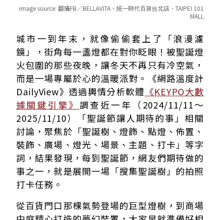
image source:
翻攝FB／BELLAVITA、統一時代百貨台北店、TAIPEI 101
MALL
統一時代百貨台北店｜DREAM PLAZA
城市一到年末，就像偷偷套上了「浪漫濾
BELLAVITA 寶麗廣塲
鏡」，街角每一盞燈都在對你眨眼！被聖誕燈
新光三越信義新天地
火包圍的那些夜晚，讓冬天不再只有冷空氣，
台北101
而是一場專屬於心的溫暖派對。《網路溫度計
DailyView》透過輿情分析軟體
《KEYPO大數
據關鍵引擎》
調查近一年（2024/11/11～
2025/11/10）「聖誕節讓人期待的事」相關
討論，聚焦於「聖誕樹、燈飾、點燈、佈置、
裝飾、廣場、燈光、場景、主題、打卡」等字
詞，結果發現，每到聖誕節，網友們期待做的
事之一，就是展開一場「搜集聖誕樹」的拍照
打卡任務。
從百貨門口那棵氣勢登場的巨型燈樹，到商場
中庭精心打造的夢幻裝置，大家早就準備好相