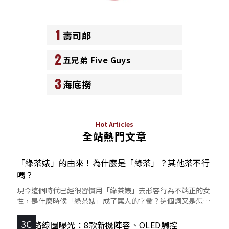
1
壽司郎
2
五兄弟 Five Guys
3
海底撈
Hot Articles
全站熱門文章
「綠茶婊」的由來！為什麼是「綠茶」？其他茶不行
嗎？
現今這個時代已經很習慣用「綠茶婊」去形容行為不端正的女
性，是什麼時候「綠茶婊」成了罵人的字彙？這個詞又是怎麼
來的呢？
3C
蘋果路線圖曝光：8款新機陣容、OLED觸控