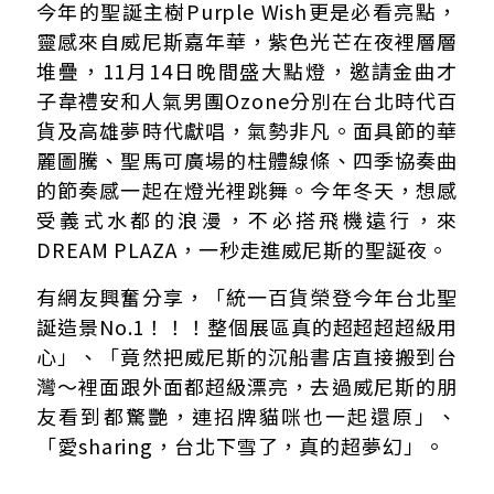
今年的聖誕主樹Purple Wish更是必看亮點，
靈感來自威尼斯嘉年華，紫色光芒在夜裡層層
堆疊，11月14日晚間盛大點燈，邀請金曲才
子韋禮安和人氣男團Ozone分別在台北時代百
貨及高雄夢時代獻唱，氣勢非凡。面具節的華
麗圖騰、聖馬可廣場的柱體線條、四季協奏曲
的節奏感一起在燈光裡跳舞。今年冬天，想感
受義式水都的浪漫，不必搭飛機遠行，來
DREAM PLAZA，一秒走進威尼斯的聖誕夜。
有網友興奮分享，「統一百貨榮登今年台北聖
誕造景No.1！！！整個展區真的超超超超級用
心」、「竟然把威尼斯的沉船書店直接搬到台
灣～裡面跟外面都超級漂亮，去過威尼斯的朋
友看到都驚艷，連招牌貓咪也一起還原」、
「愛sharing，台北下雪了，真的超夢幻」。