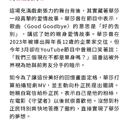
這場充滿戲劇張力的舞台背後，其實藏著華莎
一段真摯的愛情故事。華莎曾在節目中表示，
歌曲〈Good Goodbye〉的意思是「好的告
別」，講述了她的親身愛情故事。華莎曾在
2023年被爆出與年長12歲的企業家交往，但
今年3月卻在YouTube節目中曾親口笑著說：
「我們三個現在不都是單身嗎？」這番話被外
界視為她與前男友分手的暗示。
如今為了讓這份美好的回憶畫面定格，華莎打
算拍攝短劇MV，並主動向朴正民提出邀請。
她親自寫信給朴正民，表示自己是他的粉絲，
在電影《守望者》以後就很喜歡他。沒想到朴
正民特別爽快地答應了邀約，直接實現了華莎
的夢想。