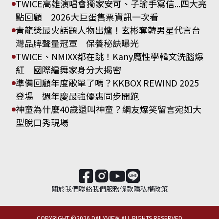
TWICE高雄演唱會獨家安可、子瑜手寫信...四大亮
點回顧 2026大巨蛋售票資訊一次看
青龍獎最火話題人物出爐！玄彬奪韓男星代言台
灣品牌聲量冠軍 保養秘訣曝光
TWICE、NMIXX都在跳！Kany魔性學韓文洗腦爆
紅 國際編舞家身分大揭密
準備回顧年度歌單了嗎？KKBOX REWIND 2025
登場 週年慶最強優惠同步開跑
神童為什麼40歲還叫神童？網友爆笑留言宛如大
型脫口秀現場
關於我們
聯絡我們
服務條款
隱私權政策
COPYRIGHT ©
2026
DAILYVIEW ALL RIGHTS RESERVED