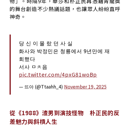
物」。時隔9年，華莎和朴正民再憑藉青龍獎
的舞台創造不少熱議話題，也讓眾人紛紛直呼
神奇。
당 신 이 몰 랐 던 사 실
화사와 박정민은 청룡에서 9년만에 재
회했다
서사 ㅁㅊ음
pic.twitter.com/4pxG81woBp
— 뜨아 (@Ttaahh_4)
November 19, 2025
從《1988》渣男到演技怪物 朴正民的反
差魅力與斜槓人生