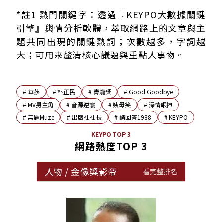
*註1 熱門關鍵字：透過『KEYPO大數據關鍵
引擎』輿情分析軟體，萃取網路上的文章與主
題共同出現的關鍵熱詞；次數越多，字詞越
大；可用來釐清核心議題與重點人事物。
#
華莎
#
朴正民
#
青龍獎
#
Good Goodbye
#
MV男主角
#
音源逆襲
#
姨母笑
#
深情眼神
#
無題Muze
#
出版社社長
#
請回答1988
#
KEYPO
KEYPO TOP 3
網路熱度TOP 3
人物
/
金像獎影帝
看完整排名