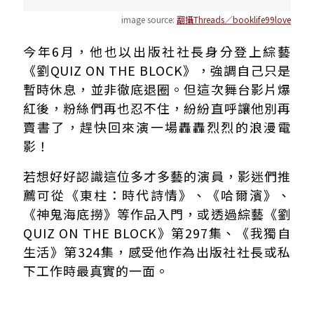
image source:
翻攝Threads／booklife99love
今年6月，他也以出版社社長身分登上綜藝
《劉QUIZ ON THE BLOCK》，強調自己只是
暫時休息，並非徹底退圈。但這次舞台影片爆
紅後，粉絲們再也忍不住，紛紛直呼讓他別再
賣書了，趕快回來演一場轟轟烈烈的浪漫電
影！
若想好好認識這位多才多藝的演員，影迷們推
薦可從《東柱：時代詩情》、《哈爾濱》、
《神鬼海底撈》等作品入門，或透過綜藝《劉
QUIZ ON THE BLOCK》第297集、《我獨自
生活》第324集，感受他作為出版社社長或私
下工作時最真實的一面。