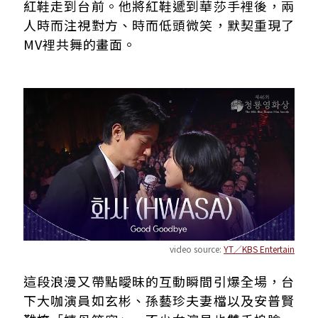
紅鞋走到台前。他將紅鞋遞到華莎手裡後，兩
人時而注視對方、時而低頭微笑，默契重現了
MV裡共舞的畫面。
video source:
YT／KBS Entertain
這段浪漫又帶點曖昧的互動瞬間引爆全場，台
下大咖演員如玄彬、孫藝珍夫妻檔以及安普賢