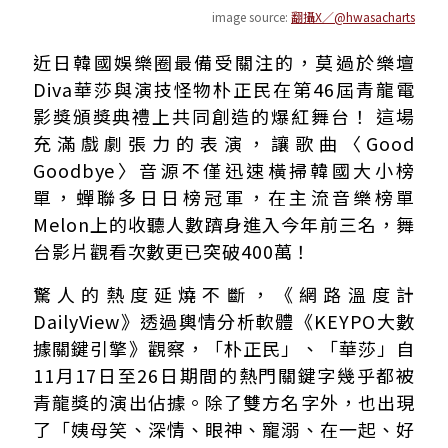
image source:
翻攝X／@hwasacharts
青龍獎最浪漫瞬間！朴正民「深情眼神」重現MV橋段引爆
近日韓國娛樂圈最備受關注的，莫過於樂壇
Good Goodbye背後故事 華莎分手與邀約朴正民內幕
Diva華莎與演技怪物朴正民在第46屆青龍電
從《1988》渣男到演技怪物 朴正民的反差魅力與斜槓人
影獎頒獎典禮上共同創造的爆紅舞台！ 這場
為父創立出版社推廣有聲書 粉絲直呼別忘了回來
充滿戲劇張力的表演，讓歌曲〈Good
Goodbye〉音源不僅迅速橫掃韓國大小榜
單，蟬聯多日日榜冠軍，在主流音樂榜單
Melon上的收聽人數躋身進入今年前三名，舞
台影片觀看次數更已突破400萬！
驚人的熱度延燒不斷，《網路溫度計
DailyView》透過輿情分析軟體《KEYPO大數
據關鍵引擎》觀察，「朴正民」、「華莎」自
11月17日至26日期間的熱門關鍵字幾乎都被
青龍獎的演出佔據。除了雙方名字外，也出現
了「姨母笑、深情、眼神、寵溺、在一起、好