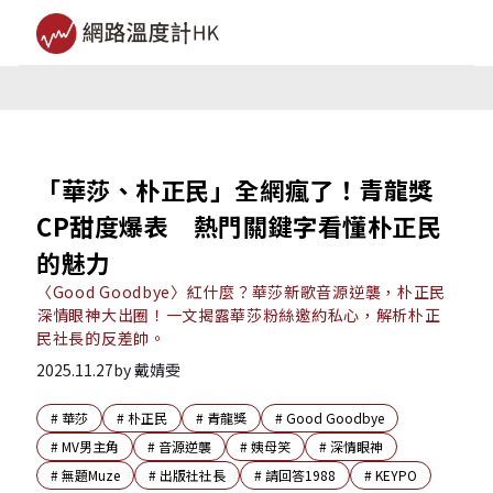
「華莎、朴正民」全網瘋了！青龍獎
CP甜度爆表 熱門關鍵字看懂朴正民
的魅力
〈Good Goodbye〉紅什麼？華莎新歌音源逆襲，朴正民
深情眼神大出圈！一文揭露華莎粉絲邀約私心，解析朴正
民社長的反差帥。
2025.11.27
by
戴婧雯
#
華莎
#
朴正民
#
青龍獎
#
Good Goodbye
#
MV男主角
#
音源逆襲
#
姨母笑
#
深情眼神
#
無題Muze
#
出版社社長
#
請回答1988
#
KEYPO