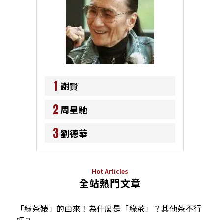
1
謝賢
2
周星馳
3
劉德華
Hot Articles
全站熱門文章
「綠茶婊」的由來！為什麼是「綠茶」？其他茶不行