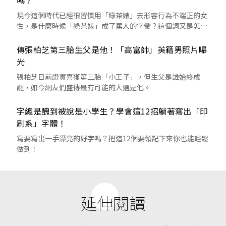
嗎？
現今這個時代已經很習慣用「綠茶婊」去形容行為不端正的女
性，是什麼時候「綠茶婊」成了罵人的字彙？這個詞又是怎麼
來的呢？
傳張柏芝第三胎生父是他！「高富帥」英籍男照片曝
光
張柏芝日前證實喜獲第三胎「小王子」，但生父是誰始終成
謎，如今網友們盛傳最有可能的人選是他。
字總是醜到被說是小學生？學會這12招躺著寫出「印
刷系」字體！
寫要寫出一手漂亮的好字嗎？把這12個要領記下來你也能輕鬆
做到！
延伸閱讀