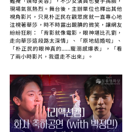
難掩「姨母笑容」，不少女演員也雙手摀臉，
現場氣氛熱烈。舞台後，主辦單位也釋出其他
視角影片，只見朴正民在觀眾席就一直專心地
注視著華莎，時不時露出靦腆的微笑，讓網友
紛紛狂刷：「背影就像電影，眼神堪比孔劉，
走向華莎這段路太深情」、「原地結婚啦」、
「朴正民的眼神真的......寵溺感爆表」，「看
了兩小時影片，我還走不出來」。