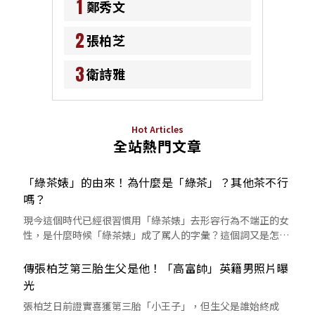
1
鄭秀文
2
張柏芝
3
衛詩雅
Hot Articles
全站熱門文章
「綠茶婊」的由來！為什麼是「綠茶」？其他茶不行
嗎？
現今這個時代已經很習慣用「綠茶婊」去形容行為不端正的女
性，是什麼時候「綠茶婊」成了罵人的字彙？這個詞又是怎麼
來的呢？
傳張柏芝第三胎生父是他！「高富帥」英籍男照片曝
光
張柏芝日前證實喜獲第三胎「小王子」，但生父是誰始終成