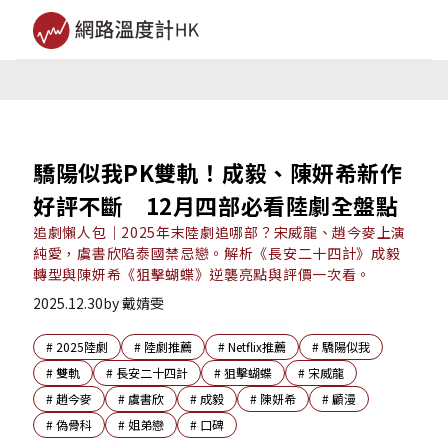
驕陽似我PK雙軌！成毅、陳妍希新作
好評不斷 12月四部必看陸劇全盤點
追劇懶人包｜2025年末陸劇追哪部？宋威龍、趙今麥上演
純愛，虞書欣陷泰國禁忌戀。解析《長安二十四計》成毅
轉型與陳妍希《狙擊蝴蝶》逆襲亮點與評價一次看。
2025.12.30
by
戴婧雯
#
2025陸劇
#
陸劇推薦
#
Netflix推薦
#
驕陽似我
#
雙軌
#
長安二十四計
#
狙擊蝴蝶
#
宋威龍
#
趙今麥
#
虞書欣
#
成毅
#
陳妍希
#
顧漫
#
偽骨科
#
姐弟戀
#
口碑