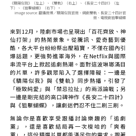
《驕陽似我》（左上）、《雙軌》（右上）、《長安二十四計》（左
下）、《狙擊蝴蝶》（右下）。
image source:
翻攝微博／驕陽似我官微、網劇雙軌、長安二十四計官
微、電視劇狙擊蝴蝶
【現正熱播】純愛戰神VS禁忌拉扯 今晚你站哪一邊？
來到12月，陸劇市場也呈現出「百花齊放、神
顧漫親編《驕陽似我》熱度破紀錄！宋威龍、趙今麥再造現
仙打架」的熱鬧景象。從騰訊、愛奇藝到優
虞書欣轉型力作！《雙軌》偽骨科禁忌戀 泰國實景遊走道
酷，各大平台紛紛祭出壓箱寶，不僅在國內引
【口碑完結】不用等更新！兩部高分神作一口氣追完
爆話題，更強勢進軍海外，在Netflix與國際
成毅《長安二十四計》聲量榜奪冠！零武力謀士對決王勁松
串流平台上掀起追劇熱潮。面對這波琳瑯滿目
播放量破億黑馬！《狙擊蝴蝶》19歲年齡差姐弟戀驚艷全
的片單，許多觀眾陷入了選擇障礙：一邊是
《驕陽似我》與《雙軌》同步熱播，引發了
「極致純愛」與「禁忌拉扯」的兩派論戰；另
一邊是剛完結的高口碑神作《長安二十四計》
與《狙擊蝴蝶》，讓劇迷們忍不住二刷三刷。
無論你是喜歡享受跟播討論樂趣的「追劇
黨」，還是喜歡結局再一次梭哈的「爽看
黨」，這份精選片單都能滿足你的需求。跟著