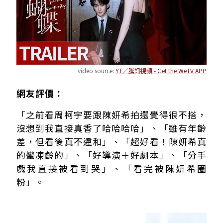
video source:
YT／騰訊視頻 - Get the WeTV APP
網友評價：
「之前看周柯宇要跟陳妍希拍還覺得很不搭，
沒想到我直接真香了哈哈哈哈」、「雖有年齡
差，但看後真不違和」、「超好看！陳妍希真
的蠻凍齡的」、「好導演＋好劇本」、「分手
戲我直接被看到哭」、「看完被陳妍希圈
粉」。