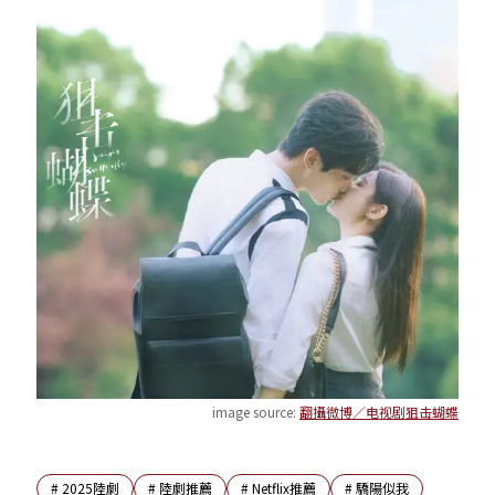
image source:
翻攝微博／电视剧狙击蝴蝶
#
2025陸劇
#
陸劇推薦
#
Netflix推薦
#
驕陽似我