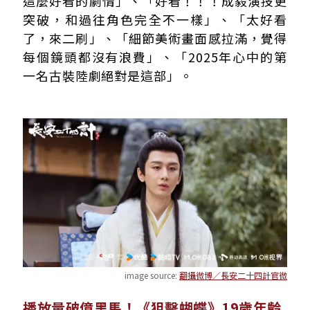
這麼好看的劇情」、「好看！！！成毅演技更
突破，和過往角色完全不一樣」、「太好看
了，來二刷」、「細節美術畫面感拉滿，覺得
每個鏡頭都沒有浪費」、「2025年心中的第
一名古裝陸劇絕對是這部」。
image source:
翻攝微博／長安二十四計官微
播放量破億黑馬！《狙擊蝴蝶》19歲年齡