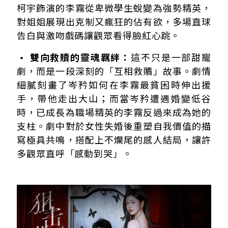
柯宇飾演的李霧從卑微學生蛻變為強勢精英，
對姐姐展現出克制又瘋狂的佔有欲，多場直球
告白與激吻戲碼讓觀眾看得臉紅心跳。
• 雙向救贖的靈魂羈絆：
這不只是一部甜寵
劇，而是一段深刻的「互相救贖」故事。劇情
細膩刻畫了岑矜如何在李霧最貧困時伸出援
手，帶他走出大山；而當岑矜遭遇婚變低谷
時，已成長為職場精英的李霧反過來成為她的
支柱。劇中對於女性失婚後重塑自我價值的描
寫極具共鳴，搭配上不爛尾的感人結局，讓許
多觀眾直呼「感動到哭」。