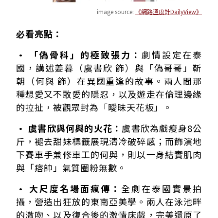
image source:
《網路溫度計DailyView》
必看亮點：
• 「偽骨科」的極致張力：
劇情設定在泰
國，講述姜暮（虞書欣 飾）與「偽哥哥」靳
朝（何與 飾）在異國重逢的故事。兩人間那
種想愛又不敢愛的隱忍，以及遊走在倫理邊緣
的拉扯，被觀眾封為「曖昧天花板」。
• 虞書欣與何與的火花：
虞書欣為戲瘦身8公
斤，褪去甜妹標籤展現清冷破碎感；而飾演地
下賽車手兼修車工的何與，則以一身結實肌肉
與「痞帥」氣質圈粉無數。
• 大尺度名場面瘋傳：
全劇在泰國實景拍
攝，營造出狂放的東南亞美學。兩人在泳池畔
的激吻、以及復合後的激情床戲，完美還原了