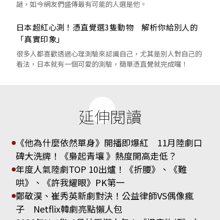
謎，如今網友們盛傳最有可能的人選是他。
日本超紅心測！憑直覺選3隻動物 解析你給別人的
「真實印象」
很多人都喜歡透過心理測驗來認識自己，尤其是別人對自己的
看法，日本就有一個可愛的測驗，簡單憑直覺就完成囉！
延伸閱讀
《他為什麼依然單身》開播即爆紅 11月陸劇口
碑大洗牌！《梟起青壤 》熱度開高走低？
年度人氣陸劇TOP 10出爐！《折腰》、《難
哄》、《許我耀眼》PK第一
鄭敬淏、崔秀英新劇對決！公益律師VS偶像瘋
子 Netflix韓劇亮點懶人包