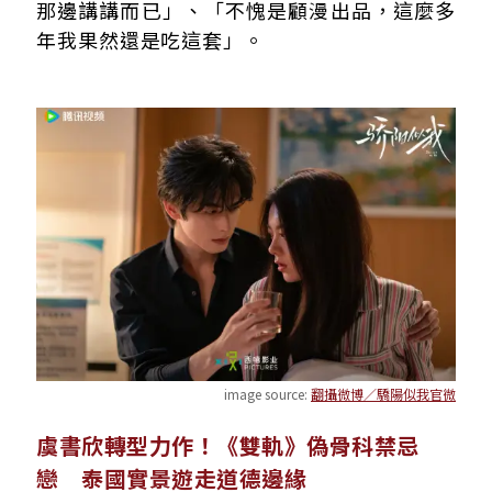
那邊講講而已」、「不愧是顧漫出品，這麼多
年我果然還是吃這套」。
image source:
翻攝微博／驕陽似我官微
虞書欣轉型力作！《雙軌》偽骨科禁忌
戀 泰國實景遊走道德邊緣