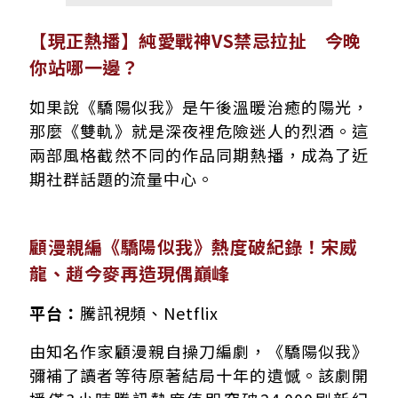
【現正熱播】純愛戰神VS禁忌拉扯 今晚
你站哪一邊？
如果說《驕陽似我》是午後溫暖治癒的陽光，
那麼《雙軌》就是深夜裡危險迷人的烈酒。這
兩部風格截然不同的作品同期熱播，成為了近
期社群話題的流量中心。
顧漫親編《驕陽似我》熱度破紀錄！宋威
龍、趙今麥再造現偶巔峰
平台：
騰訊視頻、Netflix
由知名作家顧漫親自操刀編劇，《驕陽似我》
彌補了讀者等待原著結局十年的遺憾。該劇開