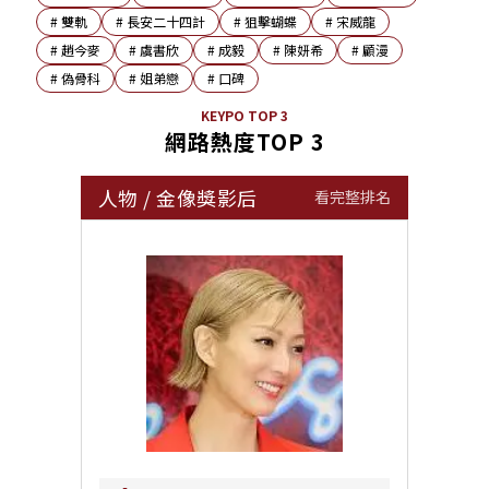
#
雙軌
#
長安二十四計
#
狙擊蝴蝶
#
宋威龍
#
趙今麥
#
虞書欣
#
成毅
#
陳妍希
#
顧漫
#
偽骨科
#
姐弟戀
#
口碑
KEYPO TOP 3
網路熱度TOP 3
人物
/
金像獎影后
看完整排名