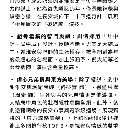
打形象，成毅飾演的謝淮安是一位手無縛雞之
力的謀士。他為復仇隱忍15年，僅憑眼神戲與
縝密心機，在長安城佈下二十四道奇計，展現
了極具層次的「破碎感」演技。
• 戲骨雲集的智鬥爽劇：
劇情採用「計中
計、局中局」設計，反轉不斷。尤其是大結局
中，謝淮安與恩師的生死博弈，被全網封為年
度最虐心的名場面。加上張涵予、倪大紅等老
戲骨助陣，演技含金量極高。
• 虐心兄弟情與東方美學：
除了權謀，劇中
謝淮安與護衛葉崢（佟夢實 飾）、書僮張默
（周奇 飾）生死與共的兄弟情更是催淚彈，
大結局中角色的壯烈犧牲虐翻全網。此外，該
劇憑藉精緻的長安布景與電影級運鏡，展現獨
特的「東方謀略美學」，上線Netflix後迅速
衝上多國排行榜TOP 3，是視覺與情感的雙重