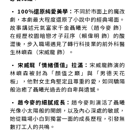
• 100％還原純愛美學：
不同於市面上的魔改
劇，本劇最大程度還原了小說中的經典場面。
故事講述元氣富家千金聶曦光（趙今麥 飾）
在經歷校園暗戀才子莊序（賴偉明 飾）的酸
澀後，步入職場遇見了轉行科技業的前外科醫
生林嶼森（宋威龍 飾）。
• 宋威龍「情緒價值」拉滿：
宋威龍飾演的
林嶼森被封為「顏值之巔」與「男德天花
板」，他對女主角堅定且尊重的愛，如同驕陽
般治癒了聶曦光過去的自卑與遺憾。
• 趙今麥的細膩成長：
趙今麥則演活了聶曦
光像小太陽般的開朗，以及內心深處的敏感，
她從職場小白到獨當一面的成長歷程，引發無
數打工人的共鳴。