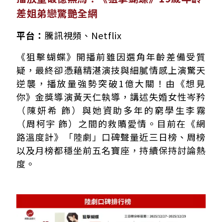
差姐弟戀驚艷全網
平台：
騰訊視頻、Netflix
《狙擊蝴蝶》開播前雖因選角年齡差備受質
疑，最終卻憑藉精湛演技與細膩情感上演驚天
逆襲，播放量強勢突破1億大關！由《想見
你》金獎導演黃天仁執導，講述失婚女性岑矜
（陳妍希 飾）與她資助多年的窮學生李霧
（周柯宇 飾）之間的救贖愛情。目前在《網
路溫度計》「陸劇」口碑聲量近三日榜、周榜
以及月榜都穩坐前五名寶座，持續保持討論熱
度。