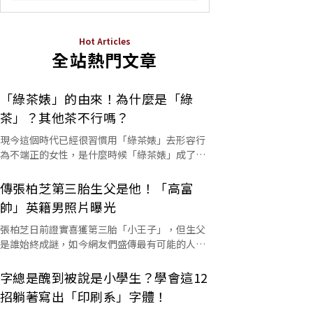
Hot Articles
全站熱門文章
「綠茶婊」的由來！為什麼是「綠
茶」？其他茶不行嗎？
現今這個時代已經很習慣用「綠茶婊」去形容行
為不端正的女性，是什麼時候「綠茶婊」成了罵
人的字彙？這個詞又是怎麼來的呢？
傳張柏芝第三胎生父是他！「高富
帥」英籍男照片曝光
張柏芝日前證實喜獲第三胎「小王子」，但生父
是誰始終成謎，如今網友們盛傳最有可能的人選
是他。
字總是醜到被說是小學生？學會這12
招躺著寫出「印刷系」字體！