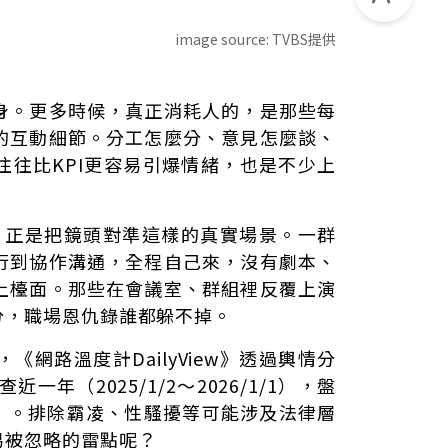
image source:
TVBS提供
身。更多時候，真正消耗人的，是那些每
的互動細節。分工怎麼分、意見怎麼談、
羅場
往往比KPI更容易引爆情緒，也是不少上
司》正是把鏡頭對準這樣的真實場景。一群
行到協作溝通，全程自己來，沒有劇本、
上檯面。那些在會議室、群組裡反覆上演
分，職場恩仇錄誰都躲不掉。
網路溫度計DailyView》透過輿情分
查近一年（2025/1/2～2026/1/1），盤
5」。排除霸凌、性騷擾等可能涉及法律層
易被忽略的雷點呢？