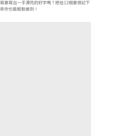
寫要寫出一手漂亮的好字嗎？把這12個要領記下
來你也能輕鬆做到！