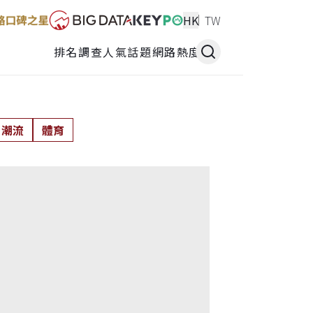
HK
TW
排名調查
人氣話題
網路熱度
潮流
體育