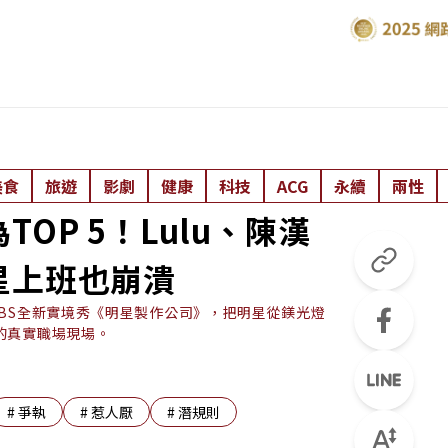
美食
旅遊
影劇
健康
科技
ACG
永續
兩性
OP 5！Lulu、陳漢
星上班也崩潰
BS全新實境秀《明星製作公司》，把明星從鎂光燈
的真實職場現場。
#
爭執
#
惹人厭
#
潛規則