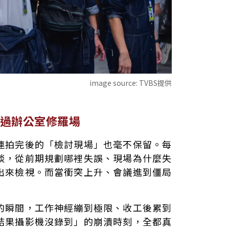
image source:
TVBS提供
過辦公室修羅場
連拍完後的「檢討現場」也毫不保留。每
談，從前期規劃哪裡失誤、現場為什麼失
出來檢視。而當衝突上升、會議進到僵局
？
的瞬間，工作神經繃到極限、收工後累到
結果攝影機沒錄到」的崩潰時刻，全都真