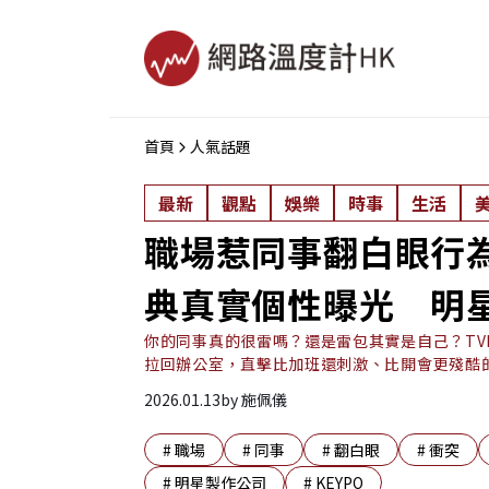
首頁
人氣話題
最新
觀點
娛樂
時事
生活
職場惹同事翻白眼行為T
典真實個性曝光 明
你的同事真的很雷嗎？還是雷包其實是自己？TV
拉回辦公室，直擊比加班還刺激、比開會更殘酷
2026.01.13
by
施佩儀
#
職場
#
同事
#
翻白眼
#
衝突
#
明星製作公司
#
KEYPO