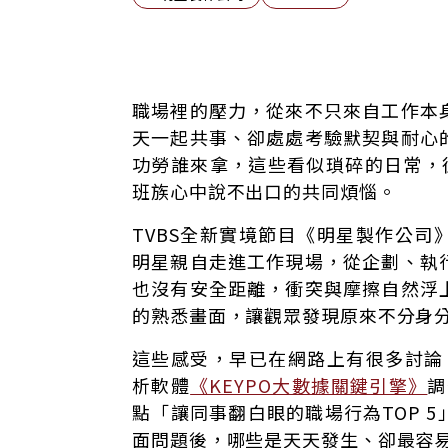
讓同事翻白眼的5大職場行為！薪水小偷奪冠
職場裡的壓力，從來不只來自工作本
職場實境秀！直擊幕前轉幕後甘苦談
天一起共事、卻處處考驗默契與耐心
上班族強烈共感！大明星也逃不過辦公室修
功勞誰來拿，這些看似瑣碎的日常，
班族心中說不出口的共同煩惱。
TVBS全新實境節目《明星製作公
明星親自走進工作現場，從企劃、執
也沒有安全距離，衝突與摩擦自然浮
的熟悉畫面，讓觀眾發現原來不分身
這些感受，早已在網路上有很多討論，《
析軟體
《KEYPO大數據關鍵引擎》
調
點「讓同事翻白眼的職場行為TOP 
面問題後，哪些是天天發生、卻最容