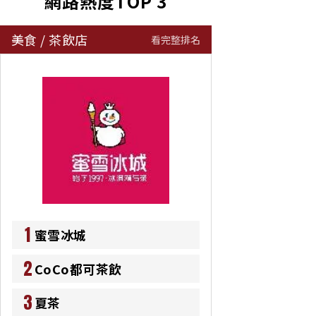
網路熱度TOP 3
美食
/
茶飲店
看完整排名
1
蜜雪冰城
2
CoCo都可茶飲
3
夏茶