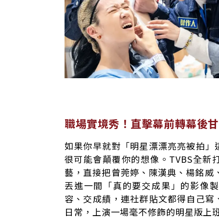
職場實境秀！直擊幕前轉幕後甘
如果你早就對「明星漂漂亮亮被拍」
很可能會顛覆你的想像。TVBS全
藝，直接把曾莞婷、陳漢典、楊銘威、
丟進一間「真的要交成果」的影像
容、交成績，連社群貼文都得自己寫
日常，上演一場毫不修飾的明星版上