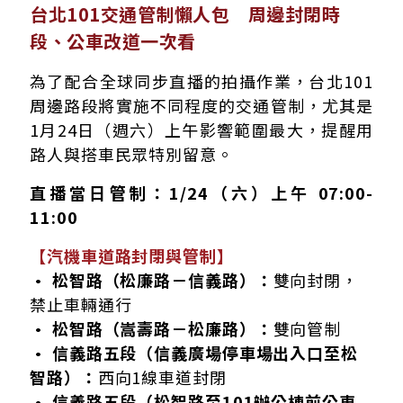
台北101交通管制懶人包 周邊封閉時
段、公車改道一次看
為了配合全球同步直播的拍攝作業，台北101
周邊路段將實施不同程度的交通管制，尤其是
1月24日（週六）上午影響範圍最大，提醒用
路人與搭車民眾特別留意。
直播當日管制：1/24（六）上午 07:00-
11:00
【汽機車道路封閉與管制】
• 松智路（松廉路－信義路）：
雙向封閉，
禁止車輛通行
• 松智路（嵩壽路－松廉路）：
雙向管制
• 信義路五段（信義廣場停車場出入口至松
智路）：
西向1線車道封閉
• 信義路五段（松智路至101辦公棟前公車