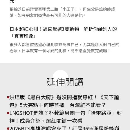
光
張柏芝日前證實喜獲第三胎「小王子」，但生父是誰始終成
謎，如今網友們盛傳最有可能的人選是他。
日本超紅心測！憑直覺選3隻動物 解析你給別人的
「真實印象」
很多人都喜歡透過心理測驗來認識自己，尤其是別人對自己的
看法，日本就有一個可愛的測驗，簡單憑直覺就完成囉！
延伸閱讀
烘焙版《黑白大廚》還沒開播就爆紅！《天下麵
包》5大亮點＋何時首播 台灣能不能看？
LNGSHOT是誰？朴載範男團一句「哈雷路亞」封
神！成員介紹、爆紅關鍵一次看
2026BTS高雄演唱會來了！訂房96%滿房粉絲崩