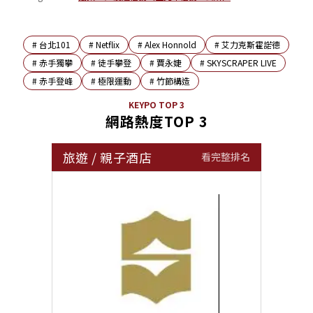
#
台北101
#
Netflix
#
Alex Honnold
#
艾力克斯霍諾德
#
赤手獨攀
#
徒手攀登
#
賈永婕
#
SKYSCRAPER LIVE
#
赤手登峰
#
極限運動
#
竹節構造
KEYPO TOP 3
網路熱度TOP 3
旅遊
/
親子酒店
看完整排名