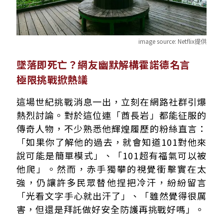
image source:
Netflix提供
墜落即死亡？網友幽默解構霍諾德名言
極限挑戰掀熱議
這場世紀挑戰消息一出，立刻在網路社群引爆
熱烈討論。對於這位連「酋長岩」都能征服的
傳奇人物，不少熟悉他輝煌履歷的粉絲直言：
「如果你了解他的過去，就會知道101對他來
說可能是簡單模式」、「101超有福氣可以被
他爬」。然而，赤手獨攀的視覺衝擊實在太
強，仍讓許多民眾替他捏把冷汗，紛紛留言
「光看文字手心就出汗了」、「雖然覺得很厲
害，但還是拜託做好安全防護再挑戰好嗎」。