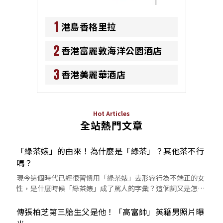
1
港島香格里拉
2
香港富麗敦海洋公園酒店
3
香港美麗華酒店
Hot Articles
全站熱門文章
「綠茶婊」的由來！為什麼是「綠茶」？其他茶不行
嗎？
現今這個時代已經很習慣用「綠茶婊」去形容行為不端正的女
性，是什麼時候「綠茶婊」成了罵人的字彙？這個詞又是怎麼
來的呢？
傳張柏芝第三胎生父是他！「高富帥」英籍男照片曝