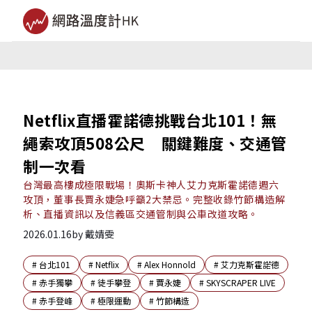
Netflix直播霍諾德挑戰台北101！無
繩索攻頂508公尺 關鍵難度、交通管
制一次看
台灣最高樓成極限戰場！奧斯卡神人艾力克斯霍諾德週六
攻頂，董事長賈永婕急呼籲2大禁忌。完整收錄竹節構造解
析、直播資訊以及信義區交通管制與公車改道攻略。
2026.01.16
by
戴婧雯
#
台北101
#
Netflix
#
Alex Honnold
#
艾力克斯霍諾德
#
赤手獨攀
#
徒手攀登
#
賈永婕
#
SKYSCRAPER LIVE
#
赤手登峰
#
極限運動
#
竹節構造