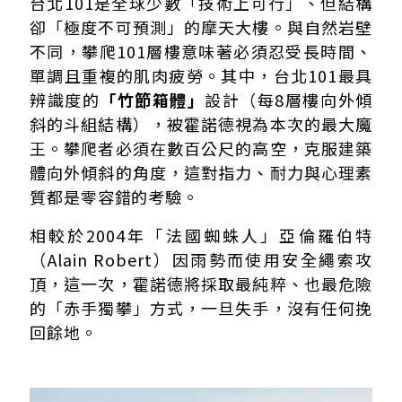
台北101是全球少數「技術上可行」、但結構
卻「極度不可預測」的摩天大樓。與自然岩壁
不同，攀爬101層樓意味著必須忍受長時間、
單調且重複的肌肉疲勞。其中，台北101最具
辨識度的
「竹節箱體」
設計（每8層樓向外傾
斜的斗組結構），被霍諾德視為本次的最大魔
王。攀爬者必須在數百公尺的高空，克服建築
體向外傾斜的角度，這對指力、耐力與心理素
質都是零容錯的考驗。
相較於2004年「法國蜘蛛人」亞倫羅伯特
（Alain Robert）因雨勢而使用安全繩索攻
頂，這一次，霍諾德將採取最純粹、也最危險
的「赤手獨攀」方式，一旦失手，沒有任何挽
回餘地。