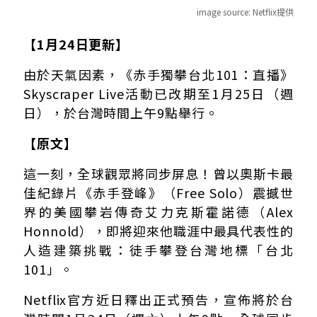
image source:
Netflix提供
508公尺零容錯！揭秘台北101竹節構造為何是攀登最大魔
【1月24日更新】
101董事長親身場勘！賈永婕站上鋼圈嚇喊腿軟
由於天氣因素，《赤手獨攀台北101：直播》
奧斯卡紀錄片主角升格人父 霍諾德低調來台場勘：我習慣
Skyscraper Live活動已改期至1月25日（週
墜落即死亡？網友幽默解構霍諾德名言 極限挑戰掀熱議
賈永婕急呼籲兩大禁忌勿犯！「最佳視角」其實在這裡
日），於台灣時間上午9點舉行。
台北101交通管制懶人包 周邊封閉時段、公車改道一次看
【原文】
這一刻，全球觀眾將同步屏息！曾以奧斯卡最
佳紀錄片《赤手登峰》（Free Solo）震撼世
界的美國攀岩傳奇艾力克斯霍諾德（Alex
Honnold），即將迎來他職涯中最具代表性的
人造建築挑戰：徒手攀登台灣地標「台北
101」。
Netflix官方近日釋出正式預告，宣佈將於台