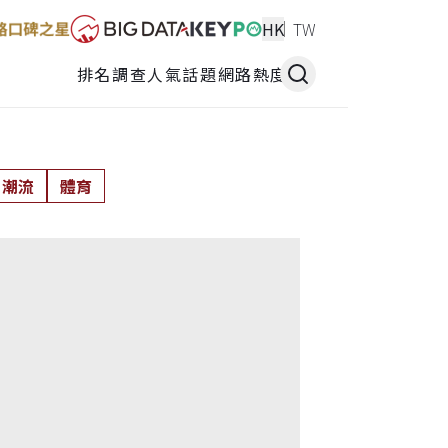
HK
TW
排名調查
人氣話題
網路熱度
潮流
體育