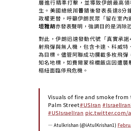
層進行精準打擊，並導致伊朗最高領
生。美國總統
川普
隨後發表長達8分
政權更替，呼籲伊朗民眾「留在室內
坦雅胡
亦發表聲明，強調目的是消除
對此，伊朗迅速發動代號「真實承諾
射飛彈與無人機，包含卡達、科威特
為目標。儘管阿聯成功攔截多枚飛彈
知名地標，如費爾蒙棕櫚飯店因遭襲
樞紐面臨停飛危機。
Visuals of fire and smoke from
Palm Street
#USIran
#IsraelIra
#USIsraelIran
pic.twitter.co
— Atulkrishan (@iAtulKrishan1)
Febru