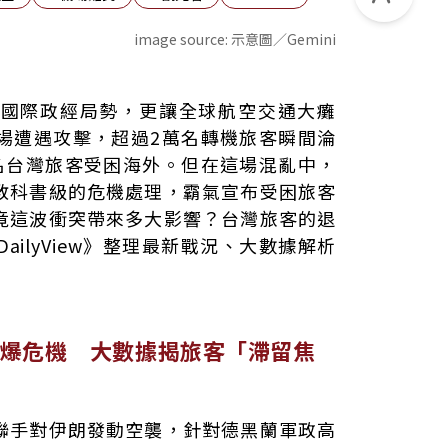
image source:
示意圖／Gemini
數據揭旅客「滯留焦慮」
撼國際政經局勢，更讓全球航空交通大癱
滯留處置
場遭遇攻擊，超過2萬名轉機旅客瞬間淪
全額負擔」
名台灣旅客受困海外。但在這場混亂中，
教科書級的危機處理，霸氣宣布受困旅客
竟這波衝突帶來多大影響？台灣旅客的退
ilyView》整理最新戰況、大數據解析
爆危機 大數據揭旅客「滯留焦
聯手對伊朗發動空襲，針對德黑蘭軍政高