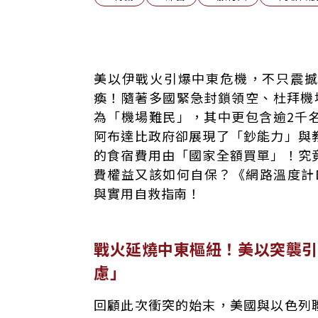
戰火延燒中東樞紐！美以突襲引爆危機 大
美以伊戰火引爆中東危機，不只震
最新！逾2千台人受影響 觀光署公布退費與
瘓！隨著多國緊急封鎖領空、杜拜機
一天狂砸6,000萬！阿布達比神救援「國家
為「機場難民」，其中更包含逾2千
機場迎來重啟曙光！14萬人線上緊盯首班機
阿布達比政府卻展現了「鈔能力」與
的食宿費用由「國家全額買單」！究
費權益又該如何自保？《網路溫度計Da
與實用自救指南！
戰火延燒中東樞紐！美以突襲引
慮」
回顧此次衝突的始末，美國與以色列