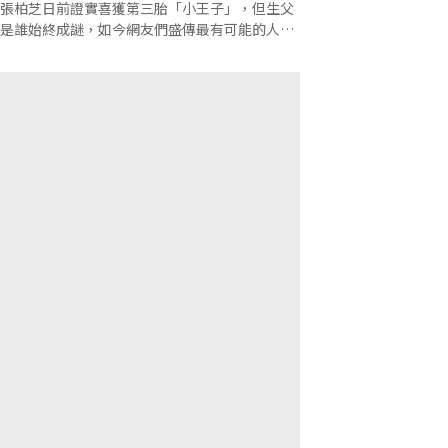
張柏芝日前證實喜獲第三胎「小王子」，但生父
是誰始終成謎，如今網友們盛傳最有可能的人選
是他。