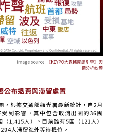
image source:
《KEYPO大數據關鍵引擎》輿
情分析軟體
署公布退費與滯留處置
團，根據交通部觀光署最新統計，自2月
名旅客受到影響，其中包含取消出團的36團
（1,415人）。目前雖有5團（121人）
294人滯留海外等待機位。