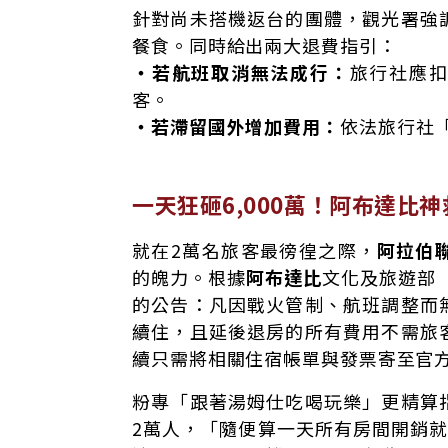
針對尚未搭機返台的團體，觀光署強
餐食。同時給出兩大退費指引：
・若航班取消無法成行：
旅行社應
客。
・
若滯留國外增加費用：
依法旅行社
一天狂砸6,000萬！阿布達比
就在2萬名旅客最徬徨之際，
阿拉伯
的魄力。根據
阿布達比
文化及旅遊部（D
的公告：凡因戰火管制、航班調整而
續住，且延後退房的所有費用不需旅
續只需將相關住宿帳單與發票寄至官
粉專「跟著湯姆仕吃喝玩樂」更精算
2萬人，「隨便算一天所有房間開銷就