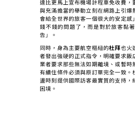
達比更馬上宣布機場計程車免收費，
與充滿擔當的舉動立刻在網路上引爆
會給全世界的旅客一個很大的安定感
錢不錢的問題了，而是對於旅客黏
告」。
同時，身為主要航空樞紐的
杜拜
也火
者發出強硬的正式指令，明確要求飯
業者要求那些無法如期離境、或暫時
有續住條件必須與原訂單完全一致。
盪時刻提供國際訪客最實質的支持，
困境。