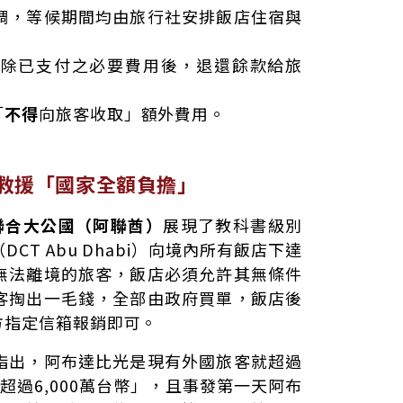
調，等候期間均由旅行社安排飯店住宿與
扣除已支付之必要費用後，退還餘款給旅
「
不得
向旅客收取」額外費用。
神救援「國家全額負擔」
聯合大公國（阿聯酋）
展現了教科書級別
CT Abu Dhabi）向境內所有飯店下達
無法離境的旅客，飯店必須允許其無條件
客掏出一毛錢，全部由政府買單，飯店後
方指定信箱報銷即可。
指出，阿布達比光是現有外國旅客就超過
超過6,000萬台幣」，且事發第一天阿布