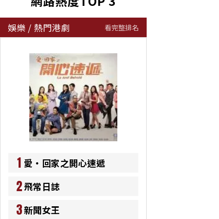
網路熱度TOP 3
娛樂
/
熱門港劇
看完整排名
1
愛‧回家之開心速遞
2
飛常日誌
3
新聞女王