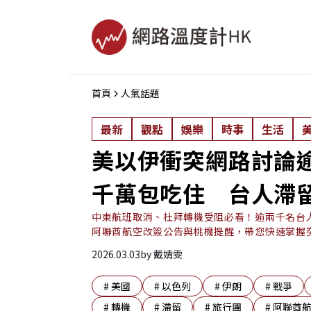
首頁
人氣話題
最新
觀點
娛樂
時事
生活
美以伊衝突網路討論逾
千萬包吃住 台人滯
中東航班取消、杜拜轉機受阻必看！逾兩千名台
阿聯酋航空改簽公告與桃機提醒，帶您快速掌握
2026.03.03
by
戴婧雯
#
美國
#
以色列
#
伊朗
#
戰爭
#
轉機
#
滯留
#
旅行團
#
阿聯酋