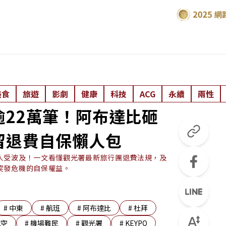
美食
旅遊
影劇
健康
科技
ACG
永續
兩性
22萬筆！阿布達比砸
留退費自保懶人包
人受波及！一文看懂觀光署最新旅行團退費法規，及
突發危機的自保權益。
#
中東
#
航班
#
阿布達比
#
杜拜
航空
#
機場難民
#
觀光署
#
KEYPO