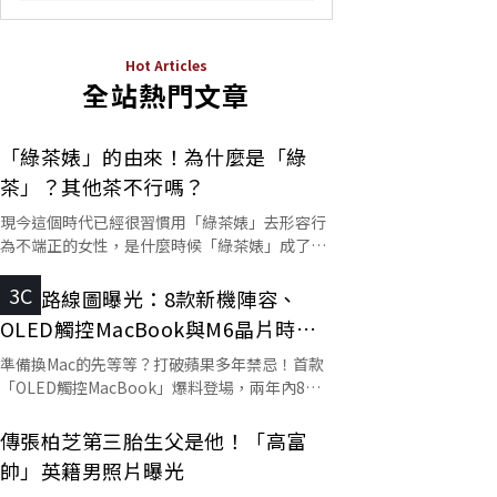
Hot Articles
全站熱門文章
「綠茶婊」的由來！為什麼是「綠
茶」？其他茶不行嗎？
現今這個時代已經很習慣用「綠茶婊」去形容行
為不端正的女性，是什麼時候「綠茶婊」成了罵
人的字彙？這個詞又是怎麼來的呢？
3C
蘋果路線圖曝光：8款新機陣容、
OLED觸控MacBook與M6晶片時程
一次看
準備換Mac的先等等？打破蘋果多年禁忌！首款
「OLED觸控MacBook」爆料登場，兩年內8款
Mac排隊下單？
傳張柏芝第三胎生父是他！「高富
帥」英籍男照片曝光