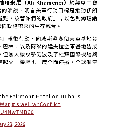
袖
哈米尼（Ali Khamenei）
於襲擊中喪
鐘的演說，明言美軍行動目標是推動伊朗
避難，接管你們的政府」；以色列總理
納
恐怖政權帶來的生存威脅。
4」報復行動，向波斯灣多個美軍基地發
、巴林，以及阿聯的達夫拉空軍基地皆成
，但無人機攻擊仍波及了杜拜國際機場與
擊起火，機場也一度全面停擺，全球航空
 the Fairmont Hotel on Dubai's
nWar
#IsraelIranConflict
m/aU4NwTMB60
ary 28, 2026