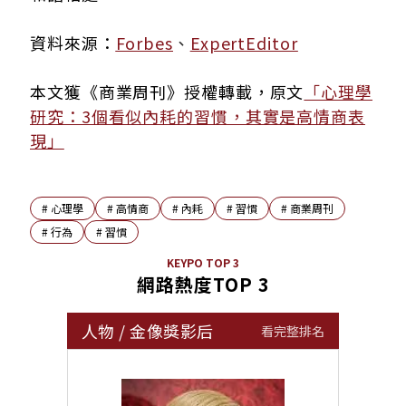
資料來源：
Forbes
、
ExpertEditor
本文獲《商業周刊》授權轉載，原文
「心理學
研究：3個看似內耗的習慣，其實是高情商表
現」
#
心理學
#
高情商
#
內耗
#
習慣
#
商業周刊
#
行為
#
習慣
KEYPO TOP 3
網路熱度TOP 3
人物
/
金像獎影后
看完整排名