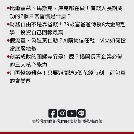
比爾蓋茲、馬斯克、庫克都在做！有錢人長期成
功的7個日常習慣是什麼？
財務自由不是靠省錢！79歲富爸爸傳授8大金錢哲
學 投資自己回報最高
假流量、偽造黃仁勳？AI購物信任戰 Visa如何搶
當底層地基
創業成敗的關鍵差異是什麼？揭開長青企業必備
的三大核心能力
別再怪錢難存！只要避開這5個花錢時刻 荷包真
的會變厚
關於我們
聯絡我們
服務條款
隱私權政策