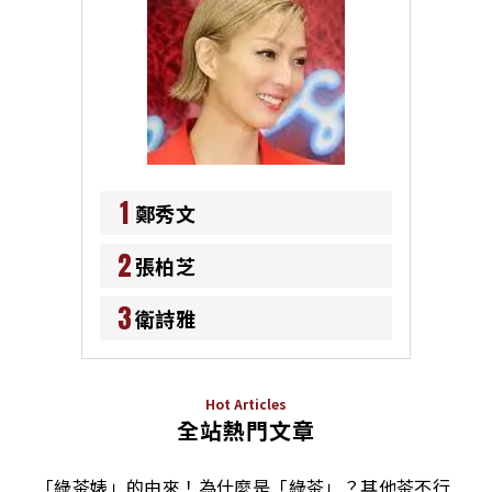
1
鄭秀文
2
張柏芝
3
衛詩雅
Hot Articles
全站熱門文章
「綠茶婊」的由來！為什麼是「綠茶」？其他茶不行