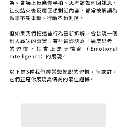
習慣2：做決定前想很多
為。會議上反應慢半拍、思考該如何回訊息、
習慣3：分析自己的反應
社交結束後反覆回想對話內容，都常被解讀為
成長型反思、消耗型內耗究竟差在哪？
做事不夠果斷、行動不夠俐落。
但如果我們把這些行為重新拆解，會發現一個
耐人尋味的事實：有些被誤認為「過度思考」
的習慣，其實正是高情商（Emotional
Intelligence）的展現。
以下是3種我們經常想擺脫的習慣，但或許，
它們正是你展現高情商的最佳證據。