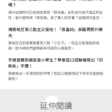
嗎？
現今這個時代已經很習慣用「綠茶婊」去形容行為不端正的女
性，是什麼時候「綠茶婊」成了罵人的字彙？這個詞又是怎麼
來的呢？
傳張柏芝第三胎生父是他！「高富帥」英籍男照片曝
光
張柏芝日前證實喜獲第三胎「小王子」，但生父是誰始終成
謎，如今網友們盛傳最有可能的人選是他。
字總是醜到被說是小學生？學會這12招躺著寫出「印
刷系」字體！
寫要寫出一手漂亮的好字嗎？把這12個要領記下來你也能輕鬆
做到！
延伸閱讀