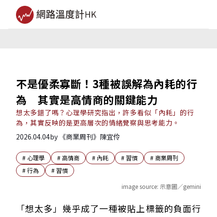
不是優柔寡斷！3種被誤解為內耗的行
為 其實是高情商的關鍵能力
想太多錯了嗎？心理學研究指出，許多看似「內耗」的行
為，其實反映的是更高層次的情緒覺察與思考能力。
2026.04.04
by
《商業周刊》陳宜伶
#
心理學
#
高情商
#
內耗
#
習慣
#
商業周刊
#
行為
#
習慣
image source:
示意圖／gemini
習慣1：反覆回想對話
「想太多」幾乎成了一種被貼上標籤的負面行