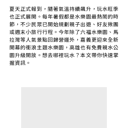
迎接暑假人潮 六福、馬拉灣回來了
夏天正式報到，隨著氣溫持續飆升，玩水旺季
暑假新亮點 嘉義全新衝浪水樂園
也正式展開。每年暑假都是水樂園最熱鬧的時
市區也能玩水 高雄、台北市區親水景點開放
節，不少民眾已開始規劃親子出遊、好友揪團
或週末小旅行行程。今年除了六福水樂園、馬
拉灣等人氣景點回歸營運外，嘉義更迎來全新
開幕的衝浪主題水樂園，高雄也有免費親水公
園升級開放。想去哪裡玩水？本文帶你快速掌
握資訊。