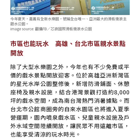
今年夏天，嘉義有全新水樂園，號稱全台唯一、亞洲最大的滑板衝浪主
題水公園。
image source:
翻攝FB／芯浪國際滑板衝浪水公園
市區也能玩水 高雄、台北市區親水景點
開放
除了大型水樂園之外，今年也有不少免費或平
價的戲水景點開放迎客。位於高雄亞洲新灣區
的星光水岸公園整修後，新增防滑鋪面、休憩
座椅及親水設施，結合港灣景觀打造約8,000
坪的戲水空間，成為南台灣熱門消暑據點。而
台北市公館商圈旁的自來水園區也將進入夏季
營運期，園內噴泉戲水區、兒童親水設施及戶
外水域空間陸續開放，讓民眾不用遠離市區，
也能享受清涼的玩水時光。