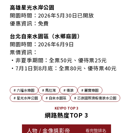
高雄星光水岸公園
開園時間：2026年5月30日已開放
優惠資訊：免費
台北自來水園區（水鄉庭園）
開園時間：2026年6月9日
票價資訊：
•非夏季期間：全票50元、優待票25元
•7月1日到8月底：全票80元、優待票40元
#
六福水樂園
#
馬拉灣
#
衝浪
#
麗寶樂園
#
星光水岸公園
#
自來水園區
#
芯浪國際滑板衝浪水公園
KEYPO TOP 3
網路熱度TOP 3
人物
/
金像獎影帝
看完整排名