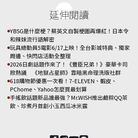
延伸閱讀
YBSG是什麼梗？蔡英文自製梗圖再爆紅！日本令
和辣妹流行語解密
玩具總動員5電影6/17上映！全台影城特典、獨家
周邊、快閃店活動全整理
2026日劇話題作來了！《豐臣兄弟！》豪華卡司
掀熱議 《地獄占星師》靠暗黑命理洗版社群
618購物節優惠一次看！7-ELEVEN、蝦皮、
PChome、Yahoo怎麼買最划算
手搖飲話題新品誰最強？Mr.WISH推出鹼粽QQ茶
飲、珍煮丹首創小玉西瓜冰米露