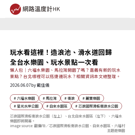
玩水看這裡！造浪池、滑水道回歸
全台水樂園、玩水景點一次看
懶人包｜六福水樂園、馬拉灣開園了嗎？嘉義有新的玩水
景點？台北哪裡可以搭捷運玩水？相關資訊本文總整理。
2026.06.07
by
戴佳儀
#
六福水樂園
#
馬拉灣
#
衝浪
#
麗寶樂園
#
星光水岸公園
#
自來水園區
#
芯浪國際滑板衝浪水公園
芯浪國際滑板衝浪水公園（左上）、台北自來水園區（左下）、六福水
樂園即將開幕。
image source:
翻攝FB／芯浪國際滑板衝浪水公園、自來水園區、六福村
主題遊樂園