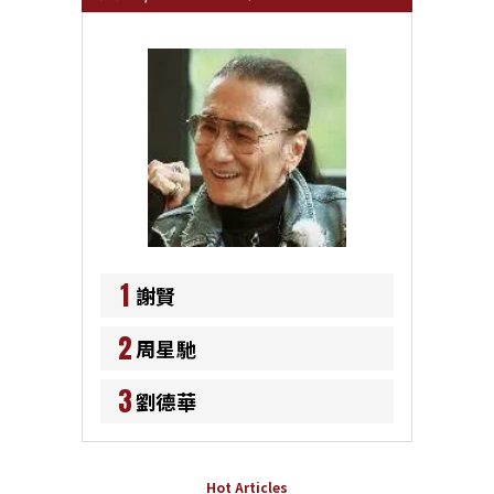
1
謝賢
2
周星馳
3
劉德華
Hot Articles