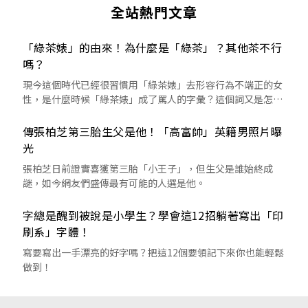
全站熱門文章
「綠茶婊」的由來！為什麼是「綠茶」？其他茶不行
嗎？
現今這個時代已經很習慣用「綠茶婊」去形容行為不端正的女
性，是什麼時候「綠茶婊」成了罵人的字彙？這個詞又是怎麼
來的呢？
傳張柏芝第三胎生父是他！「高富帥」英籍男照片曝
光
張柏芝日前證實喜獲第三胎「小王子」，但生父是誰始終成
謎，如今網友們盛傳最有可能的人選是他。
字總是醜到被說是小學生？學會這12招躺著寫出「印
刷系」字體！
寫要寫出一手漂亮的好字嗎？把這12個要領記下來你也能輕鬆
做到！