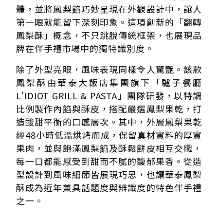
體，並將鳳梨餡巧妙呈現在外觀設計中，讓人
第一眼就能留下深刻印象。這項創新的「翻轉
鳳梨酥」概念，不只跳脫傳統框架，也展現品
牌在伴手禮市場中的獨特識別度。
除了外型亮眼，風味表現同樣令人驚艷。該款
鳳梨酥由華泰大飯店集團旗下「驢子餐廳
L'IDIOT GRILL & PASTA」團隊研發，以特調
比例製作內餡與酥皮，搭配嚴選鳳梨果乾，打
造酸甜平衡的口感層次。其中，外層鳳梨果乾
經48小時低溫烘烤而成，保留真材實料的厚實
果肉，並與飽滿鳳梨餡及酥鬆餅皮相互交織，
每一口都能感受到甜而不膩的馥郁果香。從造
型設計到風味細節皆展現巧思，也讓華泰鳳梨
酥成為近年兼具話題度與辨識度的特色伴手禮
之一。