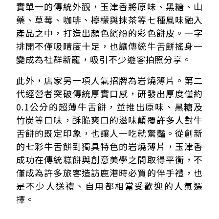
實單一的傳統外觀，玉津香將原味、黑糖、山
藥、草莓、咖啡、檸檬與抹茶等七種風味融入
產品之中，打造出顏色繽紛的彩色餅皮。一字
排開不僅吸睛度十足，也讓傳統牛舌餅搖身一
變成為社群新寵，吸引不少遊客拍照分享。
此外，店家另一項人氣招牌為岩燒薄片。第二
代經營者突破傳統厚實口感，研發出厚度僅約
0.1公分的超薄牛舌餅，並推出原味、黑糖及
竹炭等口味，酥脆爽口的滋味顛覆許多人對牛
舌餅的既定印象，也讓人一吃就驚豔。從創新
的七彩牛舌餅到獨具特色的岩燒薄片，玉津香
成功在傳統糕餅與創意美學之間取得平衡，不
僅成為許多旅客造訪鹿港時必買的伴手禮，也
是不少人送禮、自用都相當受歡迎的人氣選
擇。