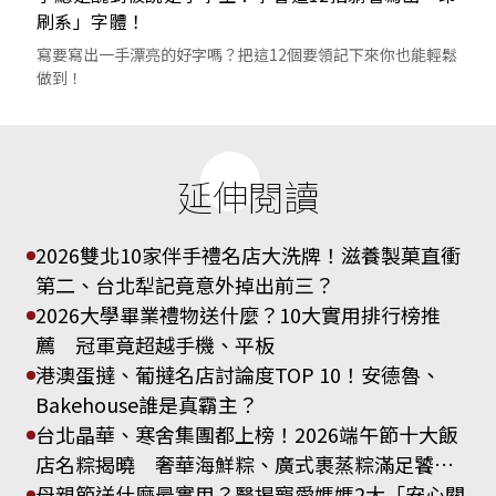
刷系」字體！
寫要寫出一手漂亮的好字嗎？把這12個要領記下來你也能輕鬆
做到！
延伸閱讀
2026雙北10家伴手禮名店大洗牌！滋養製菓直衝
第二、台北犁記竟意外掉出前三？
2026大學畢業禮物送什麼？10大實用排行榜推
薦 冠軍竟超越手機、平板
港澳蛋撻、葡撻名店討論度TOP 10！安德魯、
Bakehouse誰是真霸主？
台北晶華、寒舍集團都上榜！2026端午節十大飯
店名粽揭曉 奢華海鮮粽、廣式裹蒸粽滿足饕客
味蕾
母親節送什麼最實用？醫揭寵愛媽媽2大「安心關