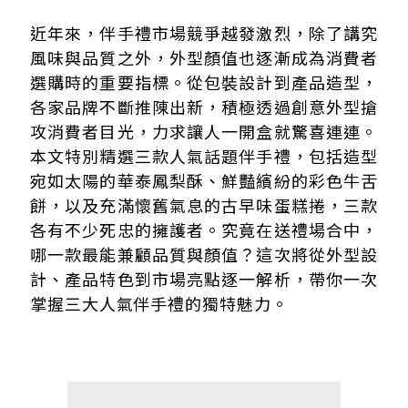
華泰大飯店Ｘ太陽造型鳳梨酥
近年來，伴手禮市場競爭越發激烈，除了講究
玉津香餅舖Ｘ七彩牛舌餅
風味與品質之外，外型顏值也逐漸成為消費者
雪花齋Ｘ古早味蛋糕捲
選購時的重要指標。從包裝設計到產品造型，
各家品牌不斷推陳出新，積極透過創意外型搶
攻消費者目光，力求讓人一開盒就驚喜連連。
本文特別精選三款人氣話題伴手禮，包括造型
宛如太陽的華泰鳳梨酥、鮮豔繽紛的彩色牛舌
餅，以及充滿懷舊氣息的古早味蛋糕捲，三款
各有不少死忠的擁護者。究竟在送禮場合中，
哪一款最能兼顧品質與顏值？這次將從外型設
計、產品特色到市場亮點逐一解析，帶你一次
掌握三大人氣伴手禮的獨特魅力。