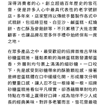
深得消費者的心。創立超過百年歷史的雪花
齋，便是許多人心中最具代表性的老字號餅
店。多年來，店家堅持以傳統手藝製作各式中
式糕餅，包括綠豆椪、白豆沙、鹹蛋糕、紅燒
餅、杏仁酥及麥飴餅等，不只累積了大批忠實
顧客，也讓品牌在眾多伴手禮中始終保有一席
之地。
在眾多產品之中，最受歡迎的招牌首推古早味
砂糖蛋糕捲。蓬鬆柔軟的海綿蛋糕散發濃郁蛋
香，外層則均勻裹上滿滿的細砂糖。一口咬
下，先是感受到砂糖帶來的酥脆顆粒感，接著
是綿密蛋糕體在口中緩緩化開，形成層次分明
的雙重口感，讓人忍不住一根接著一根。招牌
砂糖蛋糕捲看似平凡樸實，卻憑藉簡單耐吃的
特點在市場上贏得好口碑，成為陪伴不少人成
長的經典美味。對許多老饕而言，雪花齋最吸