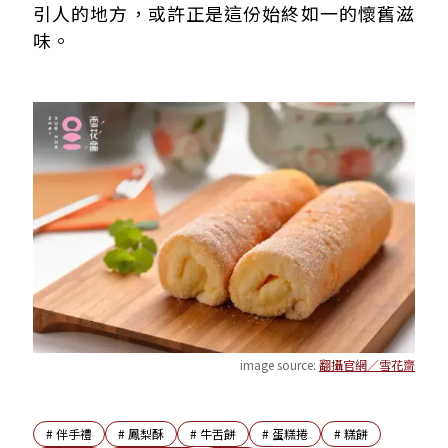
引人的地方，或許正是這份始終如一的懷舊滋
味。
image source:
翻攝官網／雪花齋
#
伴手禮
#
鳳梨酥
#
牛舌餅
#
蛋糕捲
#
糕餅