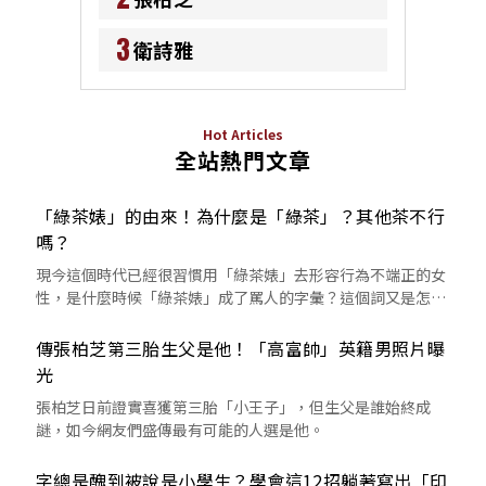
3
衛詩雅
Hot Articles
全站熱門文章
「綠茶婊」的由來！為什麼是「綠茶」？其他茶不行
嗎？
現今這個時代已經很習慣用「綠茶婊」去形容行為不端正的女
性，是什麼時候「綠茶婊」成了罵人的字彙？這個詞又是怎麼
來的呢？
傳張柏芝第三胎生父是他！「高富帥」英籍男照片曝
光
張柏芝日前證實喜獲第三胎「小王子」，但生父是誰始終成
謎，如今網友們盛傳最有可能的人選是他。
字總是醜到被說是小學生？學會這12招躺著寫出「印