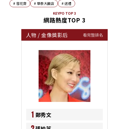
#
雪花齋
#
華泰大飯店
#
送禮
KEYPO TOP 3
網路熱度TOP 3
人物
/
金像獎影后
看完整排名
1
鄭秀文
2
張柏芝