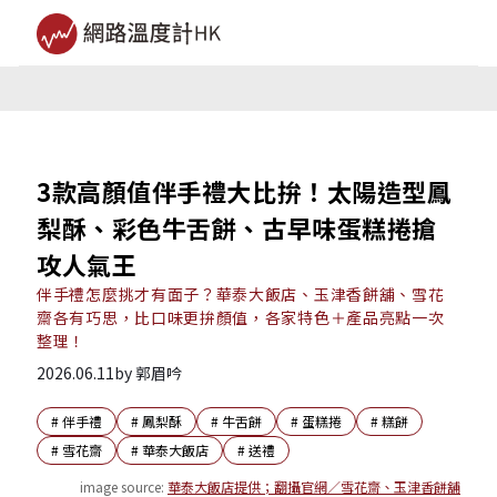
3款高顏值伴手禮大比拚！太陽造型鳳
梨酥、彩色牛舌餅、古早味蛋糕捲搶
攻人氣王
伴手禮怎麼挑才有面子？華泰大飯店、玉津香餅舖、雪花
齋各有巧思，比口味更拚顏值，各家特色＋產品亮點一次
整理！
2026.06.11
by
郭眉吟
#
伴手禮
#
鳳梨酥
#
牛舌餅
#
蛋糕捲
#
糕餅
#
雪花齋
#
華泰大飯店
#
送禮
image source:
華泰大飯店提供；翻攝官網／雪花齋、玉津香餅舖