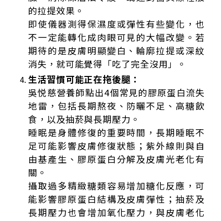
的拉提效果。
即使儀器測得保濕度或彈性有些變化，也
不一定能轉化成肉眼可見的大幅改變。若
期待的是皮膚明顯變白、輪廓拉提或深紋
消失，就可能覺得「吃了完全沒用」。
生活習慣可能正在拖後腿：
吳悦慈營養師點出4個常見的膠原蛋白流失
地雷，包括長期熬夜、防曬不足、高糖飲
食，以及抽菸與長期壓力。
睡眠是身體修復的重要時間，長期睡眠不
足可能影響皮膚修復狀態；紫外線則與自
由基產生、膠原蛋白分解及皮膚光老化有
關。
攝取過多精緻糖類容易增加糖化反應，可
能影響膠原蛋白結構及皮膚彈性；抽菸及
長期壓力也會增加氧化壓力，與皮膚老化