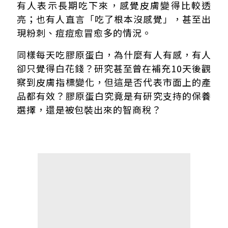
膠原蛋白怎麼吃？時間與維生素C一次看
有人表示長期吃下來，感覺皮膚變得比較透
膠原蛋白吃了沒感覺？4個原因
亮；也有人直言「吃了根本沒感覺」，甚至出
吃膠原蛋白會長痘痘嗎？
現粉刺、痘痘愈冒愈多的情況。
FAQ｜膠原蛋白常見問題
同樣每天吃膠原蛋白，為什麼有人有感，有人
卻只覺得白花錢？研究甚至曾在補充10天後觀
察到皮膚指標變化，但這是否代表市面上的產
品都有效？膠原蛋白究竟是有研究支持的保養
選擇，還是被包裝出來的智商稅？