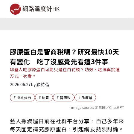
膠原蛋白是智商稅嗎？研究最快10天
有變化 吃了沒感覺先看這3件事
哪些人吃膠原蛋白可能只是在白花錢？功效、吃法與挑選
方式一次看。
2026.06.27
by
顧詩蓓
#
膠原蛋白
#
保養
#
智商稅
#
孫淑媚
image source:
示意圖／ChatGPT
膠原蛋白是智商稅嗎？研究怎麼說
藝人孫淑媚日前在社群平台分享，自己多年來
膠原蛋白怎麼挑？先看3個重點
每天固定補充膠原蛋白，引起網友熱烈討論。