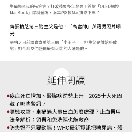
準備換Mac的先等等？打破蘋果多年禁忌！首款「OLED觸控
MacBook」爆料登場，兩年內8款Mac排隊下單？
傳張柏芝第三胎生父是他！「高富帥」英籍男照片曝
光
張柏芝日前證實喜獲第三胎「小王子」，但生父是誰始終成
謎，如今網友們盛傳最有可能的人選是他。
延伸閱讀
癌症死亡增加、腎臟病逆勢上升 2025十大死因
藏了哪些警訊？
隨機攻擊、車禍遇大量出血怎麼處理？止血帶用
法全解析：領帶和免洗筷也能救命
防失智不只要動腦！WHO最新資訊把糖尿病、體