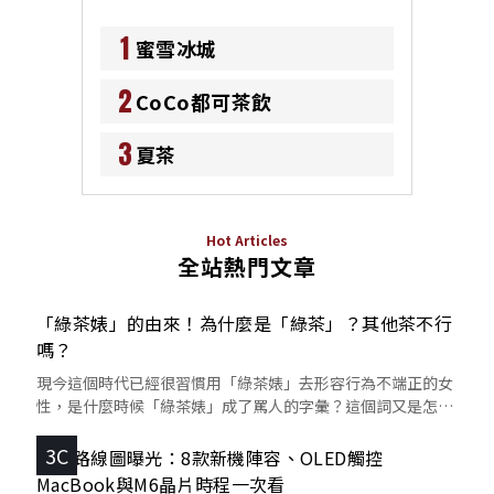
1
蜜雪冰城
2
CoCo都可茶飲
3
夏茶
Hot Articles
全站熱門文章
「綠茶婊」的由來！為什麼是「綠茶」？其他茶不行
嗎？
現今這個時代已經很習慣用「綠茶婊」去形容行為不端正的女
性，是什麼時候「綠茶婊」成了罵人的字彙？這個詞又是怎麼
來的呢？
3C
蘋果路線圖曝光：8款新機陣容、OLED觸控
MacBook與M6晶片時程一次看