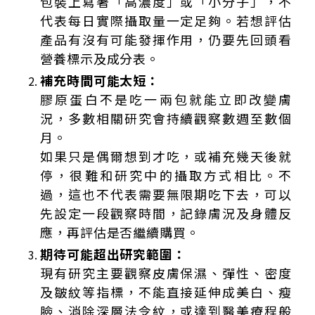
包裝上寫著「高濃度」或「小分子」，不
代表每日實際攝取量一定足夠。若想評估
產品有沒有可能發揮作用，仍要先回頭看
營養標示及成分表。
補充時間可能太短：
膠原蛋白不是吃一兩包就能立即改變膚
況，多數相關研究會持續觀察數週至數個
月。
如果只是偶爾想到才吃，或補充幾天後就
停，很難和研究中的攝取方式相比。不
過，這也不代表需要無限期吃下去，可以
先設定一段觀察時間，記錄膚況及身體反
應，再評估是否繼續購買。
期待可能超出研究範圍：
現有研究主要觀察皮膚保濕、彈性、密度
及皺紋等指標，不能直接延伸成美白、瘦
臉、消除深層法令紋，或達到醫美療程般