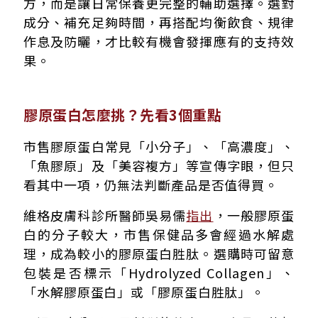
方，而是讓日常保養更完整的輔助選擇。選對
成分、補充足夠時間，再搭配均衡飲食、規律
作息及防曬，才比較有機會發揮應有的支持效
果。
膠原蛋白怎麼挑？先看3個重點
市售膠原蛋白常見「小分子」、「高濃度」、
「魚膠原」及「美容複方」等宣傳字眼，但只
看其中一項，仍無法判斷產品是否值得買。
維格皮膚科診所醫師吳易儒
指出
，一般膠原蛋
白的分子較大，市售保健品多會經過水解處
理，成為較小的膠原蛋白胜肽。選購時可留意
包裝是否標示「Hydrolyzed Collagen」、
「水解膠原蛋白」或「膠原蛋白胜肽」。