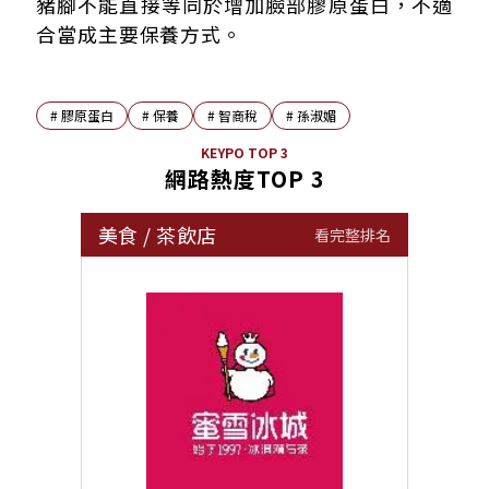
豬腳不能直接等同於增加臉部膠原蛋白，不適
合當成主要保養方式。
#
膠原蛋白
#
保養
#
智商稅
#
孫淑媚
KEYPO TOP 3
網路熱度TOP 3
美食
/
茶飲店
看完整排名