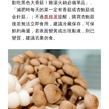
歡吃黑色大香菇！雞湯火鍋必備單品」、
「減肥時每天的菜一定有香菇或杏鮑菇或
金針菇」；不過
農糧署
提醒，購買杏鮑菇
後若無法立即食用，建議冷藏保存，可保
鮮約兩週，若表面變黃或出現黏液，則已
變質，建議丟棄勿食。