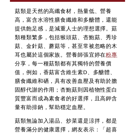
菇類是天然的高纖食材，熱量低、營養
高，富含水溶性膳食纖維和多醣體，還能
提供飽足感，是減重人士的理想選擇。菇
類種類繁多，包括猴頭菇、杏鮑菇、秀珍
菇、金針菇、蘑菇等，甚至常被忽略的木
耳也屬於這個家族。營養師張宜婷在
粉專
分享，每一種菇類都有其獨特的營養價
值，例如，香菇富含維生素D、多醣體、
膳食纖維和硒，具有改善血壓及有助於膽
固醇代謝的作用；杏鮑菇則因植物性蛋白
質豐富而成為素食者的好選擇，且高鉀含
量有助排鈉，幫助穩定血壓。
菇類無論加入湯品、炒菜還是涼拌，都是
營養滿分的健康選擇，網友表示：「超喜