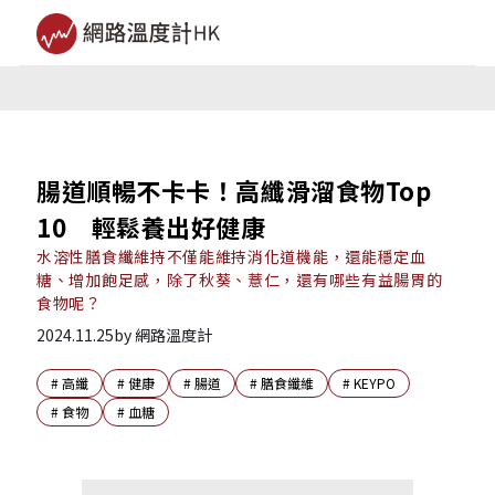
腸道順暢不卡卡！高纖滑溜食物Top
10 輕鬆養出好健康
水溶性膳食纖維持不僅能維持消化道機能，還能穩定血
糖、增加飽足感，除了秋葵、薏仁，還有哪些有益腸胃的
食物呢？
2024.11.25
by
網路溫度計
#
高纖
#
健康
#
腸道
#
膳食纖維
#
KEYPO
#
食物
#
血糖