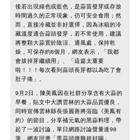
後若出現綠色或藍色，是蒜苗發芽或存放
時間過久的正常現象，仍可安全食用；然
而，直接冷藏並非好選擇，因為冰箱的冷
藏溫度適合蒜頭發芽，若不常使用，建議
將整顆大蒜置於陰涼、通風處，保持乾
燥，可保存約6個月，網友表示，「我都
會拔掉芽繼續用」、「這篇太重要
啦！！！每次看到蒜頭長芽都以為吃了會
肚子痛」。
9月2日，陳美鳳因在社群分享含有大蒜的
早餐，貼文中大讚雲林的大蒜品質優良，
同時宣傳雲林縣長張麗善將蒞臨《美鳳有
約》的節目，分享補元氣的黑蒜料理，帶
起了一波討論，單日網路討論聲量達98
筆，網友回應「黑蒜頭燉雞超好喝」、