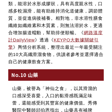
類，能溶於水形成膠狀，具有高度親水性，口
感多較濕滑，能有助維持消化道健康，調節體
質，並促進病後補養。相對地，非水溶性膳食
纖維如纖維素和木質素，則無法溶於水，更適
合增加腸道蠕動，幫助排便順暢。《
網路溫度
計DailyView
》透過《
KEYPO大數據關鍵引
擎
》輿情分析系統，整理出最近一年最受關注
的10大高纖滑溜食物，供讀者參考並選擇適合
自己的健康飲食方案。
No.10 山藥
山藥，被譽為「神仙之食」，以其滑溜的
口感深受喜愛，入口的黏滑感既滿足味
蕾，還能感受到其豐富的健康價值。秀傳
醫院中醫師邱伯恩指出，山藥具有補脾