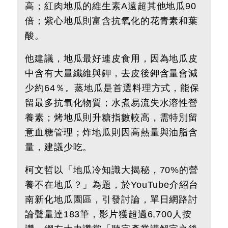
高；紅肉地瓜的維生素A遠超其他地瓜90
倍；紫心地瓜則富含抗氧化的花青素和葉
酸。
他建議，地瓜最好連皮食用，因為地瓜皮
中含有大量纖維與鉀，去皮後鉀含量會減
少約64％。蒸地瓜是首選料理方式，能保
留最多抗氧化物質；水煮易流失水溶性營
養素；烤地瓜則升糖指數較高，需特別留
意血糖管理；炸地瓜則因高熱量與油脂含
量，建議少吃。
柯文哲以「地瓜冷知識大揭秘，70%的營
養不在地瓜？」為題，於YouTube介紹台
南新化地瓜園區，引發討論，單日網路討
論聲量達183筆，影片獲超過6,700人按