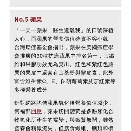
No.5 蘋果
「一天一蘋果，醫生遠離我」的口號深植
人心，而蘋果的營養價值確實不容小覷。
台灣癌症基金會指出，蘋果在美國癌症學
會推廣的30種抗癌蔬果中排名第一，其纖
維和果膠功效尤為突出。紅色和紫紅色蘋
果的果皮中還含有山茶酚與懈皮素，此外
富含維生素C、E、β-胡蘿蔔素及茄紅素等
多種營養成分。
針對網路謠傳蘋果氧化後營養價值減少，
衛福部
回應
，蘋果切開變黃是多酚類化合
物氧化所產生的褐變，與鐵質無關，雖然
營養會稍微流失，但膳食纖維、醣類和礦