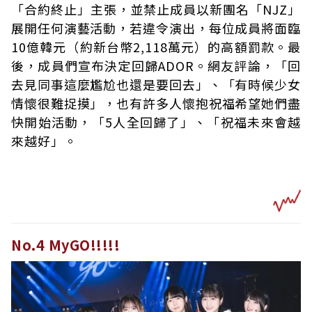
「合約終止」主張，並禁止成員以新團名「NJZ」
展開任何演藝活動，若違令演出，每位成員將面臨
10億韓元（約新台幣2,118萬元）的高額罰款。最
後，成員們宣布決定回歸ADOR。網友評論，「回
去見同事這麼尷尬也還是要回去」、「有時候少女
情懷很難捉摸」，也有許多人懷抱祝福希望她們盡
快開始活動，「5人全回歸了」、「祝福未來會越
來越好」。
No.4 MyGO!!!!!