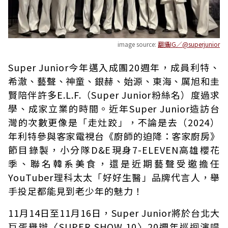
image source:
翻攝IG／@superjunior
Super Junior今年邁入成團20週年，成員利特、
希澈、藝聲、神童、銀赫、始源、東海、厲旭和圭
賢陪伴許多E.L.F.（Super Junior粉絲名）度過求
學、成家立業的時間。近年Super Junior造訪台
灣的次數更像是「走灶跤」，不論是去（2024）
年利特參與客家電視台《廚師的迫降：客家廚房》
節目錄製，小分隊D&E現身7-ELEVEN高雄櫻花
季、聯名韓系美食，還是近期藝聲受邀擔任
YouTuber理科太太「好好生醫」品牌代言人，舉
手投足都能見到老少年的魅力！
11月14日至11月16日，Super Junior將於台北大
巨蛋舉辦〈SUPER SHOW 10〉20週年巡迴演唱