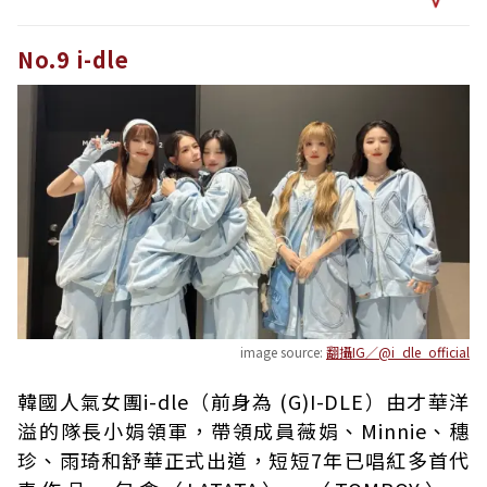
No.9 i-dle
image source:
翻攝IG／@i_dle_official
韓國人氣女團i-dle（前身為 (G)I-DLE）由才華洋
溢的隊長小娟領軍，帶領成員薇娟、Minnie、穗
珍、雨琦和舒華正式出道，短短7年已唱紅多首代