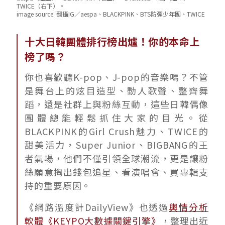
TWICE（右下）。
image source:
翻攝IG／aespa、BLACKPINK、BTS防彈少年團、TWICE
十大日韓團體排行榜出爐！你的本命上
榜了嗎？
你也喜歡聽K-pop、J-pop的音樂嗎？不管
是舞台上的炫目造型、動人歌聲、整齊舞
蹈，還是社群上與粉絲互動，這些日韓偶像
團體總能輕鬆抓住大家的目光。從
BLACKPINK的Girl Crush魅力、TWICE的
甜美活力，Super Junior、BIGBANG的王
者氣場，他們不僅引領全球潮流，更是讓粉
絲願意掏出錢包追星、看演唱會、買專輯支
持的重要原因。
《網路溫度計DailyView》也透過
輿情分析
軟體《KEYPO大數據關鍵引擎》
，整理出近