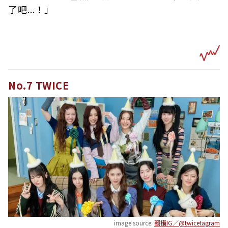
了吧...！」
No.7 TWICE
image source:
翻攝IG／@twicetagram