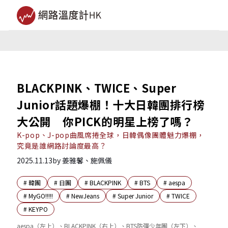
BLACKPINK、TWICE、Super
Junior話題爆棚！十大日韓團排行榜
大公開 你PICK的明星上榜了嗎？
K-pop、J-pop曲風席捲全球，日韓偶像團體魅力爆棚，
究竟是誰網路討論度最高？
2025.11.13
by
姜雅馨、施佩儀
#
韓團
#
日團
#
BLACKPINK
#
BTS
#
aespa
#
MyGO!!!!!
#
NewJeans
#
Super Junior
#
TWICE
#
KEYPO
aespa（左上）、BLACKPINK（右上）、BTS防彈少年團（左下）、