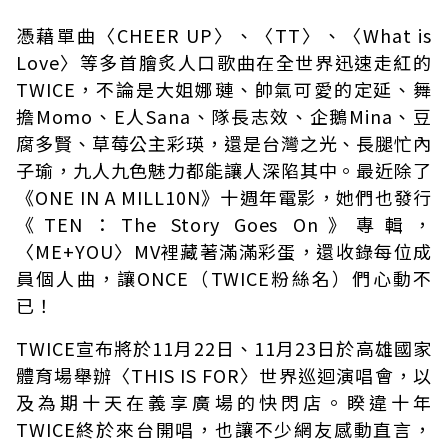
憑藉單曲〈CHEER UP〉、〈TT〉、〈What is
Love〉等多首膾炙人口歌曲在全世界迅速走紅的
TWICE，不論是大姐娜璉、帥氣可愛的定延、舞
擔Momo、E人Sana、隊長志效、企鵝Mina、豆
腐多賢、草莓公主彩瑛，還是台灣之光、長腿忙內
子瑜，九人九色魅力都能讓人深陷其中。最近除了
《ONE IN A MILL10N》十週年電影，她們也發行
《TEN：The Story Goes On》專輯，
〈ME+YOU〉MV裡藏著滿滿彩蛋，還收錄每位成
員個人曲，讓ONCE（TWICE粉絲名）們心動不
已！
TWICE宣布將於11月22日、11月23日於高雄國家
體育場舉辦〈THIS IS FOR〉世界巡迴演唱會，以
及為期十天在義享廣場的快閃店。睽違十年
TWICE終於來台開唱，也讓不少網友感動直言，