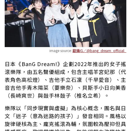
image source:
翻攝IG／@bang_dream_official_
日本《BanG Dream!》企劃2022年推出的女子搖
滾樂隊，由五名聲優組成，包含主唱羊宮妃那（代
表角色高松燈）、吉他手立石凜（千早愛音）、主
音吉他手青木陽菜（要樂奈）、貝斯手小日向美香
（長崎爽世）與鼓手林鼓子（椎名立希）。
樂隊以「同步現實與虛擬」為核心概念，團名與日
文「迷子（意為迷路的孩子）」發音相同。風格以
旋律硬核為主、龐克搖滾為輔，氛圍較為壓抑但具