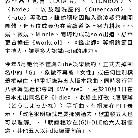
表作品，包含〈LATATA〉、〈TOMBOY〉、
〈Nxde〉，以及超洗腦的〈Queencard〉、
〈Fate〉等歌曲。雖然穗珍因陷入霸凌疑雲離開
團體，但五位成員仍在演藝道路上努力耕耘，小
娟、薇娟、Minnie、雨琦均成功solo出道，舒華
更曾擔任《Workdol》、《鑑定師》等網路節目
主持人，讓更多人認識i-dle的魅力。
今年5月她們不僅與Cube娛樂續約，正式去掉團
名中的「G」，象徵不再被「女性」或任何性別標
籤框架住，也重新錄製五人版本歌曲，同時發行第
八張韓語迷你專輯《We Are》，更於10月3日在
日本推出同名EP《i-dle》，收錄主打歌〈怎麼辦
（どうしよっかな）〉等新曲。有網友在PTT表
示，「改名很明顯就是要揮別過去，歌重發五人也
可以理解」、「就讓穗珍在(G)I-DLE給六人粉懷
念，其他五人以i-dle繼續向前」。