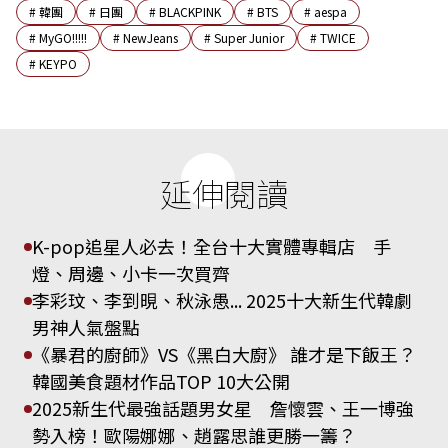
#
韓團
#
日團
#
BLACKPINK
#
BTS
#
aespa
#
MyGO!!!!!
#
NewJeans
#
Super Junior
#
TWICE
#
KEYPO
延伸閱讀
K-pop追星人必去！全台十大實體專輯店 手
燈、周邊、小卡一次買齊
李彩玟、李到晛、秋泳愚... 2025十大新生代韓劇
男神人氣盤點
《暴君的廚師》VS《黑白大廚》 誰才是下飯王？
韓國美食題材作品TOP 10大公開
2025新生代最強話題男女星 詹懷雲、王一博強
勢入榜！歐陽娜娜、趙露思誰更勝一籌？