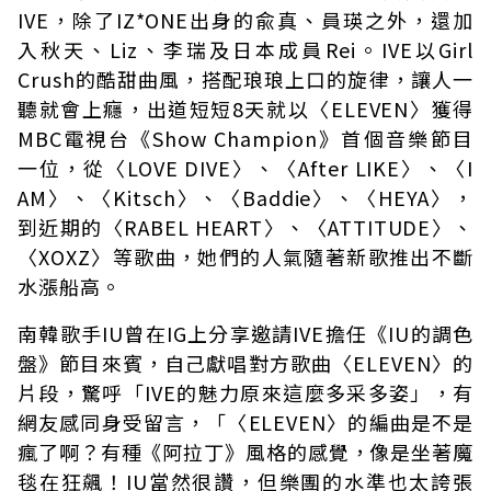
IVE，除了IZ*ONE出身的兪真、員瑛之外，還加
入秋天、Liz、李瑞及日本成員Rei。IVE以Girl
Crush的酷甜曲風，搭配琅琅上口的旋律，讓人一
聽就會上癮，出道短短8天就以〈ELEVEN〉獲得
MBC電視台《Show Champion》首個音樂節目
一位，從〈LOVE DIVE〉、〈After LIKE〉、〈I
AM〉、〈Kitsch〉、〈Baddie〉、〈HEYA〉，
到近期的〈RABEL HEART〉、〈ATTITUDE〉、
〈XOXZ〉等歌曲，她們的人氣隨著新歌推出不斷
水漲船高。
南韓歌手IU曾在IG上分享邀請IVE擔任《IU的調色
盤》節目來賓，自己獻唱對方歌曲〈ELEVEN〉的
片段，驚呼「IVE的魅力原來這麼多采多姿」，有
網友感同身受留言，「〈ELEVEN〉的編曲是不是
瘋了啊？有種《阿拉丁》風格的感覺，像是坐著魔
毯在狂飆！IU當然很讚，但樂團的水準也太誇張