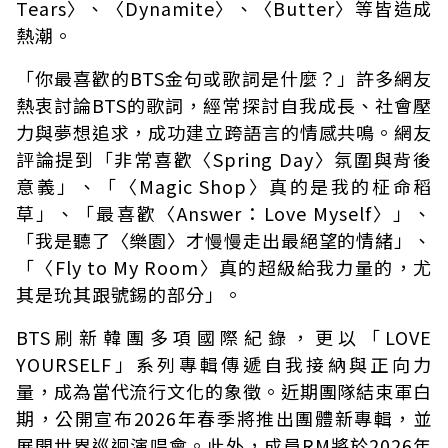
Tears〉、〈Dynamite〉、〈Butter〉等皆造成
熱潮。
「你最喜歡的BTS金句或歌詞是什麼？」許多網友
熱衷討論BTS的歌詞，經常探討自我成長、社會壓
力與夢想追求，成功建立跨語言的情感共鳴。網友
評論提到「非常喜歡〈Spring Day〉氛圍與背後
意義」、「〈Magic Shop〉真的是我的柾命稻
草」、「最喜歡〈Answer：Love Myself〉」、
「我是聽了〈樂園〉才慢慢走出最絕望的情緒」、
「〈Fly to My Room〉真的超級給我力量的，尤
其是玧其跟號錫的部分」。
BTS刷新韓團多項國際紀錄，更以「LOVE
YOURSELF」系列專輯傳遞自我接納與正向力
量，成為當代流行文化的象徵。近期團隊結束軍白
期，公開宣布2026年春季將推出團體新專輯，並
展開世界巡迴演唱會。此外，成員RM將於2026年