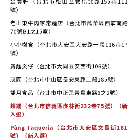
金賞軒（台北市松山區敦化北路155巷111
號）
老山東牛肉家常麵店（台北市萬華區西寧南路
70號B1之15室）
小小樹食（台北市大安區大安路一段116巷17
號）
賣麵炎仔（台北市大同區安西街106號）
茂園（台北市中山區長安東路二段185號）
雙月食品（台北市中正區青島東路6之2號）
麵鋪（台北市信義區虎林街232巷75號）（新
入選）
Pàng Taqueria（台北市大安區文昌街181
號）（新入選）