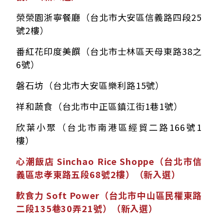
榮榮園浙寧餐廳（台北市大安區信義路四段25
號2樓）
番紅花印度美饌（台北市士林區天母東路38之
6號）
磐石坊（台北市大安區樂利路15號）
祥和蔬食（台北市中正區鎮江街1巷1號）
欣葉小聚（台北市南港區經貿二路166號1
樓）
心潮飯店 Sinchao Rice Shoppe（台北市信
義區忠孝東路五段68號2樓）（新入選）
軟食力 Soft Power（台北市中山區民權東路
二段135巷30弄21號）（新入選）