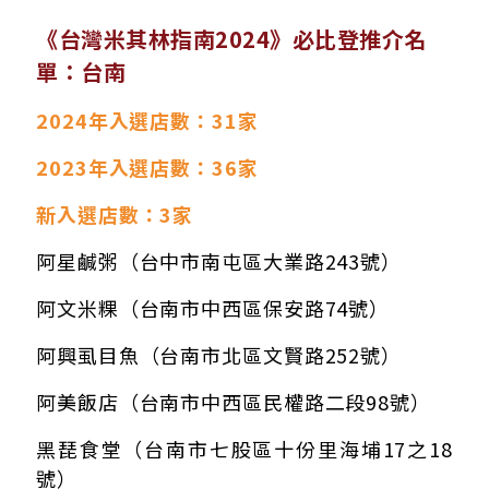
《台灣米其林指南2024》必比登推介名
單：台南
2024年入選店數：31家
2023年入選店數：36家
新入選店數：3家
阿星鹹粥（台中市南屯區大業路243號）
阿文米粿（台南市中西區保安路74號）
阿興虱目魚（台南市北區文賢路252號）
阿美飯店（台南市中西區民權路二段98號）
黑琵食堂（台南市七股區十份里海埔17之18
號）