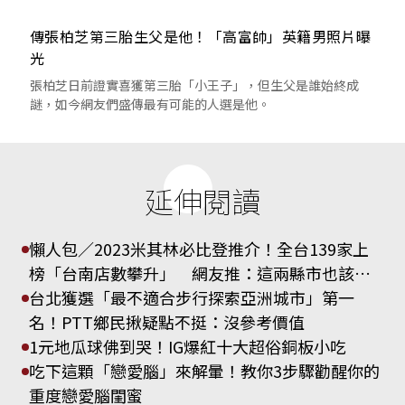
傳張柏芝第三胎生父是他！「高富帥」英籍男照片曝
光
張柏芝日前證實喜獲第三胎「小王子」，但生父是誰始終成
謎，如今網友們盛傳最有可能的人選是他。
延伸閱讀
懶人包／2023米其林必比登推介！全台139家上
榜「台南店數攀升」 網友推：這兩縣市也該評
選
台北獲選「最不適合步行探索亞洲城市」第一
名！PTT鄉民揪疑點不挺：沒參考價值
1元地瓜球佛到哭！IG爆紅十大超俗銅板小吃
吃下這顆「戀愛腦」來解暈！教你3步驟勸醒你的
重度戀愛腦閨蜜