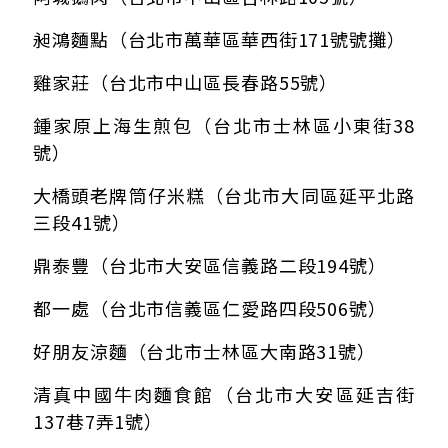
昶鴻麵點（台北市萬華區華西街171號號攤）
雞家莊（台北市中山區長春路55號）
鍾家原上海生煎包（台北市士林區小東街38
號）
大橋頭老牌筒仔米糕（台北市大同區延平北路
三段41號）
鼎泰豐（台北市大安區信義路二段194號）
都一處（台北市信義區仁愛路四段506號）
好朋友涼麵（台北市士林區大南路31號）
清真中國牛肉麵食館（台北市大安區延吉街
137巷7弄1號）