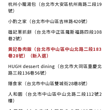
杭州小籠湯包（台北市大安區杭州南路二段19
號）
小酌之家（台北市中山區吉林路420號）
雄記蔥抓餅（台北市中正區羅斯福路四段108
巷2號）
黃記魯肉飯（台北市中山區中山北路二段183
巷28號）（新入選）
HUGH dessert dining（台北市大同區重慶北
路三段136巷56號）
隱食家（台北市中山區雙城街28巷8號）
人和園（台北市中山區中山北路二段112號2
樓）