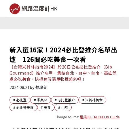
新入選16家！2024必比登推介名單出
爐 126間必吃美食一次看
《台灣米其林指南2024》於20日公布必比登推介（Bib
Gourmand）推介名單，集結台北、台中、台南、高雄等
處必吃美食，快把這份清單收藏起來吧！
2024.08.21
by
蔡瓅萱
#
必比登
#
米其林
#
必比登推介
#
米其林美食
#
必比登美食
#
美食
#
小吃
image source:
翻攝FB／MICHELIN Guide