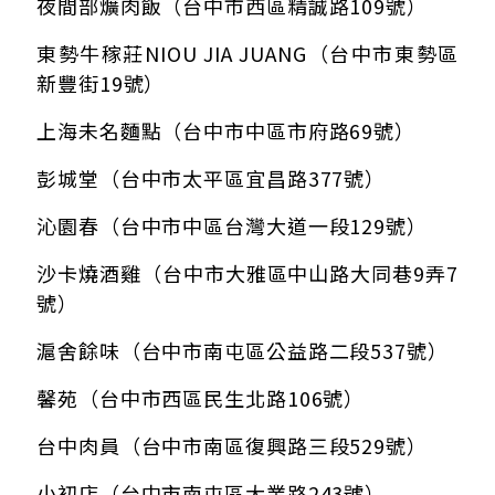
夜間部爌肉飯（台中市西區精誠路109號）
東勢牛稼莊NIOU JIA JUANG（台中市東勢區
新豐街19號）
上海未名麵點（台中市中區市府路69號）
彭城堂（台中市太平區宜昌路377號）
沁園春（台中市中區台灣大道一段129號）
沙卡燒酒雞（台中市大雅區中山路大同巷9弄7
號）
滬舍餘味（台中市南屯區公益路二段537號）
馨苑（台中市西區民生北路106號）
台中肉員（台中市南區復興路三段529號）
小初店（台中市南屯區大業路243號）