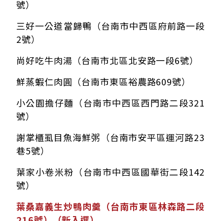
號）
三好一公道當歸鴨（台南市中西區府前路一段
2號）
尚好吃牛肉湯（台南市北區北安路一段6號）
鮮蒸蝦仁肉圓（台南市東區裕農路609號）
小公園擔仔麵（台南市中西區西門路二段321
號）
謝掌櫃虱目魚海鮮粥（台南市安平區運河路23
巷5號）
葉家小卷米粉（台南市中西區國華街二段142
號）
葉桑嘉義生炒鴨肉羹（台南市東區林森路二段
216號）（新入選）