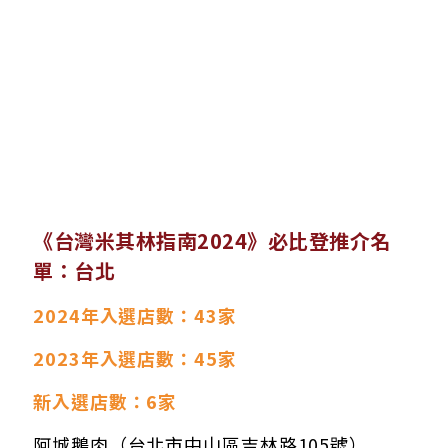
《台灣米其林指南2024》必比登推介名
單：台北
2024年入選店數：43家
2023年入選店數：45家
新入選店數：6家
阿城鵝肉（台北市中山區吉林路105號）