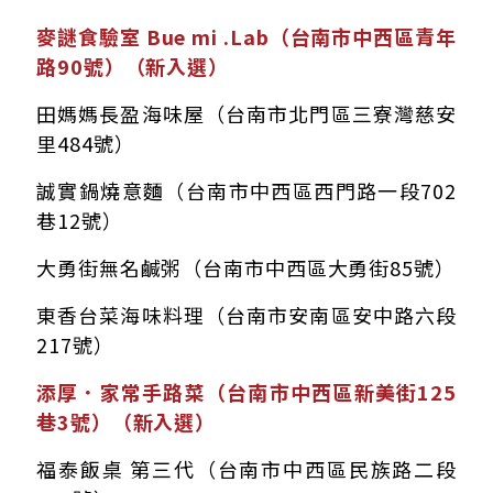
麥謎食驗室 Bue mi .Lab（台南市中西區青年
路90號）（新入選）
田媽媽長盈海味屋（台南市北門區三寮灣慈安
里484號）
誠實鍋燒意麵（台南市中西區西門路一段702
巷12號）
大勇街無名鹹粥（台南市中西區大勇街85號）
東香台菜海味料理（台南市安南區安中路六段
217號）
添厚．家常手路菜（台南市中西區新美街125
巷3號）（新入選）
福泰飯桌 第三代（台南市中西區民族路二段