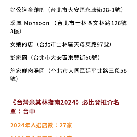
好公道金雞園（台北市大安區永康街28-1號）
季風 Monsoon （台北市士林區文林路126號
3樓）
女娘的店（台北市士林區天母東路97號）
彭家園（台北市大安區東豐街60號）
施家鮮肉湯圓（台北市大同區延平北路三段58
號）
《台灣米其林指南2024》必比登推介名
單：台中
2024年入選店數：27家