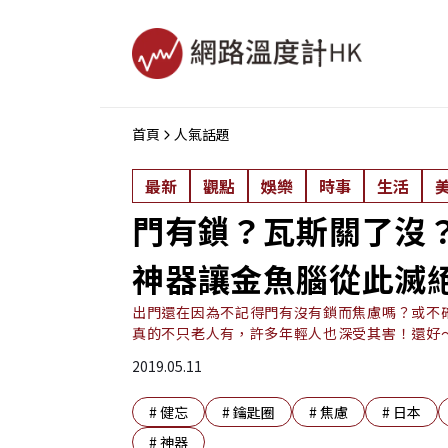
首頁
人氣話題
最新
觀點
娛樂
時事
生活
門有鎖？瓦斯關了沒
神器讓金魚腦從此滅
出門還在因為不記得門有沒有鎖而焦慮嗎？或不
真的不只老人有，許多年輕人也深受其害！還好～從
2019.05.11
#
健忘
#
鑰匙圈
#
焦慮
#
日本
#
神器