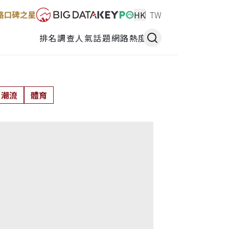
HK
TW
排名調查
人氣話題
網路熱度
潮流
體育