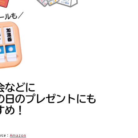
urce：
Amazon