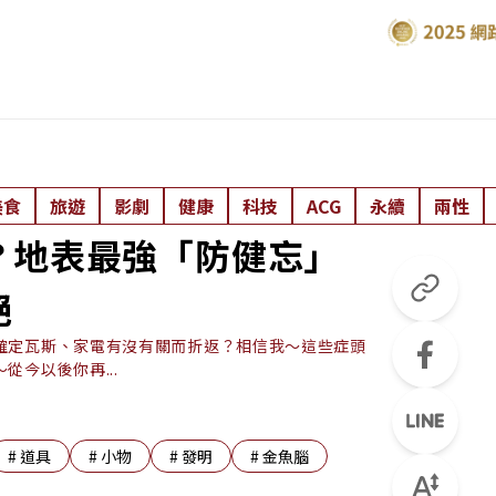
美食
旅遊
影劇
健康
科技
ACG
永續
兩性
？地表最強「防健忘」
絕
確定瓦斯、家電有沒有關而折返？相信我～這些症頭
今以後你再...
#
道具
#
小物
#
發明
#
金魚腦