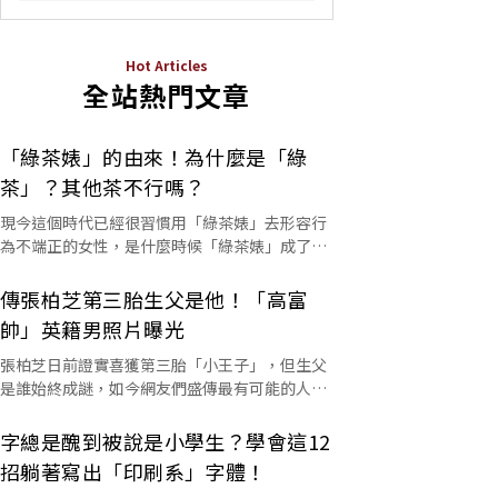
Hot Articles
全站熱門文章
「綠茶婊」的由來！為什麼是「綠
茶」？其他茶不行嗎？
現今這個時代已經很習慣用「綠茶婊」去形容行
為不端正的女性，是什麼時候「綠茶婊」成了罵
人的字彙？這個詞又是怎麼來的呢？
傳張柏芝第三胎生父是他！「高富
帥」英籍男照片曝光
張柏芝日前證實喜獲第三胎「小王子」，但生父
是誰始終成謎，如今網友們盛傳最有可能的人選
是他。
字總是醜到被說是小學生？學會這12
招躺著寫出「印刷系」字體！