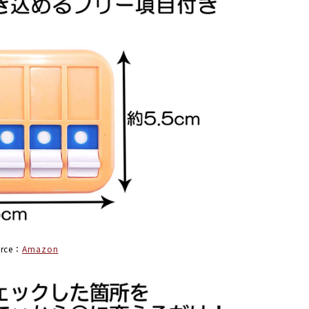
urce：
Amazon