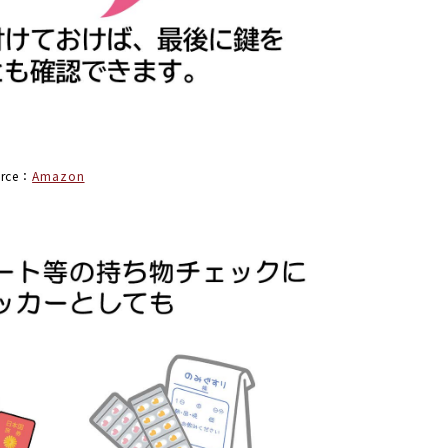
urce：
Amazon