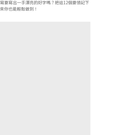
寫要寫出一手漂亮的好字嗎？把這12個要領記下
來你也能輕鬆做到！