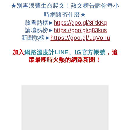
★
別再浪費生命爬文！熱文榜告訴你每小
時網路夯什麼
★
臉書熱榜►
https://goo.gl/3FtkKq
論壇
熱榜►
https://goo.gl/q83kus
新聞熱榜►
https://goo.gl/ugVoTu
加入
網路溫度計
LINE
、
IG
官方帳號
，追
蹤最即時火熱的網路新聞！