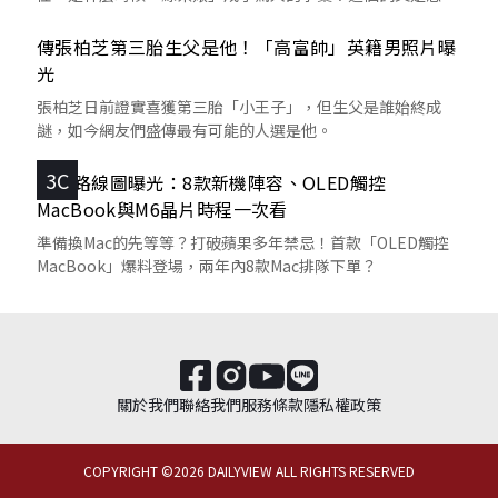
來的呢？
傳張柏芝第三胎生父是他！「高富帥」英籍男照片曝
光
張柏芝日前證實喜獲第三胎「小王子」，但生父是誰始終成
謎，如今網友們盛傳最有可能的人選是他。
3C
蘋果路線圖曝光：8款新機陣容、OLED觸控
MacBook與M6晶片時程一次看
準備換Mac的先等等？打破蘋果多年禁忌！首款「OLED觸控
MacBook」爆料登場，兩年內8款Mac排隊下單？
關於我們
聯絡我們
服務條款
隱私權政策
COPYRIGHT ©
2026
DAILYVIEW ALL RIGHTS RESERVED