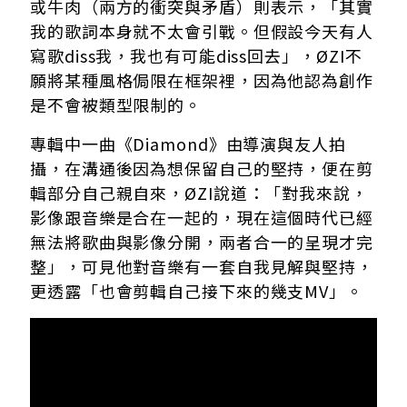
或牛肉（兩方的衝突與矛盾）則表示，「其實
我的歌詞本身就不太會引戰。但假設今天有人
寫歌diss我，我也有可能diss回去」，ØZI不
願將某種風格侷限在框架裡，因為他認為創作
是不會被類型限制的。
專輯中一曲《Diamond》由導演與友人拍
攝，在溝通後因為想保留自己的堅持，便在剪
輯部分自己親自來，ØZI說道：「對我來說，
影像跟音樂是合在一起的，現在這個時代已經
無法將歌曲與影像分開，兩者合一的呈現才完
整」，可見他對音樂有一套自我見解與堅持，
更透露「也會剪輯自己接下來的幾支MV」。