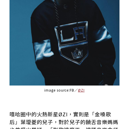
image source:FB／
ØZI
嘻哈圈中的火熱新星ØZI，實則是「金嗓歌
后」葉璦菱的兒子，對於兒子的饒舌音樂媽媽