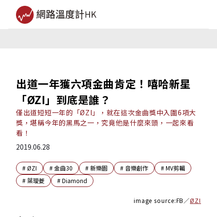
出道一年獲六項金曲肯定！嘻哈新星
「ØZI」到底是誰？
僅出道短短一年的「ØZI」，就在這次金曲獎中入圍6項大
獎，堪稱今年的黑馬之一，究竟他是什麼來頭，一起來看
看！
2019.06.28
#
ØZI
#
金曲30
#
新樂園
#
音樂創作
#
MV剪輯
#
葉璦菱
#
Diamond
image source:FB／
ØZI