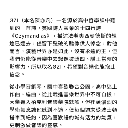
ØZI（本名陳亦凡）一名源於高中哲學課中聽
到的一首詩，英國詩人雪萊的十四行詩
《Ozymandias》，描述法老奧西曼德斯的輝
煌已過去，僅留下殘破的雕像供人悼念，對他
而言，演藝世界亦是如此，沒有永遠的王，但
我們仍能從音樂中去想像披頭四、貓王當時的
影響力，所以取名ØZI，希望對音樂也能抱此
信念。
從小學習鋼琴，國中喜歡聯合公園，高中迷上
作曲、編曲，從此栽進音樂世界中不可自拔，
大學進入柏克利音樂學院就讀，但裡頭濃烈的
學術氣息讓他感到不適，便每個週末從波士頓
搭車到紐約，因為喜歡紐約城有活力的氣氛，
更刺激做音樂的靈感。