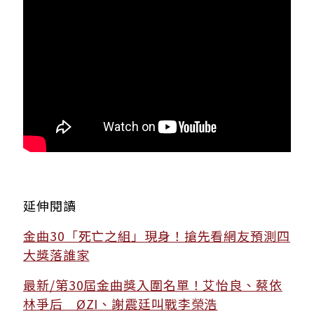
延伸閱讀
金曲30「死亡之組」現身！搶先看網友預測四
大獎落誰家
最新/第30屆金曲獎入圍名單！艾怡良、蔡依
林爭后 ØZI、謝震廷叫戰李榮浩