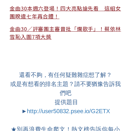
金曲30本週六登場！四大亮點搶先看 這組女
團睽違七年再合體！
金曲30／評審團主審曾批「爛歌手」！蔡依林
雪恥入圍7項大獎
還看不夠，有任何疑難雜症想了解？
或是有想看的排名主題？請不要猶豫告訴我
們吧
提供題目
►
http://user50832.psee.io/G2ETX
★
別再浪費生命爬文！熱文榜告訴你每小