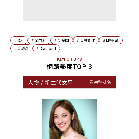
#
ØZI
#
金曲30
#
新樂園
#
音樂創作
#
MV剪輯
#
葉璦菱
#
Diamond
KEYPO TOP 3
網路熱度TOP 3
人物
/
新生代女星
看完整排名