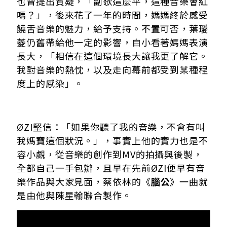
也曾提出質疑，「副歌這麼平，這種音樂會紅
嗎？」，後來花了一年的時間，媽媽終於感受
饒舌音樂的魅力，給予支持。不置可否，葉璦
菱仍舊帶給他一定的影響，自小看著媽媽表演
長大，「相信在這個環境長大讓我更了解它。
我對音樂的熱忱，以及走向幕前都受到某種程
度上的感染」。
ØZI堅信：「如果你聽了我的音樂，不會有叫
我媽寶這個狀況。」，事實上他的實力也是不
容小覷，從音樂的創作到MV的拍攝與後製，
全都自己一手包辦，且早在先前ØZI便早有音
樂作品與大家見面，蔡依林的《
腦公
》一曲就
是由他與陳星翰聯合製作。