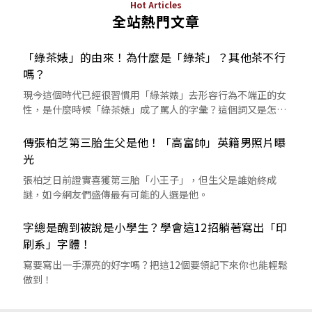
Hot Articles
全站熱門文章
「綠茶婊」的由來！為什麼是「綠茶」？其他茶不行
嗎？
現今這個時代已經很習慣用「綠茶婊」去形容行為不端正的女
性，是什麼時候「綠茶婊」成了罵人的字彙？這個詞又是怎麼
來的呢？
傳張柏芝第三胎生父是他！「高富帥」英籍男照片曝
光
張柏芝日前證實喜獲第三胎「小王子」，但生父是誰始終成
謎，如今網友們盛傳最有可能的人選是他。
字總是醜到被說是小學生？學會這12招躺著寫出「印
刷系」字體！
寫要寫出一手漂亮的好字嗎？把這12個要領記下來你也能輕鬆
做到！