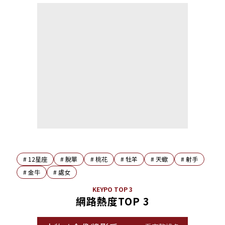
#
12星座
#
脫單
#
桃花
#
牡羊
#
天蠍
#
射手
#
金牛
#
處女
KEYPO TOP 3
網路熱度TOP 3