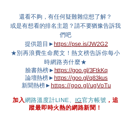
還看不夠，有任何疑難雜症想了解？
或是有想看的排名主題？請不要猶豫告訴我
們吧
提供題目►
https://pse.is/JW2G2
★
別再浪費生命爬文！熱文榜告訴你每小
時網路夯什麼
★
臉書熱榜►
https://goo.gl/3FtkKq
論壇熱榜►
https://goo.gl/q83kus
新聞熱榜►
https://goo.gl/ugVoTu
加入
網路溫度計
LINE
、
IG
官方帳號
，追
蹤最即時火熱的網路新聞！