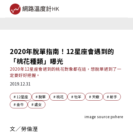
2020年脫單指南！12星座會遇到的
「桃花種類」曝光
2020年12星座會遇到的桃花對象都在這，想脫單遇到了一
定要好好把握。
2019.12.31
#
12星座
#
脫單
#
桃花
#
牡羊
#
天蠍
#
射手
#
金牛
#
處女
image source:pxhere
文／勞倫溼