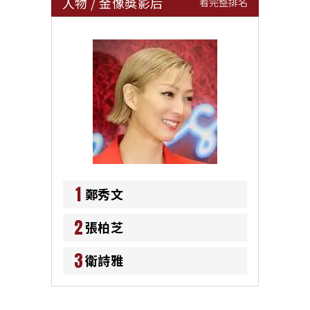
人物
/
金像獎影后
看完整排名
1
鄭秀文
2
張柏芝
3
衛詩雅