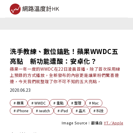
洗手教練、數位鑰匙！蘋果WWDC五
亮點 新功能遭酸：安卓化？
蘋果一年一度的WWDC在22日凌晨首播，除了首次採用線
上預錄的方式播放，全新發布的內容更是讓果粉們驚喜連
連，今天我們就整理了你不可不知的五大亮點，
2020.06.23
#
蘋果
#
WWDC
#
重點
#
整理
#
Mac
#
iPhone
#
iwatch
#
iPad
#
晶片
#
科技
Image Source：翻攝自
YT／Apple