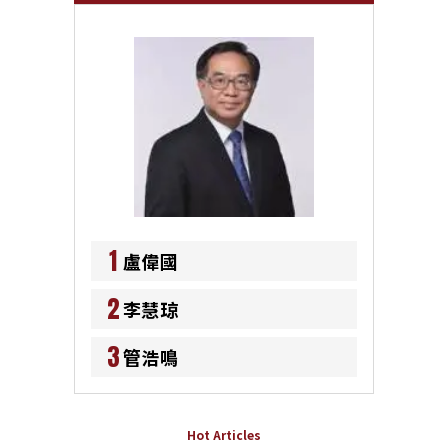
1
盧偉國
2
李慧琼
3
管浩鳴
Hot Articles