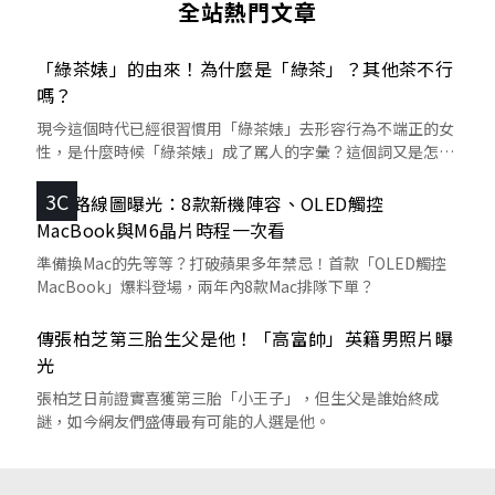
全站熱門文章
「綠茶婊」的由來！為什麼是「綠茶」？其他茶不行
嗎？
現今這個時代已經很習慣用「綠茶婊」去形容行為不端正的女
性，是什麼時候「綠茶婊」成了罵人的字彙？這個詞又是怎麼
來的呢？
3C
蘋果路線圖曝光：8款新機陣容、OLED觸控
MacBook與M6晶片時程一次看
準備換Mac的先等等？打破蘋果多年禁忌！首款「OLED觸控
MacBook」爆料登場，兩年內8款Mac排隊下單？
傳張柏芝第三胎生父是他！「高富帥」英籍男照片曝
光
張柏芝日前證實喜獲第三胎「小王子」，但生父是誰始終成
謎，如今網友們盛傳最有可能的人選是他。