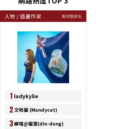
網路熱度TOP 3
人物
/
插畫作家
看完整排名
1
ladykylie
2
文地貓 (Mandycat)
3
癲噹@貓室(din-dong)