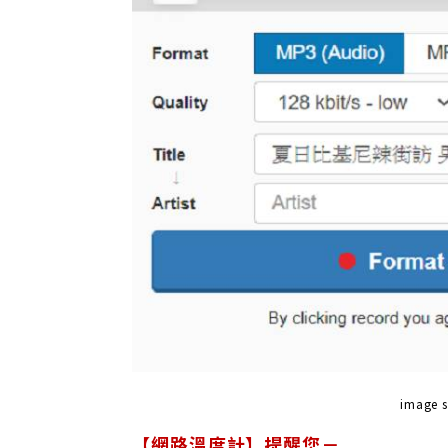
image s
【網路溫度計】提醒您－