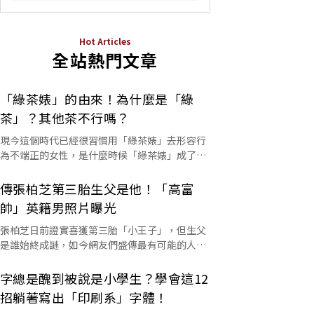
Hot Articles
全站熱門文章
「綠茶婊」的由來！為什麼是「綠
茶」？其他茶不行嗎？
現今這個時代已經很習慣用「綠茶婊」去形容行
為不端正的女性，是什麼時候「綠茶婊」成了罵
人的字彙？這個詞又是怎麼來的呢？
傳張柏芝第三胎生父是他！「高富
帥」英籍男照片曝光
張柏芝日前證實喜獲第三胎「小王子」，但生父
是誰始終成謎，如今網友們盛傳最有可能的人選
是他。
字總是醜到被說是小學生？學會這12
招躺著寫出「印刷系」字體！