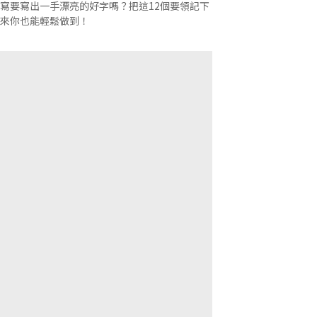
寫要寫出一手漂亮的好字嗎？把這12個要領記下
來你也能輕鬆做到！