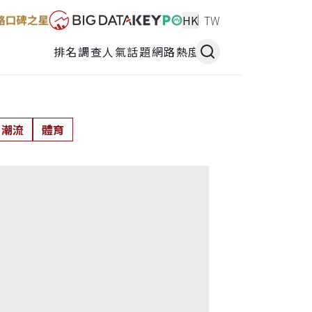
HK
TW
排名調查
人氣話題
網路熱度
潮流
體育