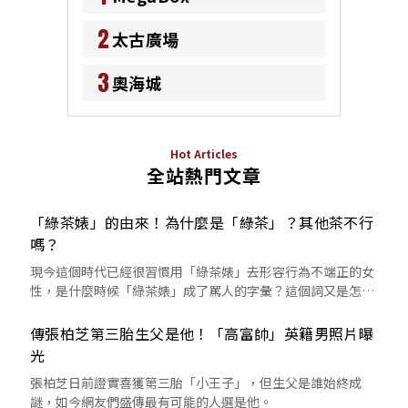
2
太古廣場
3
奧海城
Hot Articles
全站熱門文章
「綠茶婊」的由來！為什麼是「綠茶」？其他茶不行
嗎？
現今這個時代已經很習慣用「綠茶婊」去形容行為不端正的女
性，是什麼時候「綠茶婊」成了罵人的字彙？這個詞又是怎麼
來的呢？
傳張柏芝第三胎生父是他！「高富帥」英籍男照片曝
光
張柏芝日前證實喜獲第三胎「小王子」，但生父是誰始終成
謎，如今網友們盛傳最有可能的人選是他。