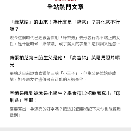
全站熱門文章
「綠茶婊」的由來！為什麼是「綠茶」？其他茶不行
嗎？
現今這個時代已經很習慣用「綠茶婊」去形容行為不端正的女
性，是什麼時候「綠茶婊」成了罵人的字彙？這個詞又是怎麼
來的呢？
傳張柏芝第三胎生父是他！「高富帥」英籍男照片曝
光
張柏芝日前證實喜獲第三胎「小王子」，但生父是誰始終成
謎，如今網友們盛傳最有可能的人選是他。
字總是醜到被說是小學生？學會這12招躺著寫出「印
刷系」字體！
寫要寫出一手漂亮的好字嗎？把這12個要領記下來你也能輕鬆
做到！