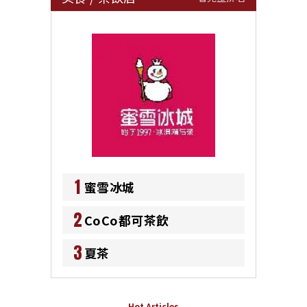
1
蜜雪冰城
2
CoCo都可茶飲
3
夏茶
Hot Articles