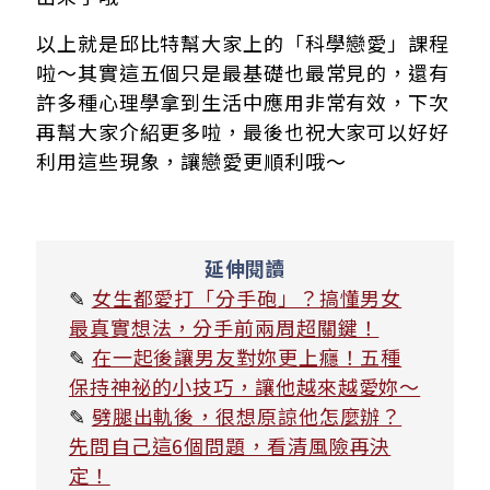
以上就是邱比特幫大家上的「科學戀愛」課程
啦～其實這五個只是最基礎也最常見的，還有
許多種心理學拿到生活中應用非常有效，下次
再幫大家介紹更多啦，最後也祝大家可以好好
利用這些現象，讓戀愛更順利哦～
延伸閱讀
✎
女生都愛打「分手砲」？搞懂男女
最真實想法，分手前兩周超關鍵！
✎
在一起後讓男友對妳更上癮！五種
保持神祕的小技巧，讓他越來越愛妳～
✎
劈腿出軌後，很想原諒他怎麼辦？
先問自己這6個問題，看清風險再決
定！