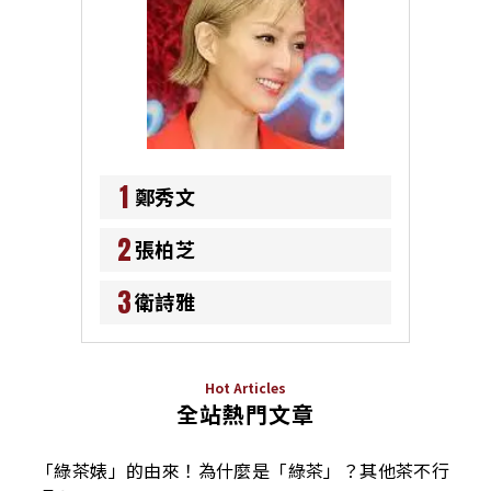
1
鄭秀文
2
張柏芝
3
衛詩雅
Hot Articles
全站熱門文章
「綠茶婊」的由來！為什麼是「綠茶」？其他茶不行