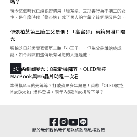
嗎？
現今這個時代已經很習慣用「綠茶婊」去形容行為不端正的女
性，是什麼時候「綠茶婊」成了罵人的字彙？這個詞又是怎麼
來的呢？
傳張柏芝第三胎生父是他！「高富帥」英籍男照片曝
光
張柏芝日前證實喜獲第三胎「小王子」，但生父是誰始終成
謎，如今網友們盛傳最有可能的人選是他。
3C
蘋果路線圖曝光：8款新機陣容、OLED觸控
MacBook與M6晶片時程一次看
準備換Mac的先等等？打破蘋果多年禁忌！首款「OLED觸控
MacBook」爆料登場，兩年內8款Mac排隊下單？
關於我們
聯絡我們
服務條款
隱私權政策