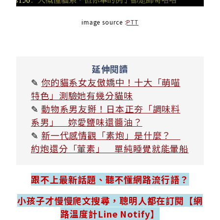
image source :
PTT
延伸閱讀
✎
你的貓系女友傲嬌中！十大「萌喵
特色」測驗她有幾分貓味
✎
動物系男友掰！日本正夯「調味料
系男」 妳愛鹽味還醬油？
✎
新一代感情觀「素炮」是什麼？
約炮還分「葷素」 單純睡覺就能暈船
跟不上最新話題、聽不懂網路流行語？
小孩子才慢慢爬文搜尋，聰明人都在訂閱【網
路溫度計Line Notify】