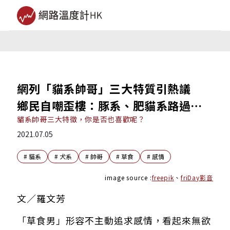
網列「貓系帥哥」三大特質引熱議
鄉民自嘲歪樓：豚系、肥貓系路過⋯
貓系帥哥三大特徵，你是否也喜歡呢？
2021.07.05
#
貓系
#
犬系
#
帥哥
#
草食
#
感情
image source :
freepik
、
friDay影音
文／羅文芳
「草食男」形容不主動追求感情，看起來無欲