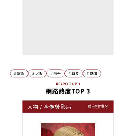
#
貓系
#
犬系
#
帥哥
#
草食
#
感情
KEYPO TOP 3
網路熱度TOP 3
人物
/
金像獎影后
看完整排名