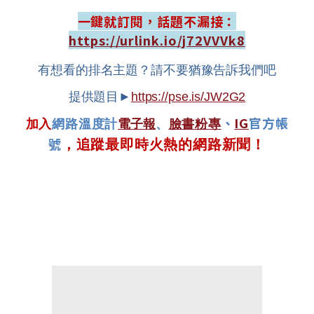
一鍵就訂閱，話題不漏接：
https://urlink.io/j72VVVk8
有想看的排名主題？請不要猶豫告訴我們吧
提供題目►
https://pse.is/JW2G2
、
IG
官方帳
加入
網路溫度計
電子報
、
臉書粉專
號
，追蹤最即時火熱的網路新聞！