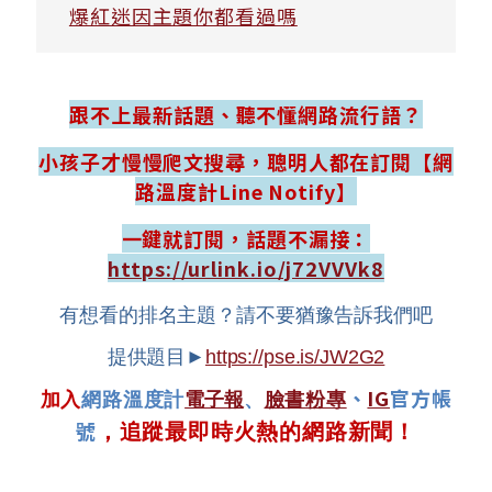
爆紅迷因主題你都看過嗎
跟不上最新話題、聽不懂網路流行語？
小孩子才慢慢爬文搜尋，聰明人都在訂閱【網
路溫度計Line Notify】
一鍵就訂閱，話題不漏接：
https://urlink.io/j72VVVk8
有想看的排名主題？請不要猶豫告訴我們吧
提供題目►
https://pse.is/JW2G2
、
IG
官方帳
加入
網路溫度計
電子報
、
臉書粉專
號
，追蹤最即時火熱的網路新聞！