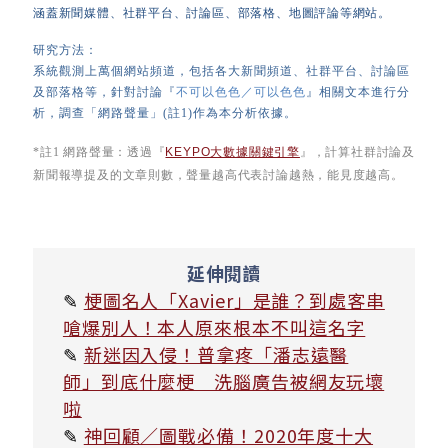
涵蓋新聞媒體、社群平台、討論區、部落格、地圖評論等網站。
研究方法：
系統觀測上萬個網站頻道，包括
各大
新聞頻道、社群平台、討論區
及
部落格等，針對討論『
不可以色色／可以色色
』相關文本進行分
析，調查
「網路聲量」
(註1)
作為本分析依據。
*註1 網路聲量：
透過『
KEYPO大數據關鍵引擎
』，計算社群討論及
新聞報導提及的文章則數，聲量越高代表討論越熱，能見度越高。
延伸閱讀
✎
梗圖名人「Xavier」是誰？到處客串
嗆爆別人！本人原來根本不叫這名字
✎
新迷因入侵！普拿疼「潘志遠醫
師」到底什麼梗 洗腦廣告被網友玩壞
啦
✎
神回顧／圖戰必備！2020年度十大