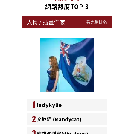
網路熱度TOP 3
人物
/
插畫作家
看完整排名
1
ladykylie
2
文地貓 (Mandycat)
3
癲噹@貓室(din-dong)