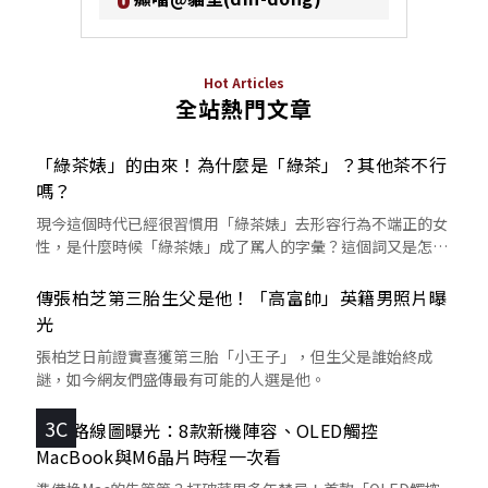
Hot Articles
全站熱門文章
「綠茶婊」的由來！為什麼是「綠茶」？其他茶不行
嗎？
現今這個時代已經很習慣用「綠茶婊」去形容行為不端正的女
性，是什麼時候「綠茶婊」成了罵人的字彙？這個詞又是怎麼
來的呢？
傳張柏芝第三胎生父是他！「高富帥」英籍男照片曝
光
張柏芝日前證實喜獲第三胎「小王子」，但生父是誰始終成
謎，如今網友們盛傳最有可能的人選是他。
3C
蘋果路線圖曝光：8款新機陣容、OLED觸控
MacBook與M6晶片時程一次看