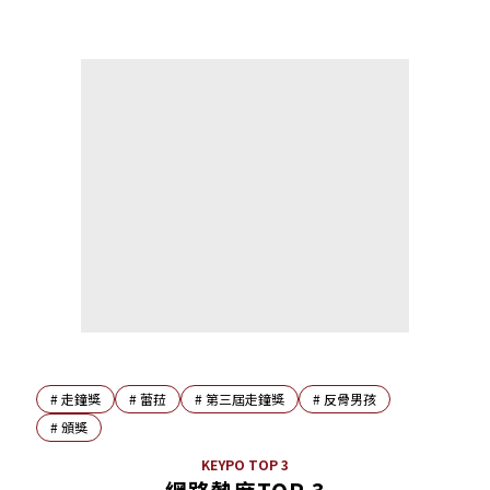
#
走鐘獎
#
蕾菈
#
第三屆走鐘獎
#
反骨男孩
#
頒獎
KEYPO TOP 3