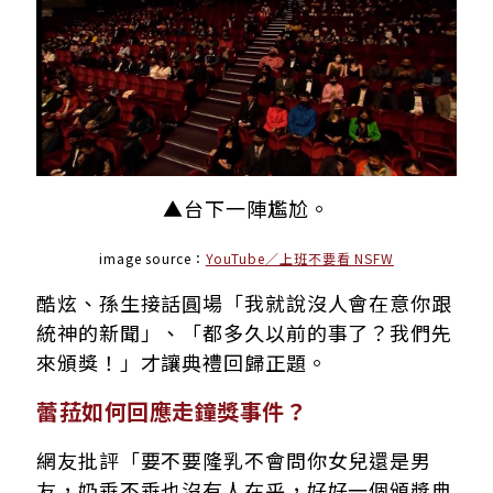
▲台下一陣尷尬。
image source：
YouTube／上班不要看 NSFW
酷炫、孫生接話圓場「我就說沒人會在意你跟
統神的新聞」、「都多久以前的事了？我們先
來頒獎！」才讓典禮回歸正題。
蕾菈如何回應走鐘獎事件？
網友批評「要不要隆乳不會問你女兒還是男
友，奶垂不垂也沒有人在乎，好好一個頒獎典