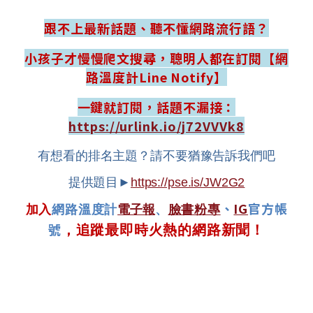
跟不上最新話題、聽不懂網路流行語？
小孩子才慢慢爬文搜尋，聰明人都在訂閱【網
路溫度計Line Notify】
一鍵就訂閱，話題不漏接：
https://urlink.io/j72VVVk8
有想看的排名主題？請不要猶豫告訴我們吧
提供題目►
https://pse.is/JW2G2
、
IG
官方帳
加入
網路溫度計
電子報
、
臉書粉專
號
，追蹤最即時火熱的網路新聞！