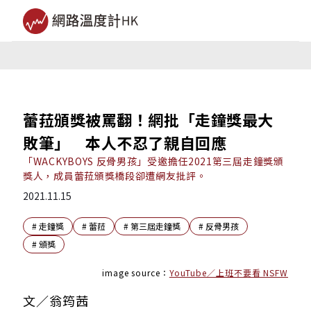
蕾菈頒獎被罵翻！網批「走鐘獎最大
敗筆」 本人不忍了親自回應
「WACKYBOYS 反骨男孩」受邀擔任2021第三屆走鐘獎頒
獎人，成員蕾菈頒獎橋段卻遭網友批評。
2021.11.15
#
走鐘獎
#
蕾菈
#
第三屆走鐘獎
#
反骨男孩
#
頒獎
image source：
YouTube／上班不要看 NSFW
文／翁筠茜