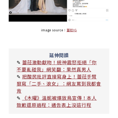
image source：
蕾菈IG
延伸閱讀
✎
蕾菈激動獻吻！統神震怒拒絕「你
不要亂碰我」網笑翻：果然真男人
✎
把酸民批評直接寫身上！蕾菈手臂
狠寫「二手、浪女」：網友罵到我都會
背
✎
《木曜》溫妮被爆放鳥宣傳！本人
致歉還原過程：通告表上沒這行程