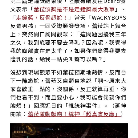
第三屆走鐘獎結束後，陸續有網友在Dcard發
文表示「
蕾菈頒獎是不是走鐘獎最大敗筆
」、
「
走鐘獎，反骨超尬！
」當天「WACKYBOYS
反骨男孩」一同受邀頒發獎項，蕾菈站上舞台
上，突然開口詢問觀眾：「這問題困擾我三年
之久，我到底要不要去隆乳？因為呢，我覺得
我的胸部實在是太垂了，如果你們覺得我要去
隆乳的話，給我一點尖叫聲可以嗎？」
沒想到現場觀眾不如蕾菈預期地熱情，反而台
下一陣尷尬，蕾菈又自顧自地說「啊～原來大
家喜歡垂一點的，沒關係，反正就算再垂，你
們也看不到，而且要小心，我可能會偷親你們
臉頰！」回應近日的「親統神事件」。（延伸
閱讀：
蕾菈激動獻吻！統神「超真實反應」
）