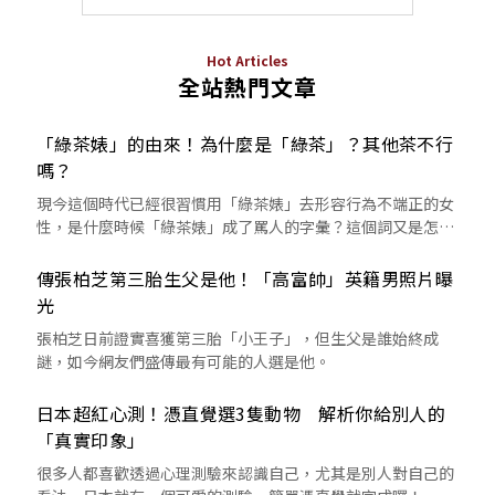
Hot Articles
全站熱門文章
「綠茶婊」的由來！為什麼是「綠茶」？其他茶不行
嗎？
現今這個時代已經很習慣用「綠茶婊」去形容行為不端正的女
性，是什麼時候「綠茶婊」成了罵人的字彙？這個詞又是怎麼
來的呢？
傳張柏芝第三胎生父是他！「高富帥」英籍男照片曝
光
張柏芝日前證實喜獲第三胎「小王子」，但生父是誰始終成
謎，如今網友們盛傳最有可能的人選是他。
日本超紅心測！憑直覺選3隻動物 解析你給別人的
「真實印象」
很多人都喜歡透過心理測驗來認識自己，尤其是別人對自己的