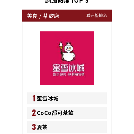
網路熱度TOP 3
美食
/
茶飲店
看完整排名
1
蜜雪冰城
2
CoCo都可茶飲
3
夏茶