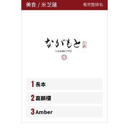
美食
/
米芝蓮
看完整排名
1
長本
2
嘉麟樓
3
Amber