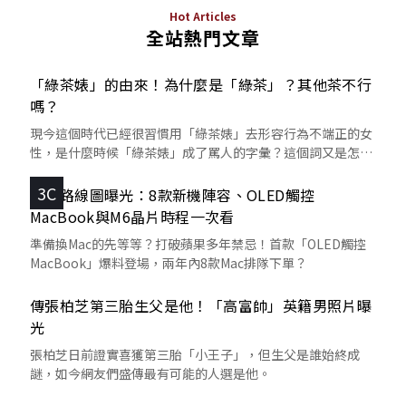
Hot Articles
全站熱門文章
「綠茶婊」的由來！為什麼是「綠茶」？其他茶不行
嗎？
現今這個時代已經很習慣用「綠茶婊」去形容行為不端正的女
性，是什麼時候「綠茶婊」成了罵人的字彙？這個詞又是怎麼
來的呢？
3C
蘋果路線圖曝光：8款新機陣容、OLED觸控
MacBook與M6晶片時程一次看
準備換Mac的先等等？打破蘋果多年禁忌！首款「OLED觸控
MacBook」爆料登場，兩年內8款Mac排隊下單？
傳張柏芝第三胎生父是他！「高富帥」英籍男照片曝
光
張柏芝日前證實喜獲第三胎「小王子」，但生父是誰始終成
謎，如今網友們盛傳最有可能的人選是他。