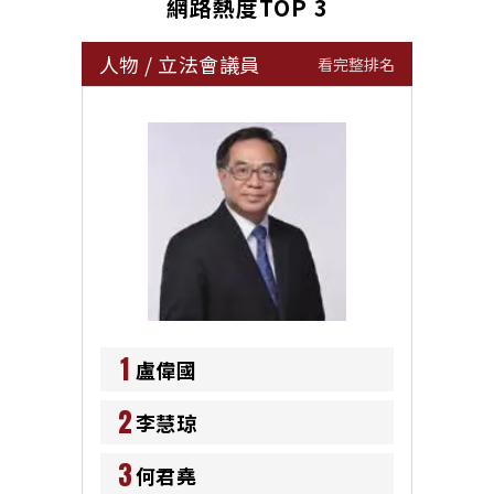
網路熱度TOP 3
人物
/
立法會議員
看完整排名
1
盧偉國
2
李慧琼
3
何君堯