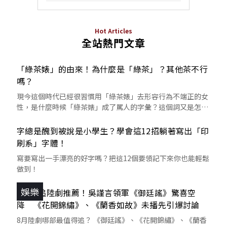
Hot Articles
全站熱門文章
「綠茶婊」的由來！為什麼是「綠茶」？其他茶不行
嗎？
現今這個時代已經很習慣用「綠茶婊」去形容行為不端正的女
性，是什麼時候「綠茶婊」成了罵人的字彙？這個詞又是怎麼
來的呢？
字總是醜到被說是小學生？學會這12招躺著寫出「印
刷系」字體！
寫要寫出一手漂亮的好字嗎？把這12個要領記下來你也能輕鬆
做到！
娛樂
8月必追陸劇推薦！吳謹言領軍《御廷謠》驚喜空
降 《花開錦繡》、《蘭香如故》未播先引爆討論
8月陸劇哪部最值得追？ 《御廷謠》、《花開錦繡》、《蘭香