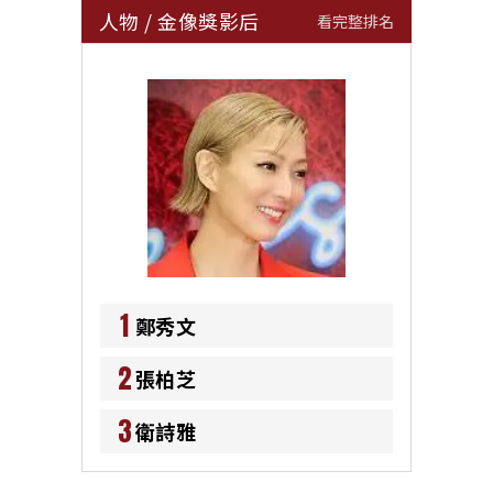
人物
/
金像獎影后
看完整排名
1
鄭秀文
2
張柏芝
3
衛詩雅