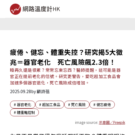
疲倦、健忘、體重失控？研究揭5大徵
兆＝器官老化 死亡風險飆2.3倍！
睡再久還是很累？常常忘東忘西？醫師提醒，這可能是器
官正在提前老化的信號。研究更警告，愛吃超加工食品會
加速多個器官退化，死亡風險成倍增加。
2025.09.28
by
顧詩蓓
#
器官老化
#
超加工食品
#
死亡風險
#
健忘疲倦
#
體重難控制
image source:
示意圖／Freepik