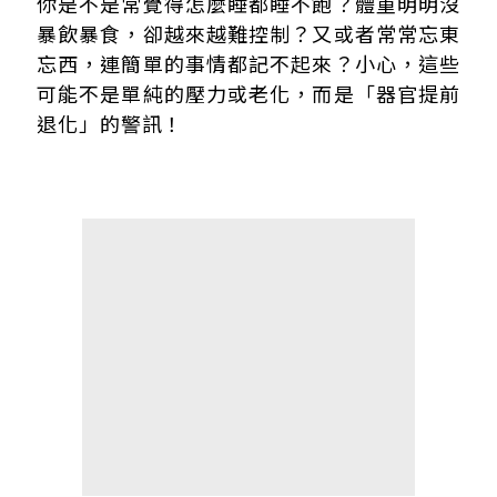
器官愈多退化、死亡風險愈高！數據揭驚人差距
你是不是常覺得怎麼睡都睡不飽？體重明明沒
醫師提醒：5大徵兆代表器官正在快速老化
暴飲暴食，卻越來越難控制？又或者常常忘東
如何延緩器官老化？必做3大養生關鍵
忘西，連簡單的事情都記不起來？小心，這些
可能不是單純的壓力或老化，而是「器官提前
退化」的警訊！