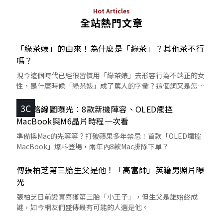
Hot Articles
全站熱門文章
「綠茶婊」的由來！為什麼是「綠茶」？其他茶不行
嗎？
現今這個時代已經很習慣用「綠茶婊」去形容行為不端正的女
性，是什麼時候「綠茶婊」成了罵人的字彙？這個詞又是怎麼
來的呢？
3C
蘋果路線圖曝光：8款新機陣容、OLED觸控
MacBook與M6晶片時程一次看
準備換Mac的先等等？打破蘋果多年禁忌！首款「OLED觸控
MacBook」爆料登場，兩年內8款Mac排隊下單？
傳張柏芝第三胎生父是他！「高富帥」英籍男照片曝
光
張柏芝日前證實喜獲第三胎「小王子」，但生父是誰始終成
謎，如今網友們盛傳最有可能的人選是他。