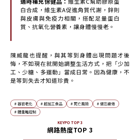
適時補充保健品：
維生素C幫助膠原蛋
白合成，維生素A促進角質代謝，鋅則
與皮膚與免疫力相關，搭配足量蛋白
質、抗氧化營養素，讓身體慢慢老。
陳威龍也提醒，與其等到身體出現問題才後
悔，不如現在就開始調整生活方式，把「少加
工、少糖、多運動」當成日常。因為健康，不
是等到失去才知道珍貴。
#
器官老化
#
超加工食品
#
死亡風險
#
健忘疲倦
#
體重難控制
KEYPO TOP 3
網路熱度TOP 3