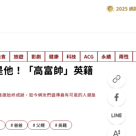
美食
旅遊
影劇
健康
科技
ACG
永續
兩性
是他！「高富帥」英籍
是誰始終成謎，如今網友們盛傳最有可能的人選是
胎
#
爸爸
#
父親
#
英籍