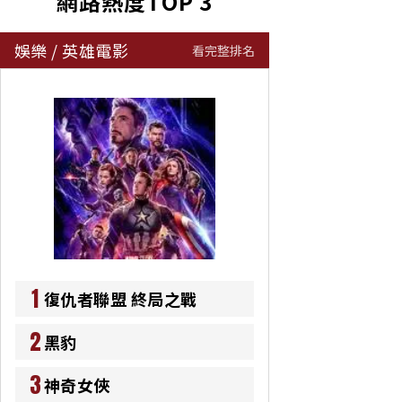
網路熱度TOP 3
娛樂
/
英雄電影
看完整排名
1
復仇者聯盟 終局之戰
2
黑豹
3
神奇女俠