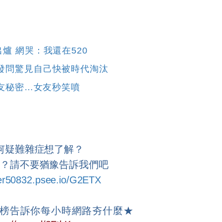
爐 網哭：我還在520
網發問驚見自己快被時代淘汰
男友秘密…女友秒笑噴
何疑難雜症想了解？
題？請不要猶豫告訴我們吧
ser50832.psee.io/G2ETX
榜告訴你每小時網路夯什麼
★