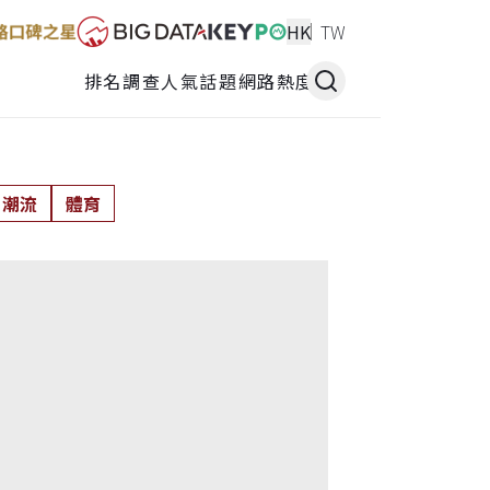
HK
TW
排名調查
人氣話題
網路熱度
潮流
體育