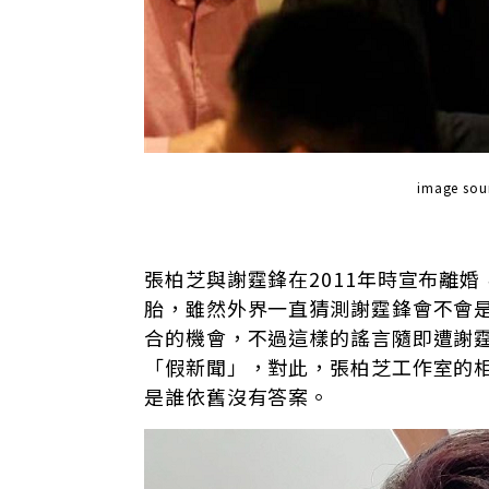
image s
張柏芝與謝霆鋒在2011年時宣布離婚，
胎，雖然外界一直猜測謝霆鋒會不會
合的機會，不過這樣的謠言隨即遭謝
「假新聞」，對此，張柏芝工作室的
是誰依舊沒有答案。