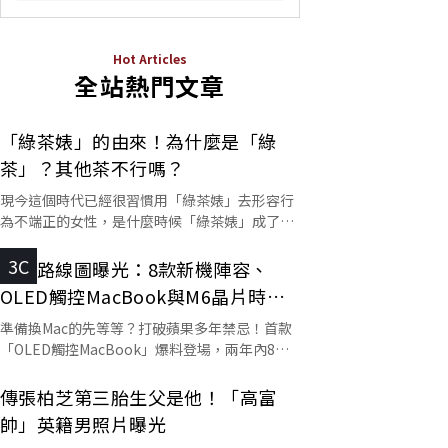
Hot Articles
全站熱門文章
「綠茶婊」的由來！為什麼是「綠
茶」？其他茶不行嗎？
現今這個時代已經很習慣用「綠茶婊」去形容行
為不端正的女性，是什麼時候「綠茶婊」成了罵
人的字彙？這個詞又是怎麼來的呢？
3C
蘋果路線圖曝光：8款新機陣容、
OLED觸控MacBook與M6晶片時程
一次看
準備換Mac的先等等？打破蘋果多年禁忌！首款
「OLED觸控MacBook」爆料登場，兩年內8款
Mac排隊下單？
傳張柏芝第三胎生父是他！「高富
帥」英籍男照片曝光