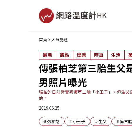
首頁
人氣話題
最新
觀點
娛樂
時事
生活
傳張柏芝第三胎生父
男照片曝光
張柏芝日前證實喜獲第三胎「小王子」，但生父
他。
2019.06.25
#
張柏芝
#
小王子
#
生父
#
第三