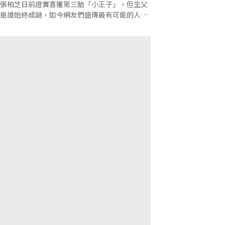
張柏芝日前證實喜獲第三胎「小王子」，但生父
是誰始終成謎，如今網友們盛傳最有可能的人選
是他。