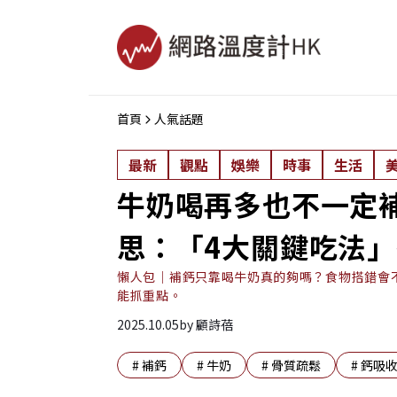
首頁
人氣話題
最新
觀點
娛樂
時事
生活
牛奶喝再多也不一定
思：「4大關鍵吃法
懶人包｜補鈣只靠喝牛奶真的夠嗎？食物搭錯會
能抓重點。
2025.10.05
by
顧詩蓓
#
補鈣
#
牛奶
#
骨質疏鬆
#
鈣吸