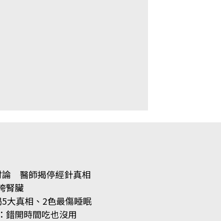
討論 醫師揭停經針真相
垮腎臟
5大真相、2色最傷睡眠
：錯開時間吃也沒用