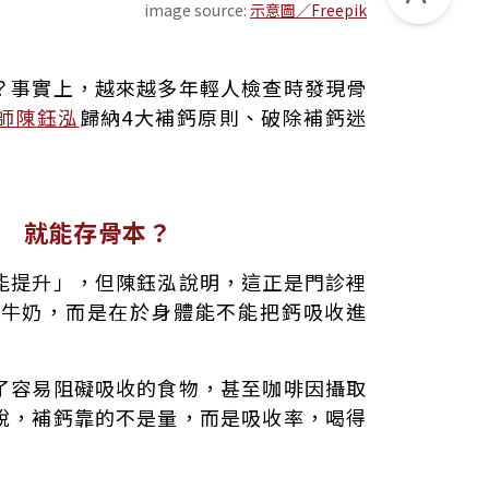
image source:
示意圖／Freepik
本？
？事實上，越來越多年輕人檢查時發現骨
麻更有效
師陳鈺泓
歸納4大補鈣原則、破除補鈣迷
搶走你的鈣
優格才是首選
素D吸收更好
 就能存骨本？
能提升」，但陳鈺泓說明，這正是門診裡
少牛奶，而是在於身體能不能把鈣吸收進
了容易阻礙吸收的食物，甚至咖啡因攝取
說，補鈣靠的不是量，而是吸收率，喝得