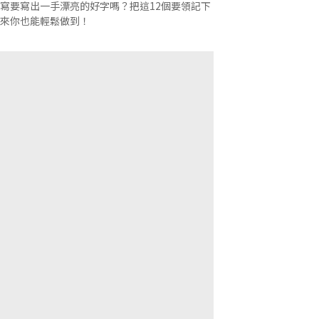
寫要寫出一手漂亮的好字嗎？把這12個要領記下
來你也能輕鬆做到！