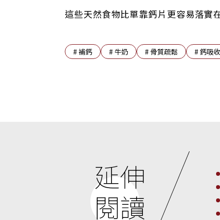
這些天然食物比單靠鈣片更容易落實
#
補鈣
#
牛奶
#
骨質疏鬆
#
鈣吸
延伸
閱讀