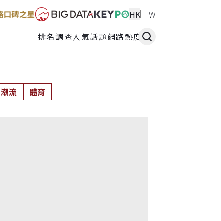
HK
TW
排名調查
人氣話題
網路熱度
潮流
體育