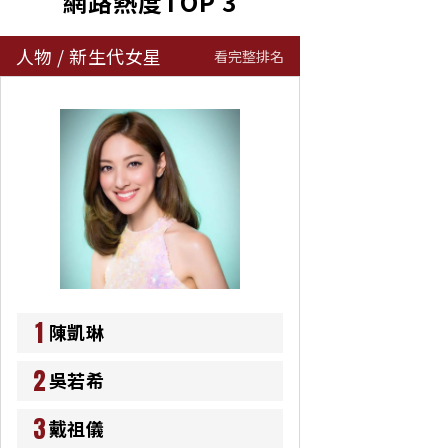
網路熱度TOP 3
人物
/
新生代女星
看完整排名
1
陳凱琳
2
吳若希
3
戴祖儀