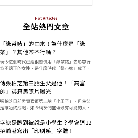
Hot Articles
全站熱門文章
「綠茶婊」的由來！為什麼是「綠
茶」？其他茶不行嗎？
現今這個時代已經很習慣用「綠茶婊」去形容行
為不端正的女性，是什麼時候「綠茶婊」成了罵
人的字彙？這個詞又是怎麼來的呢？
傳張柏芝第三胎生父是他！「高富
帥」英籍男照片曝光
張柏芝日前證實喜獲第三胎「小王子」，但生父
是誰始終成謎，如今網友們盛傳最有可能的人選
是他。
字總是醜到被說是小學生？學會這12
招躺著寫出「印刷系」字體！