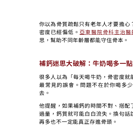
補鈣迷思大破解：牛奶喝多一點 就能存骨
你以為骨質疏鬆只有老年人才要擔心
補鈣關鍵一：牛奶不夠！分散攝取豆漿、芝
密度已經偏低。
亞東醫院骨科主治醫
補鈣關鍵二：小心菠菜、燕麥！這些食物會
思，幫助不同年齡層都能守住骨本。
補鈣關鍵三：咖啡喝太多會流失鈣！牛奶、
補鈣關鍵四：睡前來點黑芝麻、杏仁！搭維生
懶人補鈣食物筆記：日常餐桌就能完成
補鈣迷思大破解：牛奶喝多一點
很多人以為「每天喝牛奶，骨密度就
最常見的誤會。問題不在於你喝多
去。
他提醒，如果補鈣的時間不對、搭配
過量，鈣質就可能白白流失。換句話
再多也不一定能真正存進骨頭。