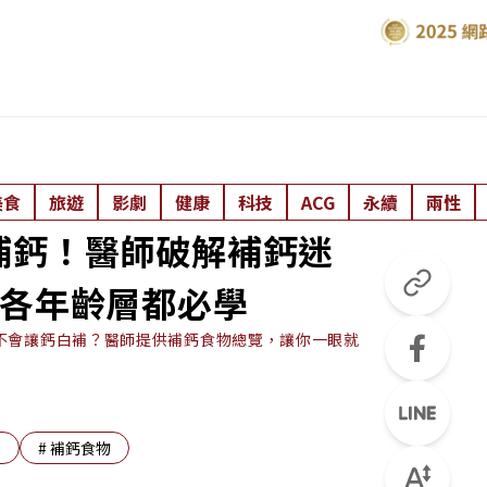
美食
旅遊
影劇
健康
科技
ACG
永續
兩性
補鈣！醫師破解補鈣迷
」各年齡層都必學
不會讓鈣白補？醫師提供補鈣食物總覽，讓你一眼就
收
#
補鈣食物