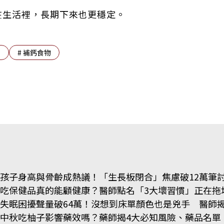
在生活裡，長期下來也更穩定。
收
#
補鈣食物
孩子身高與骨齡成熱議！「生長板閉合」焦慮破12萬筆
吃保健品真的能顧健康？醫師點名「3大壞習慣」正在拖
失眠困擾聲量破64萬！沒想到床單顏色也是兇手 醫師揭
中秋吃柚子影響藥效嗎？藥師揭4大必知風險、藥品名單