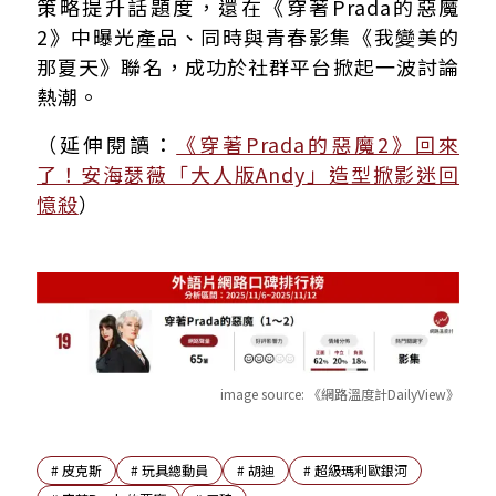
策略提升話題度，還在《穿著Prada的惡魔
2》中曝光產品、同時與青春影集《我變美的
那夏天》聯名，成功於社群平台掀起一波討論
熱潮。
（延伸閱讀：
《穿著Prada的惡魔2》回來
了！安海瑟薇「大人版Andy」造型掀影迷回
憶殺
）
image source:
《網路溫度計DailyView》
#
皮克斯
#
玩具總動員
#
胡迪
#
超級瑪利歐銀河