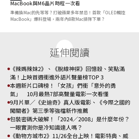
MacBook與M6晶片時程一次看
準備換Mac的先等等？打破蘋果多年禁忌！首款「OLED觸控
MacBook」爆料登場，兩年內8款Mac排隊下單？
延伸閱讀
《辣媽辣妹2》、《脫線神探》回憶殺、笑點滿
滿！上映首週衝進外語片聲量榜TOP 3
本週新片口碑榜！「女孩」們衝「意外的勇
氣」 10月最熱7部高聲量電影一次看懂
9月片單／《史迪奇》真人版電影、《今際之國的
闖關者》第三季等強檔新作推薦
包裝密碼大破解！「2024／2008」是什麼年份？
一眼實測你是冷知識達人嗎？
《動物方城市2》11/26全台上映！電影特典、威