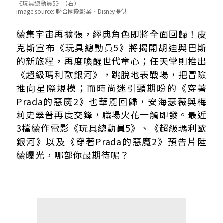
《玩具總動員5》（右）
image source:
聯合國際影業、Disney提供
《玩具總動員》系列電影聲量榜No.7 網友聚焦討論「胡
續集宇宙再擴張，經典角色即將全面回歸！皮
《玩具總動員5》胡迪回來了！預告開箱「平板茱莉亞」
克斯宣布《玩具總動員5》將揭開胡迪與巴斯
《超級瑪利歐》系列聲量榜No.11 預計2026年4月上映
的新旅程，再度喚醒世代童心；任天堂則推出
從蘑菇王國延伸星際冒險！「庫巴二世」密謀解救父親
《超級瑪利歐銀河》，跳脫地表戰場，把冒險
《穿著Prada的惡魔2》來了！預計於2026年5月上映
推向星際規模；而時尚迷引頸期盼的《穿著
《穿著Prada的惡魔2》網友聚焦「影集」原因
Prada的惡魔2》也華麗回歸，安海瑟薇與梅
莉史翠普再度交鋒，職場火花一觸即發。最近
3檔續作電影《玩具總動員5》、《超級瑪利歐
銀河》以及《穿著Prada的惡魔2》預告片陸
續曝光，哪部你最期待呢？