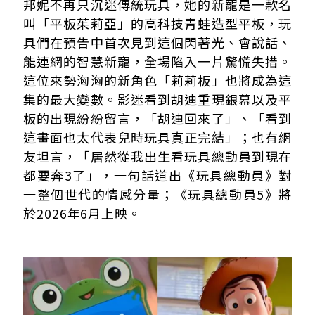
邦妮不再只沉迷傳統玩具，她的新寵是一款名
叫「平板茱莉亞」的高科技青蛙造型平板，玩
具們在預告中首次見到這個閃著光、會說話、
能連網的智慧新寵，全場陷入一片驚慌失措。
這位來勢洶洶的新角色「莉莉板」也將成為這
集的最大變數。影迷看到胡迪重現銀幕以及平
板的出現紛紛留言，「胡迪回來了」、「看到
這畫面也太代表兒時玩具真正完結」；也有網
友坦言，「居然從我出生看玩具總動員到現在
都要奔3了」，一句話道出《玩具總動員》對
一整個世代的情感分量；《玩具總動員5》將
於2026年6月上映。