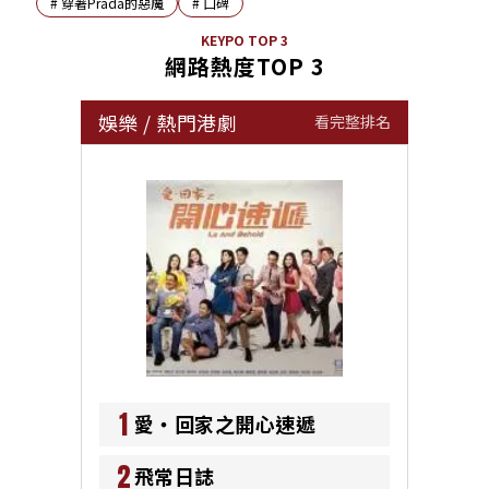
#
穿著Prada的惡魔
#
口碑
KEYPO TOP 3
網路熱度TOP 3
娛樂
/
熱門港劇
看完整排名
1
愛‧回家之開心速遞
2
飛常日誌