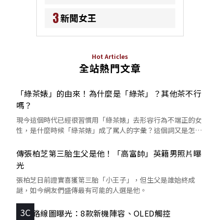
3
新聞女王
Hot Articles
全站熱門文章
「綠茶婊」的由來！為什麼是「綠茶」？其他茶不行
嗎？
現今這個時代已經很習慣用「綠茶婊」去形容行為不端正的女
性，是什麼時候「綠茶婊」成了罵人的字彙？這個詞又是怎麼
來的呢？
傳張柏芝第三胎生父是他！「高富帥」英籍男照片曝
光
張柏芝日前證實喜獲第三胎「小王子」，但生父是誰始終成
謎，如今網友們盛傳最有可能的人選是他。
3C
蘋果路線圖曝光：8款新機陣容、OLED觸控