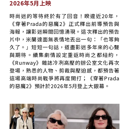
2026年5月上映
時尚迷的等待終於有了回音！睽違近20年，
《穿著Prada的惡魔2》正式釋出前導預告與
海報，讓影迷瞬間回憶湧現。這次釋出的預告
片中，米蘭達面無表情地丟出一句：「也等夠
久了。」短短一句話，道盡影迷多年來的心聲
與期待。續集劇情設定重返時尚之都紐約，
《Runway》雜誌冷冽高壓的辦公室文化再次
登場，熟悉的人物、剪裁與壓迫感，都預告著
這場高端時尚戰爭將再度開打；《穿著Prada
的惡魔2》預計於2026年5月登上大銀幕。