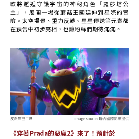
歐將邂逅守護宇宙的神秘角色「羅莎塔公
主」，展開一場從蘑菇王國延伸到星際的冒
險。太空場景、重力反轉、星星傳送等元素都
在預告中初步亮相，也讓粉絲們期待滿滿。
反派庫巴二世
image source:
聯合國際影業提供
《穿著Prada的惡魔2》來了！預計於