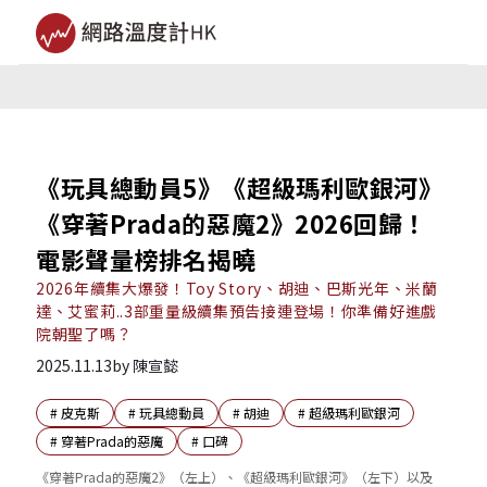
《玩具總動員5》《超級瑪利歐銀河》
《穿著Prada的惡魔2》2026回歸！
電影聲量榜排名揭曉
2026年續集大爆發！Toy Story、胡迪、巴斯光年、米蘭
達、艾蜜莉..3部重量級續集預告接連登場！你準備好進戲
院朝聖了嗎？
2025.11.13
by
陳宣懿
#
皮克斯
#
玩具總動員
#
胡迪
#
超級瑪利歐銀河
#
穿著Prada的惡魔
#
口碑
《穿著Prada的惡魔2》（左上）、《超級瑪利歐銀河》（左下）以及