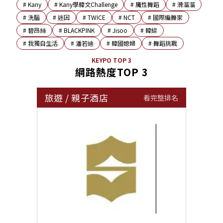
#
Kany
#
Kany學韓文Challenge
#
魔性舞蹈
#
滑溜溜
#
洗腦
#
迷因
#
TWICE
#
NCT
#
國際編舞家
#
碧昂絲
#
BLACKPINK
#
Jisoo
#
韓綜
#
我獨自生活
#
潘若迪
#
韓國媳婦
#
舞蹈挑戰
KEYPO TOP 3
網路熱度TOP 3
旅遊
/
親子酒店
看完整排名