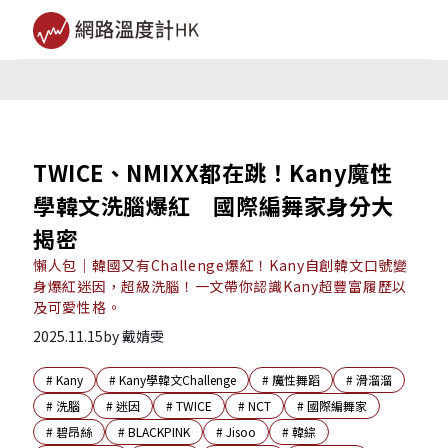
TWICE、NMIXX都在跳！Kany魔性
學韓文洗腦爆紅 國際編舞家身分大
揭密
懶人包｜韓國又有Challenge爆紅！Kany自創韓文口號變
身爆紅迷因，超級洗腦！一文帶你認識Kany超豐富履歷以
及可愛性格。
2025.11.15
by
戴婧雯
#
Kany
#
Kany學韓文Challenge
#
魔性舞蹈
#
滑溜溜
#
洗腦
#
迷因
#
TWICE
#
NCT
#
國際編舞家
#
碧昂絲
#
BLACKPINK
#
Jisoo
#
韓綜