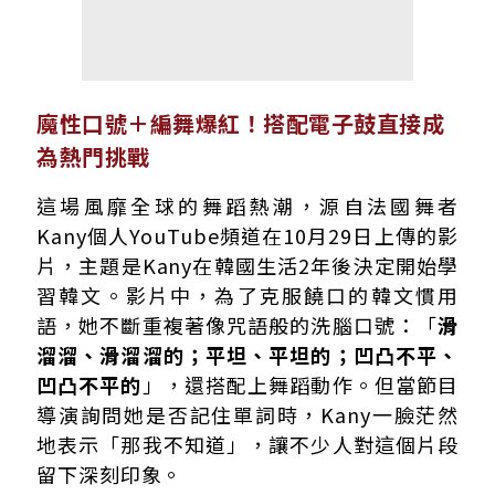
魔性口號＋編舞爆紅！搭配電子鼓直接成
為熱門挑戰
這場風靡全球的舞蹈熱潮，源自法國舞者
Kany個人YouTube頻道在10月29日上傳的影
片，主題是Kany在韓國生活2年後決定開始學
習韓文。影片中，為了克服饒口的韓文慣用
語，她不斷重複著像咒語般的洗腦口號：「
滑
溜溜、滑溜溜的；平坦、平坦的；凹凸不平、
凹凸不平的
」，還搭配上舞蹈動作。但當節目
導演詢問她是否記住單詞時，Kany一臉茫然
地表示「那我不知道」，讓不少人對這個片段
留下深刻印象。