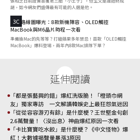
張柏芝日前證實喜獲第三胎「小王子」，但生父是誰始終成
謎，如今網友們盛傳最有可能的人選是他。
3C
蘋果路線圖曝光：8款新機陣容、OLED觸控
MacBook與M6晶片時程一次看
準備換Mac的先等等？打破蘋果多年禁忌！首款「OLED觸控
MacBook」爆料登場，兩年內8款Mac排隊下單？
延伸閱讀
「都是張藝興的錯」爆紅洗版脆！「橙頭巾網
友」獨家專訪 一文解讀韓娛史上最狂怨氣迷因
「從從容容游刃有餘」是什麼梗？王世堅金句創
2.6萬聲量！〈沒出息〉神曲爆紅原因一次看
「卡比寶寶吃水餃」是什麼梗？《中文怪物》爆
紅！大數據揭聲量暴漲3原因