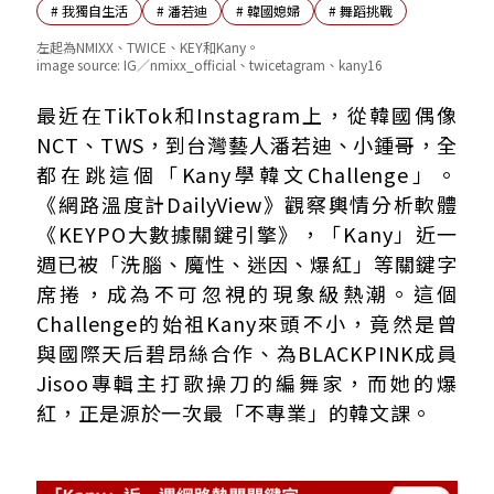
#
我獨自生活
#
潘若迪
#
韓國媳婦
#
舞蹈挑戰
左起為NMIXX、TWICE、KEY和Kany。
image source:
IG／nmixx_official、twicetagram、kany16
魔性口號＋編舞爆紅！搭配電子鼓直接成為熱門挑戰
最近在TikTok和Instagram上，從韓國偶像
Kany是誰？傳奇編舞家與外籍媳婦的雙重魅力
NCT、TWS，到台灣藝人潘若迪、小鍾哥，全
都在跳這個「Kany學韓文Challenge」。
《網路溫度計DailyView》觀察輿情分析軟體
《KEYPO大數據關鍵引擎》，「Kany」近一
週已被「洗腦、魔性、迷因、爆紅」等關鍵字
席捲，成為不可忽視的現象級熱潮。這個
Challenge的始祖Kany來頭不小，竟然是曾
與國際天后碧昂絲合作、為BLACKPINK成員
Jisoo專輯主打歌操刀的編舞家，而她的爆
紅，正是源於一次最「不專業」的韓文課。