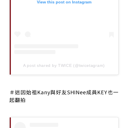
View this post on Instagram
A post shared by TWICE (@twicetagram)
＃迷因始祖Kany與好友SHINee成員KEY也一
起翻拍