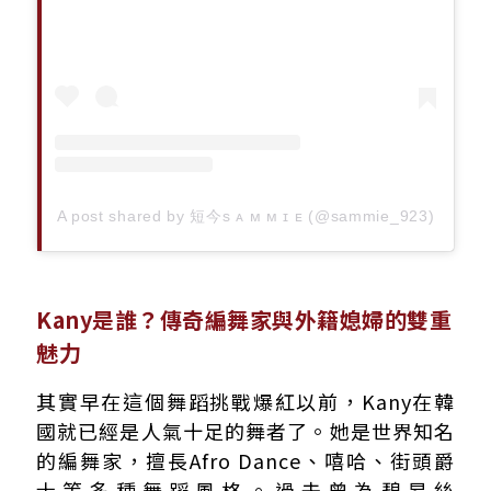
A post shared by 短今s ᴀ ᴍ ᴍ ɪ ᴇ (@sammie_923)
Kany是誰？傳奇編舞家與外籍媳婦的雙重
魅力
其實早在這個舞蹈挑戰爆紅以前，Kany在韓
國就已經是人氣十足的舞者了。她是世界知名
的編舞家，擅長Afro Dance、嘻哈、街頭爵
士等多種舞蹈風格。過去曾為碧昂絲