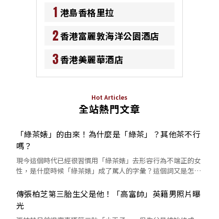
1
港島香格里拉
2
香港富麗敦海洋公園酒店
3
香港美麗華酒店
Hot Articles
全站熱門文章
「綠茶婊」的由來！為什麼是「綠茶」？其他茶不行
嗎？
現今這個時代已經很習慣用「綠茶婊」去形容行為不端正的女
性，是什麼時候「綠茶婊」成了罵人的字彙？這個詞又是怎麼
來的呢？
傳張柏芝第三胎生父是他！「高富帥」英籍男照片曝
光