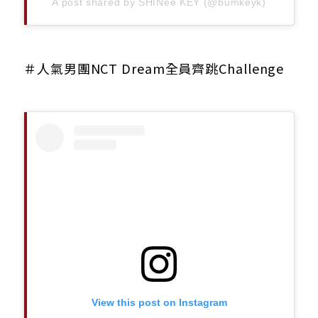
A post shared by SHINee KEY (@bumkeyk)
＃人氣男團NCT Dream全員齊跳Challenge
View this post on Instagram