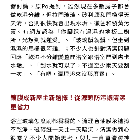
發討論，原Po提到，雖然現在多數房子都會
做乾濕分離，但拉門玻璃、矽利康和門檻得天
天清，否則很快就會出現水垢、黴菌和發黃污
漬。有網友認為「你腳踩在濕濕的地板上廁
所，光想到就難受」、「玻璃髒就髒，但坐到
濕濕的馬桶很阿雜」；不少人也針對清潔問題
回應「乾濕不分離變整間浴室跟浴室門到處卡
水垢」、「刮水就可以了，不過至少兩天要刮
一次」、「有吧，清理起來沒那麼累」。
鍍膜成新屋主新選擇！從源頭防污讓清潔
更省力
浴室玻璃怎麼刷都霧霧的、流理台油膜永遠擦
不乾淨、磁磚縫一天比一天暗沉，清潔做到心
很累？不少人開始思考，與其一直買清潔神