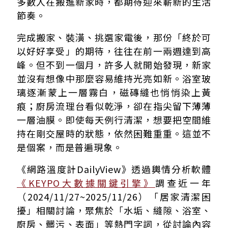
浴室越洗越髒？水垢、黴菌失控！乾濕分離能救嗎？
多數人在搬進新家時，都期待迎來嶄新的生活
鍍膜成新屋主新選擇！從源頭防污讓清潔更省力
節奏。
完成搬家、裝潢、挑選家電後，那份「終於可
以好好享受」的期待，往往在前一兩週達到高
峰。但不到一個月，許多人就開始發現，新家
並沒有想像中那麼容易維持光亮如新。浴室玻
璃逐漸蒙上一層霧白，磁磚縫也悄悄染上黃
痕；廚房流理台看似乾淨，卻在指尖留下薄薄
一層油膜。即使每天例行清潔，想要把空間維
持在剛交屋時的狀態，依然困難重重。這並不
是個案，而是普遍現象。
《網路溫度計DailyView》透過輿情分析軟體
《KEYPO大數據關鍵引擎》
調查近一年
（2024/11/27~2025/11/26）「居家清潔困
擾」相關討論，聚焦於「水垢、縫隙、浴室、
廚房、髒污、表面」等熱門字詞，從討論內容