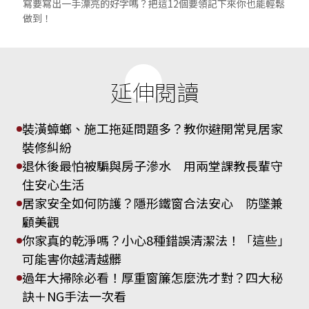
寫要寫出一手漂亮的好字嗎？把這12個要領記下來你也能輕鬆
做到！
延伸閱讀
裝潢蟑螂、施工拖延問題多？教你避開常見居家
裝修糾紛
退休後最怕被騙與房子滲水 用兩堂課教長輩守
住安心生活
居家安全如何防護？隱形鐵窗合法安心 防墜兼
顧美觀
你家真的乾淨嗎？小心8種錯誤清潔法！「這些」
可能害你越清越髒
過年大掃除必看！厚重窗簾怎麼洗才對？四大秘
訣＋NG手法一次看