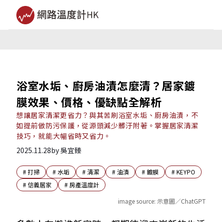
浴室水垢、廚房油漬怎麼清？居家鍍
膜效果、價格、優缺點全解析
想讓居家清潔更省力？與其苦刷浴室水垢、廚房油漬，不
如提前做防污保護，從源頭減少髒汙附著。掌握居家清潔
技巧，就能大幅省時又省力。
2025.11.28
by
吳宜臻
#
打掃
#
水垢
#
清潔
#
油漬
#
鍍膜
#
KEYPO
#
信義居家
#
房產溫度計
image source:
示意圖／ChatGPT