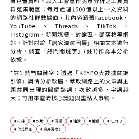
有巨量資料，以人工智慧作語意分析之工具資
料蒐集範圍：每月處理1500億以上中文資料
的網路社群數據庫，其內容涵蓋Facebook、
YouTube、Threads、TikTok、
Instagram、新聞媒體、討論區、部落格等網
站，針對討論『居家清潔困擾』相關文本進行
分析，調查「熱門關鍵字」(註1)作為本分析
依據。
*註1 熱門關鍵字：透過『KEYPO大數據關鍵
引擎』輿情分析軟體，萃取網路上的文章與主
題共同出現的關鍵熱詞；次數越多，字詞越
大；可用來釐清核心議題與重點人事物。
#
打掃
#
水垢
#
清潔
#
油漬
#
鍍膜
#
KEYPO
#
信義居家
#
房產溫度計