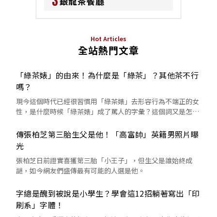
3
銀龍茶餐廳
Hot Articles
全站熱門文章
「綠茶婊」的由來！為什麼是「綠茶」？其他茶不行
嗎？
現今這個時代已經很習慣用「綠茶婊」去形容行為不端正的女
性，是什麼時候「綠茶婊」成了罵人的字彙？這個詞又是怎麼
來的呢？
傳張柏芝第三胎生父是他！「高富帥」英籍男照片曝
光
張柏芝日前證實喜獲第三胎「小王子」，但生父是誰始終成
謎，如今網友們盛傳最有可能的人選是他。
字總是醜到被說是小學生？學會這12招躺著寫出「印
刷系」字體！