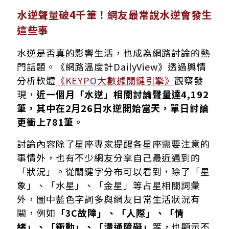
水逆聲量破4千筆！網友最常說水逆會發生
這些事
水逆是否真的影響生活，也成為網路討論的熱
門話題。《網路溫度計DailyView》透過輿情
分析軟體
《KEYPO大數據關鍵引擎》
觀察發
現，
近一個月「水逆」相關討論聲量達4,192
筆，其中在2月26日水逆開始當天，單日討論
更衝上781筆。
討論內容除了星座專家提醒各星座需要注意的
事情外，也有不少網友分享自己最近遇到的
「狀況」。從關鍵字分布可以看到，除了「星
象」、「水星」、「金星」等占星相關詞彙
外，圖中藍色字詞多與網友日常生活狀況有
關，例如
「3C故障」、「人際」、「情
緒」、「衝動」、「溝通障礙」
等，也顯示不