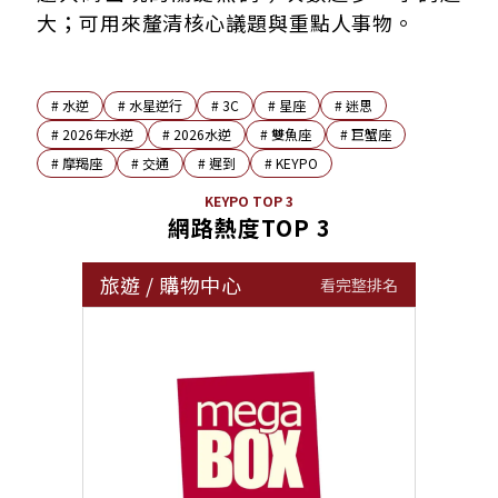
大；可用來釐清核心議題與重點人事物。
#
水逆
#
水星逆行
#
3C
#
星座
#
迷思
#
2026年水逆
#
2026水逆
#
雙魚座
#
巨蟹座
#
摩羯座
#
交通
#
遲到
#
KEYPO
KEYPO TOP 3
網路熱度TOP 3
旅遊
/
購物中心
看完整排名