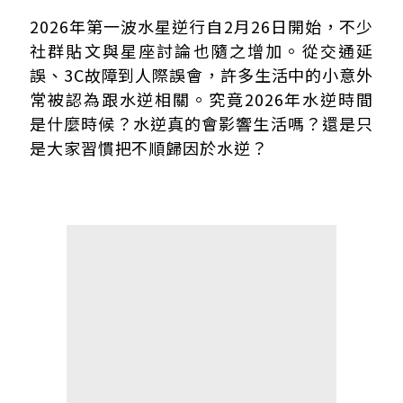
2026水逆時間表
2026年第一波水星逆行自2月26日開始，不少
水逆是什麼？為何每次都引發討論
社群貼文與星座討論也隨之增加。從交通延
水逆結束是不是就沒事了？
誤、3C故障到人際誤會，許多生活中的小意外
水逆真的有這麼可怕嗎？常見迷思一次看
常被認為跟水逆相關。究竟2026年水逆時間
水逆聲量破4千筆！網友最常說水逆會發生這些事
是什麼時候？水逆真的會影響生活嗎？還是只
水逆怎麼辦？安定心神的方式
是大家習慣把不順歸因於水逆？