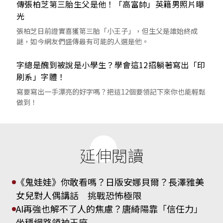
傳張柏芝第三胎生父是他！「高富帥」英籍男照片曝
光
張柏芝日前證實喜獲第三胎「小王子」，但生父是誰始終成
謎，如今網友們盛傳最有可能的人選是他。
字總是醜到被說是小學生？學會這12招躺著寫出「印
刷系」字體！
寫要寫出一手漂亮的好字嗎？把這12個要領記下來你也能輕鬆
做到！
延伸閱讀
《鬼娃娃》你敢看嗎？日版安娜貝爾？長澤雅美
女兒對人偶講話 挑戰恐怖極限
AI再強也解不了人的焦慮？唐綺陽靠「信任力」
坐穩網路領袖王座