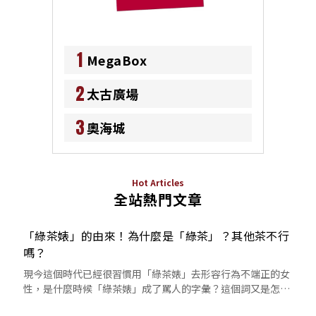
1
MegaBox
2
太古廣場
3
奧海城
Hot Articles
全站熱門文章
「綠茶婊」的由來！為什麼是「綠茶」？其他茶不行
嗎？
現今這個時代已經很習慣用「綠茶婊」去形容行為不端正的女
性，是什麼時候「綠茶婊」成了罵人的字彙？這個詞又是怎麼
來的呢？