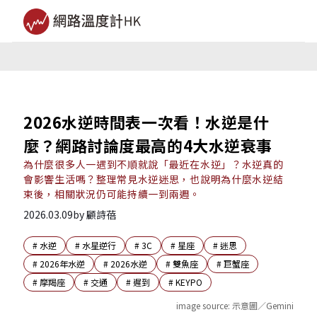
2026水逆時間表一次看！水逆是什
麼？網路討論度最高的4大水逆衰事
為什麼很多人一遇到不順就說「最近在水逆」？水逆真的
會影響生活嗎？整理常見水逆迷思，也說明為什麼水逆結
束後，相關狀況仍可能持續一到兩週。
2026.03.09
by
顧詩蓓
#
水逆
#
水星逆行
#
3C
#
星座
#
迷思
#
2026年水逆
#
2026水逆
#
雙魚座
#
巨蟹座
#
摩羯座
#
交通
#
遲到
#
KEYPO
image source:
示意圖／Gemini