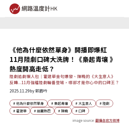
《他為什麼依然單身》開播即爆紅
11月陸劇口碑大洗牌！《梟起青壤 》
熱度開高走低？
陸劇追劇懶人包｜霍建華金句爆發、陳曉的《大生意人》
反轉...11月強檔陸劇輪番登場，哪部才是你心中的口碑王？
2025.11.29
by
郭眉吟
#
他為什麼依然單身
#
梟起青壤
#
大生意人
#
陸劇
#
霍建華
#
迪麗熱巴
#
陳曉
#
口碑
image source:
翻攝各官方微博