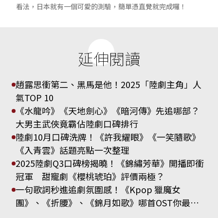
看法，日本就有一個可愛的測驗，簡單憑直覺就完成囉！
延伸閱讀
趙露思衝第二、黑馬是他！2025「陸劇主角」人
氣TOP 10
《水龍吟》《天地劍心》《暗河傳》先追哪部？
大男主武俠竟霸佔陸劇口碑排行
陸劇10月口碑洗牌！《許我耀眼》《一笑隨歌》
《入青雲》話題亮點一次整理
2025陸劇Q3口碑榜揭曉！《錦繡芳華》開播即衝
冠軍 甜寵劇《櫻桃琥珀》評價兩極？
一句歌詞秒進追劇氛圍感！《Kpop 獵魔女
團》、《折腰》、《錦月如歌》哪首OST你最
愛？