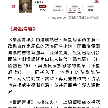
image source:
《網路溫度計DailyView》
《梟起青壤》
《梟起青壤》由迪麗熱巴、陳星旭領銜主演，
改編自作家尾魚的恐怖同名小說，開播後便因
濃厚的志怪氛圍與「雙強主角」設定迅速引發
關注。劇情講述南山獵人後代「聶九羅」（迪
麗熱巴 飾），與背負家族恩怨的炎拓（陳星
旭 飾），一同捲入了「地梟」的陰謀陷阱
中，兩人從對立、試探，再到並肩作戰，情感
也在相處中逐漸升溫，並共同攜手守護人類世
界。
《梟起青壤》未播先火，一上線便穩坐收視冠