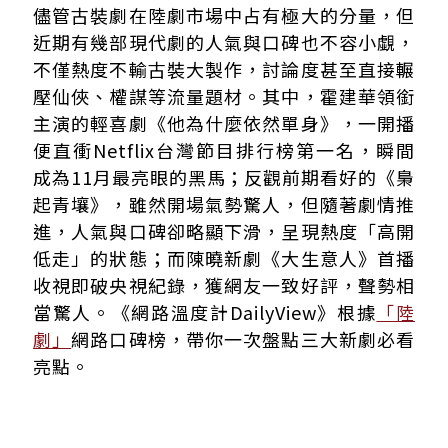
《他為什麼依然單身》
儘管古裝劇在陸劇市場中占有極大的分量，但
《大生意人》
近期有幾部現代劇的人氣與口碑也不容小覷，
《梟起青壤》
不僅熱度不輸古裝大製作，討論度甚至直接輾
壓仙俠、權謀等流量題材。其中，霍建華領銜
主演的輕喜劇《他為什麼依然單身》，一開播
便直衝Netflix台灣節目排行榜第一名，瞬間
成為11月最亮眼的黑馬；反觀前期看好的《梟
起青壤》，雖然開場氣勢驚人，但隨著劇情推
進，人氣與口碑卻略顯下滑，呈現熱度「高開
低走」的狀態；而陳曉新劇《大生意人》首播
收視即破央視紀錄，獲網友一致好評，聲勢相
當驚人。《網路溫度計DailyView》根據
「陸
劇」
網路口碑榜，帶你一次盤點三大新劇必看
亮點。