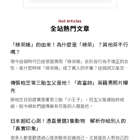
Hot Articles
全站熱門文章
「綠茶婊」的由來！為什麼是「綠茶」？其他茶不行
嗎？
現今這個時代已經很習慣用「綠茶婊」去形容行為不端正的女
性，是什麼時候「綠茶婊」成了罵人的字彙？這個詞又是怎麼
來的呢？
傳張柏芝第三胎生父是他！「高富帥」英籍男照片曝
光
張柏芝日前證實喜獲第三胎「小王子」，但生父是誰始終成
謎，如今網友們盛傳最有可能的人選是他。
日本超紅心測！憑直覺選3隻動物 解析你給別人的
「真實印象」
很多人都喜歡透過心理測驗來認識自己，尤其是別人對自己的