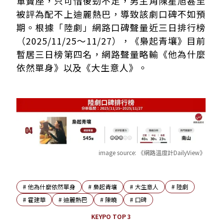
軍寶座，只可惜後勁不足，男主角陳星旭甚至
被評為配不上迪麗熱巴，導致該劇口碑不如預
期。根據「陸劇」網路口碑聲量近三日排行榜
（2025/11/25～11/27），《梟起青壤》目前
暫居三日榜第四名，網路聲量略輸《他為什麼
依然單身》以及《大生意人》。
image source:
《網路溫度計DailyView》
#
他為什麼依然單身
#
梟起青壤
#
大生意人
#
陸劇
#
霍建華
#
迪麗熱巴
#
陳曉
#
口碑
KEYPO TOP 3