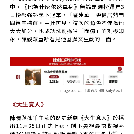
中，《他為什麼依然單身》無論是週榜還是3
日榜都強勢奪下冠軍，「霍建華」更穩居熱門
關鍵字榜首。由此可見，這次的角色不僅為他
大大加分，也成功洗刷過往「面癱」的刻板印
象，讓觀眾重新看見他幽默又生動的一面。
image source:
《網路溫度計DailyView》
《大生意人》
陳曉與孫千主演的歷史新劇《大生意人》於播
出11月25日正式上線，創下央視最快收視率
破3%紀錄。該劇改編自趙之羽的同名小說，