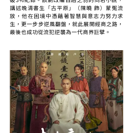
講述晚清書生「古平原」（陳曉 飾）蒙冤流
放，他在困境中憑藉著智慧與意志力努力求
生，更一步步逆風翻盤，就此展開經商之路，
最後也成功從流犯逆襲為一代商界巨擘。