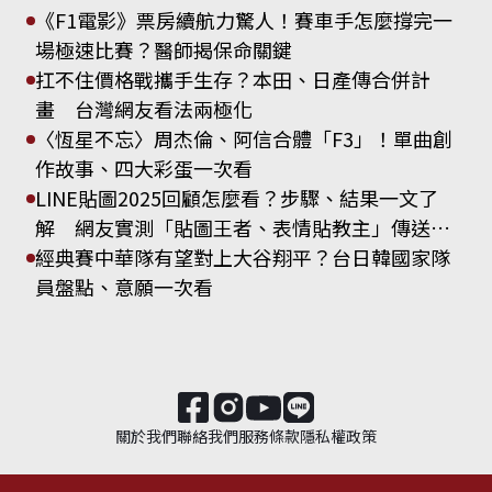
《F1電影》票房續航力驚人！賽車手怎麼撐完一
場極速比賽？醫師揭保命關鍵
扛不住價格戰攜手生存？本田、日產傳合併計
畫 台灣網友看法兩極化
〈恆星不忘〉周杰倫、阿信合體「F3」！單曲創
作故事、四大彩蛋一次看
LINE貼圖2025回顧怎麼看？步驟、結果一文了
解 網友實測「貼圖王者、表情貼教主」傳送次
數揭曉
經典賽中華隊有望對上大谷翔平？台日韓國家隊
員盤點、意願一次看
關於我們
聯絡我們
服務條款
隱私權政策