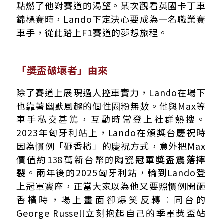
點燃了他對賽道的渴望。某次觀看英國卡丁車
錦標賽時，Lando下定決心要成為一名職業賽
車手，從此踏上F1賽道的夢想旅程。
「獎盃破壞者」由來
除了賽道上展現過人控車實力，Lando在場下
也靠著幽默風趣的個性圈粉無數。他與Max等
車手私交甚篤，互動時常登上社群熱搜。
2023年匈牙利站上，Lando在頒獎台慶祝時
因為慣例「砸香檳」的慶祝方式，意外把Max
價值約138萬新台幣的陶瓷
冠軍獎盃震落摔
裂
。兩年後的2025匈牙利站，輪到Lando登
上冠軍寶座，正當大家以為他又要照慣例開砸
香檳時，場上畫面卻爆笑反轉：同台的
George Russell立刻抱起自己的季軍獎盃站