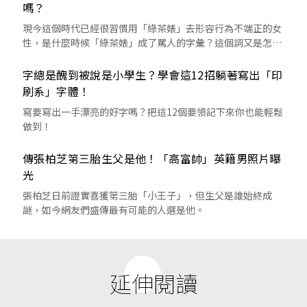
嗎？
現今這個時代已經很習慣用「綠茶婊」去形容行為不端正的女
性，是什麼時候「綠茶婊」成了罵人的字彙？這個詞又是怎麼
來的呢？
字總是醜到被說是小學生？學會這12招躺著寫出「印
刷系」字體！
寫要寫出一手漂亮的好字嗎？把這12個要領記下來你也能輕鬆
做到！
傳張柏芝第三胎生父是他！「高富帥」英籍男照片曝
光
張柏芝日前證實喜獲第三胎「小王子」，但生父是誰始終成
謎，如今網友們盛傳最有可能的人選是他。
延伸閱讀