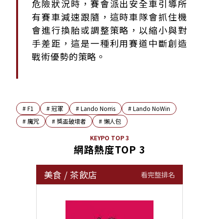
危險狀況時，賽會派出安全車引導所
有賽車減速跟隨，這時車隊會抓住機
會進行換胎或調整策略，以縮小與對
手差距，這是一種利用賽道中斷創造
戰術優勢的策略。
#
F1
#
冠軍
#
Lando Norris
#
Lando NoWin
#
魔咒
#
獎盃破壞者
#
懶人包
KEYPO TOP 3
網路熱度TOP 3
美食
/
茶飲店
看完整排名