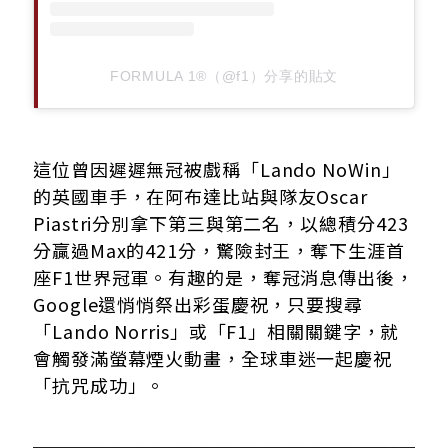
FORMULA 1®（@f1）分享的貼文
這位曾因遲遲無冠被戲稱「Lando NoWin」
的英國車手，在阿布達比站與隊友Oscar
Piastri分別拿下第三與第二名，以總積分423
分贏過Max的421分，驚險封王，奪下生涯首
座F1世界冠軍。有趣的是，奪冠消息傳出後，
Google還悄悄祭出彩蛋慶祝，只要搜尋
「Lando Norris」或「F1」相關關鍵字，就
會觸發滿螢幕煙火動畫，全球車迷一起慶祝
「抗咒成功」。