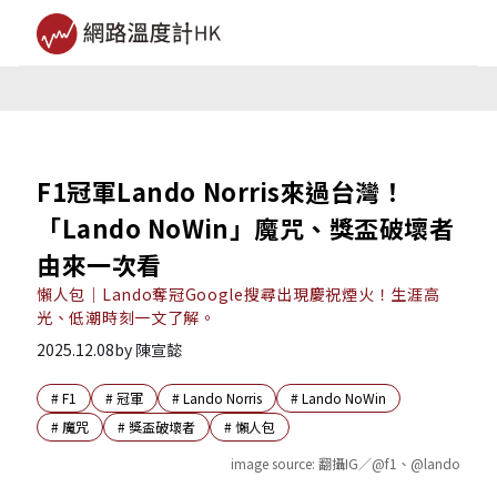
F1冠軍Lando Norris來過台灣！
「Lando NoWin」魔咒、獎盃破壞者
由來一次看
懶人包｜Lando奪冠Google搜尋出現慶祝煙火！生涯高
光、低潮時刻一文了解。
2025.12.08
by
陳宣懿
#
F1
#
冠軍
#
Lando Norris
#
Lando NoWin
#
魔咒
#
獎盃破壞者
#
懶人包
image source:
翻攝IG／@f1、@lando