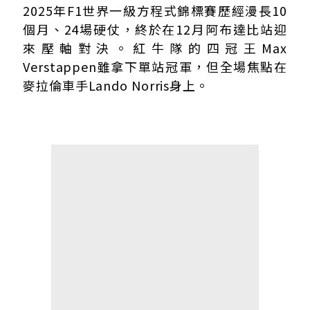
Lando低調快閃台灣！粉絲笑稱：一定會（開）上國道中山
2025年F1世界一級方程式錦標賽歷經漫長10
Lando Norris是誰？
個月、24場硬仗，終於在12月阿布達比站迎
「獎盃破壞者」由來
來壓軸對決。紅牛隊的四冠王Max
遺憾瞬間：2021俄羅斯站「錯失首冠」
Verstappen雖拿下單站冠軍，但全場焦點在
魔咒破除：2024邁阿密站「奪下首冠」
麥拉倫車手Lando Norris身上。