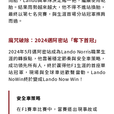
雨胎，Lando與車隊決定賭一把，繼續使用乾
胎。結果雨勢越來越大，他不得不進站換胎，
最終以第七名完賽，與生涯首場分站冠軍擦肩
而過。
魔咒破除：2024邁阿密站「奪下首冠」
2024年5月邁阿密站成為Lando Norris職業生
涯的轉捩點，他靠著穩定節奏與安全車策略，
成功領先所有人，終於贏得他F1生涯的首座單
站冠軍，現場與全球車迷歡聲雷動。Lando
NoWin終於變成Lando Now Win！
安全車策略
在F1賽車比賽中，當賽道出現事故或