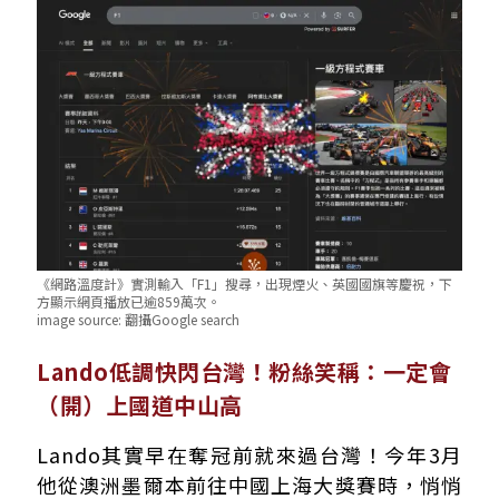
《網路溫度計》實測輸入「F1」搜尋，出現煙火、英國國旗等慶祝，下
方顯示網頁播放已逾859萬次。
image source:
翻攝Google search
Lando低調快閃台灣！粉絲笑稱：一定會
（開）上國道中山高
Lando其實早在奪冠前就來過台灣！今年3月
他從澳洲墨爾本前往中國上海大獎賽時，悄悄