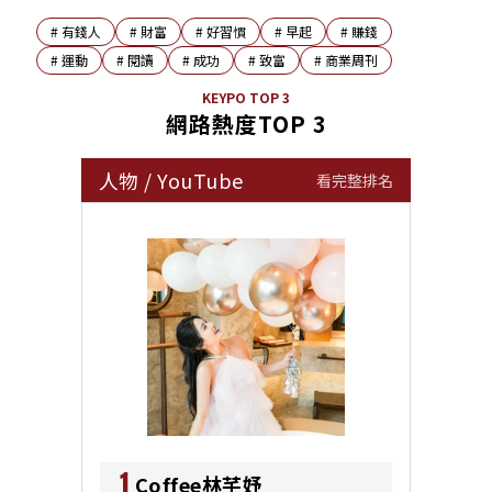
#
有錢人
#
財富
#
好習慣
#
早起
#
賺錢
#
運動
#
閱讀
#
成功
#
致富
#
商業周刊
KEYPO TOP 3
網路熱度TOP 3
人物
/
YouTube
看完整排名
1
Coffee林芊妤