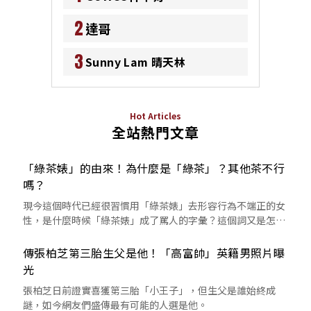
2
達哥
3
Sunny Lam 晴天林
Hot Articles
全站熱門文章
「綠茶婊」的由來！為什麼是「綠茶」？其他茶不行
嗎？
現今這個時代已經很習慣用「綠茶婊」去形容行為不端正的女
性，是什麼時候「綠茶婊」成了罵人的字彙？這個詞又是怎麼
來的呢？
傳張柏芝第三胎生父是他！「高富帥」英籍男照片曝
光
張柏芝日前證實喜獲第三胎「小王子」，但生父是誰始終成
謎，如今網友們盛傳最有可能的人選是他。