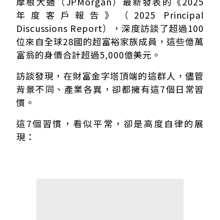
1、早起
摩根大通（JPMorgan）最新發表的《2025
2、持之以恆
年度客戶報告》（2025 Principal
3、運動
Discussions Report），深度訪談了超過100
4、大量閱讀
位來自全球28國的超富裕家族成員，這些億萬
5、優先處理重要事項
富翁的身價合計超過5,000億美元。
6、設定具體可行的目標
7、深度思考
訪談發現，在財富金字塔頂端的這群人，儘管
背景不同、產業各異，卻都擁有這7個日常習
慣。
這7個習慣，看似平常，卻是高度自律的展
現：