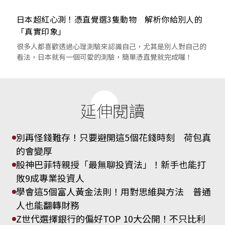
日本超紅心測！憑直覺選3隻動物 解析你給別人的
「真實印象」
很多人都喜歡透過心理測驗來認識自己，尤其是別人對自己的
看法，日本就有一個可愛的測驗，簡單憑直覺就完成囉！
延伸閱讀
別再怪錢難存！只要避開這5個花錢時刻 荷包真
的會變厚
股神巴菲特親授「最無聊投資法」！新手也能打
敗9成專業投資人
學會這5個富人黃金法則！用對思維與方法 普通
人也能翻轉財務
Z世代選擇銀行的偏好TOP 10大公開！不只比利