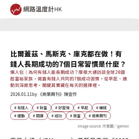
比爾蓋茲、馬斯克、庫克都在做！有
錢人長期成功的7個日常習慣是什麼？
懶人包｜為何有錢人能長期成功？摩根大通訪談全球28國
超富裕家族，揭露有錢人共同的7個成功習慣。從早起、運
動到深度思考，關鍵其實藏在每天的選擇裡。
2026.01.11
by
《商業周刊》陳宜伶
#
有錢人
#
財富
#
好習慣
#
早起
#
賺錢
#
運動
#
閱讀
#
成功
#
致富
#
商業周刊
image source:
示意圖／gemini