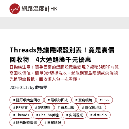
Threads熱議隱眼殼別丟！竟是高價
回收物 4大通路換千元優惠
日拋族注意！隨手丟棄的塑膠殼竟能變現？揭秘5號PP材質
高回收價值，簡單3步驟撕洗收，就能到寶島眼鏡或尖端視
光換現金折抵，回收懶人包一次看懂。
2026.01.12
by
戴婧雯
#
隱形眼鏡盒回收
#
隱眼殼回收
#
寶島眼鏡
#
ESG
#
PP材質
#
5號塑膠
#
資源回收
#
環保換現金
#
Threads
#
ChaCha美瞳
#
尖端視光
#
ei studio
#
隱形眼鏡優惠
#
日拋隱眼