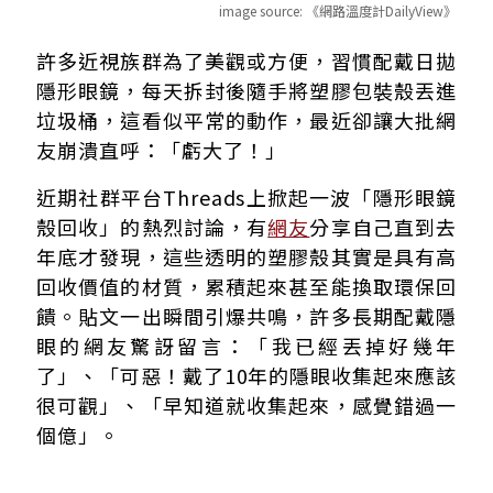
image source:
《網路溫度計DailyView》
為什麼隱眼盒這麼值錢？認識「5號 PP」材質的秘密
許多近視族群為了美觀或方便，習慣配戴日拋
隱形眼鏡盒怎麼回收？「撕、洗、收」3步驟教學
隱形眼鏡，每天拆封後隨手將塑膠包裝殼丟進
寶島眼鏡、ChaCha美瞳都能換！盤點4大隱眼殼回收優惠
垃圾桶，這看似平常的動作，最近卻讓大批網
友崩潰直呼：「虧大了！」
近期社群平台Threads上掀起一波「隱形眼鏡
殼回收」的熱烈討論，有
網友
分享自己直到去
年底才發現，這些透明的塑膠殼其實是具有高
回收價值的材質，累積起來甚至能換取環保回
饋。貼文一出瞬間引爆共鳴，許多長期配戴隱
眼的網友驚訝留言：「我已經丟掉好幾年
了」、「可惡！戴了10年的隱眼收集起來應該
很可觀」、「早知道就收集起來，感覺錯過一
個億」。