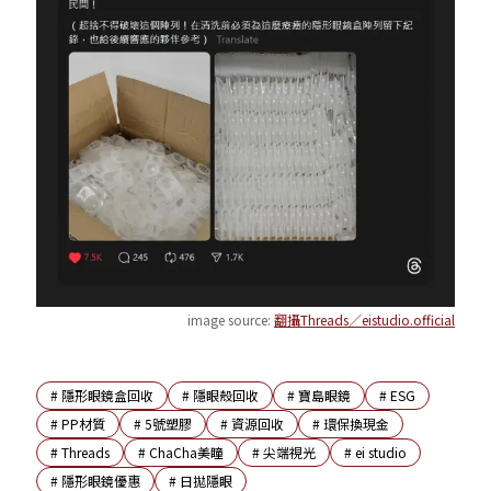
image source:
翻攝Threads／eistudio.official
#
隱形眼鏡盒回收
#
隱眼殼回收
#
寶島眼鏡
#
ESG
#
PP材質
#
5號塑膠
#
資源回收
#
環保換現金
#
Threads
#
ChaCha美瞳
#
尖端視光
#
ei studio
#
隱形眼鏡優惠
#
日拋隱眼