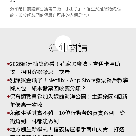
張柏芝日前證實喜獲第三胎「小王子」，但生父是誰始終成
謎，如今網友們盛傳最有可能的人選是他。
延伸閱讀
2026尾牙抽獎必看！花家黑魔法、吉伊卡哇助
攻 招財穿搭禁忌一次看
別讓獎金飛了！Netflix、App Store發票歸戶教學
懶人包 紙本發票回收要分類？
保育類豬鼻龜加入遠雄海洋公園！主題樂園4個新
年優惠一次收
永續生活其實不難！10位行動者的真實案例 從
街角到山林都能做到
地方創生新模式！信義房屋攜手南山人壽 打造