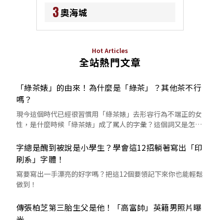
3
奧海城
Hot Articles
全站熱門文章
「綠茶婊」的由來！為什麼是「綠茶」？其他茶不行
嗎？
現今這個時代已經很習慣用「綠茶婊」去形容行為不端正的女
性，是什麼時候「綠茶婊」成了罵人的字彙？這個詞又是怎麼
來的呢？
字總是醜到被說是小學生？學會這12招躺著寫出「印
刷系」字體！
寫要寫出一手漂亮的好字嗎？把這12個要領記下來你也能輕鬆
做到！
傳張柏芝第三胎生父是他！「高富帥」英籍男照片曝
光