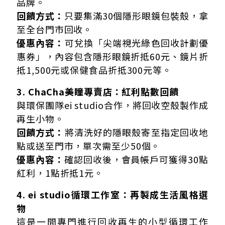
品牌。
回饋方式：
只要集滿30個隱形眼鏡包裝殼，拿
至全台門市回收。
優惠內容：
可兌換「尖端視光綠色回收計劃優
惠券」，內容包含隱形眼鏡折抵60元、鏡片折
抵1,500元或保健食品折抵300元等。
3. ChaCha美瞳專賣店：紅利點數回饋
與環保團隊ei studio合作，將回收空殼製作成
再生小物。
回饋方式：
將清洗好的隱眼殼寄至指定回收地
點或送至門市，單次需至少50個。
優惠內容：
確認回收後，會員帳戶可獲得30點
紅利，1點折抵1元。
4. ei studio循環工作室：再製成生活風格選
物
這是一間專門進行回收再生的小型循環工作