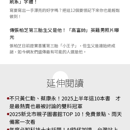
刷系」字體！
寫要寫出一手漂亮的好字嗎？把這12個要領記下來你也能輕鬆
做到！
傳張柏芝第三胎生父是他！「高富帥」英籍男照片曝
光
張柏芝日前證實喜獲第三胎「小王子」，但生父是誰始終成
謎，如今網友們盛傳最有可能的人選是他。
延伸閱讀
不只黃仁勳、蔡康永！2025上半年這10本書 才
是最熱賣也最被討論的雙料冠軍
2025新北市親子圖書館TOP 10！免費景點、雨天
備案一次看
年度必知科技十大話題！AI時代加速 台灣站上