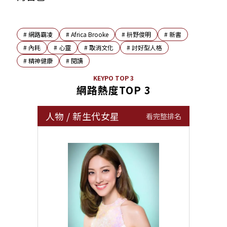
#
網路霸凌
#
Africa Brooke
#
枡野俊明
#
新書
#
內耗
#
心靈
#
取消文化
#
討好型人格
#
精神健康
#
閱讀
KEYPO TOP 3
網路熱度TOP 3
人物
/
新生代女星
看完整排名