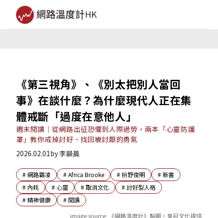
《第三視角》、《別太把別人當回
事》在談什麼？為什麼現代人正在集
體戒斷「過度在意他人」
週末閱讀｜從網路出征恐懼到人際過勞，兩本「心靈防護
罩」教你戒掉討好、找回被討厭的勇氣
2026.02.01
by
李韻晨
#
網路霸凌
#
Africa Brooke
#
枡野俊明
#
新書
#
內耗
#
心靈
#
取消文化
#
討好型人格
#
精神健康
#
閱讀
image source:
《網路溫度計》製圖，皇冠文化提供