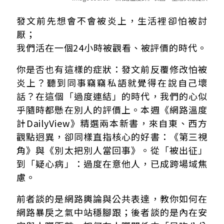
「過度在意他人」的兩種典型場域
發文前先想會不會被炎上，生活裡卻怕被討
30秒速讀：這兩本書能幫你解決什麼問題？
厭；
網友常見疑問FAQ
我們活在一個24小時被觀看、被評價的時代。
書籍資訊
你是否也有這樣的症狀：發文前反覆修改怕被
炎上？聽到同事竊竊私語就覺得在說自己壞
話？在這個「過度連結」的時代，我們的心似
乎隨時都懸在別人的評價上。本週《網路溫度
計DailyView》精選兩本新書，來自東、西方
觀點迥異，卻同樣直指核心的好書：《第三視
角》與《別太把別人當回事》。從「被出征」
到「疑心病」：過度在意他人，已成跨場域焦
慮。
前者談的是網路輿論與公共表達，教你如何在
網路暴戾之氣中站穩腳跟；後者談的是內在安