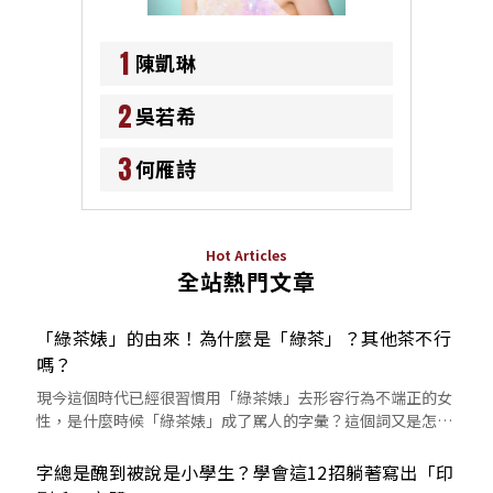
1
陳凱琳
2
吳若希
3
何雁詩
Hot Articles
全站熱門文章
「綠茶婊」的由來！為什麼是「綠茶」？其他茶不行
嗎？
現今這個時代已經很習慣用「綠茶婊」去形容行為不端正的女
性，是什麼時候「綠茶婊」成了罵人的字彙？這個詞又是怎麼
來的呢？
字總是醜到被說是小學生？學會這12招躺著寫出「印