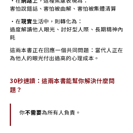
・在
網路
上，這種焦慮表現為：
害怕說錯話、害怕被曲解、害怕被集體清算
・在
現實
生活中，則轉化為：
過度解讀他人眼光、討好型人際、長期精神內
耗
這兩本書正在回應一個共同問題：當代人正在
為他人的眼光付出過高的心理成本。
30秒速讀：這兩本書能幫你解決什麼問
題？
你
不需要
為所有人負責。