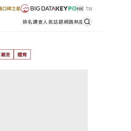
HK
TW
排名調查
人氣話題
網路熱度
潮流
體育