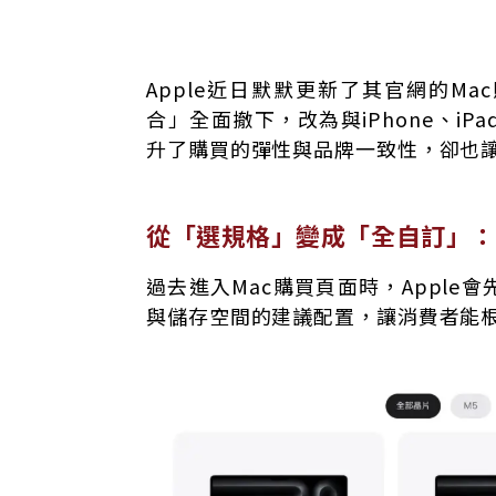
從「選規格」變成「全自訂」：購買流程大
Apple近日默默更新了其官網的M
消費者比價難度提高、購買門檻也上升
合」全面撤下，改為與iPhone、i
是否與新機上市有關？市場猜測為M5 Mac鋪
升了購買的彈性與品牌一致性，卻也
建議購買前先確認需求、善用截圖工具
從「選規格」變成「全自訂」：
過去進入Mac購買頁面時，Appl
與儲存空間的建議配置，讓消費者能