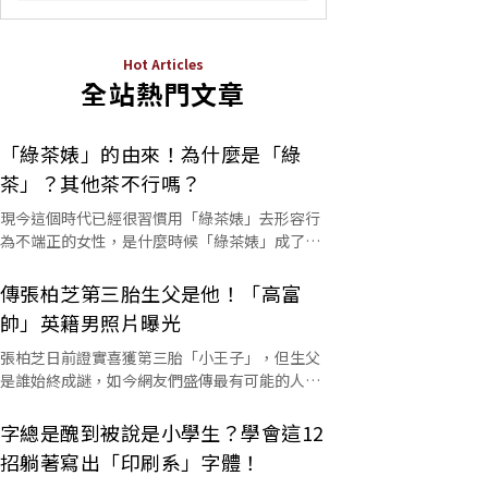
Hot Articles
全站熱門文章
「綠茶婊」的由來！為什麼是「綠
茶」？其他茶不行嗎？
現今這個時代已經很習慣用「綠茶婊」去形容行
為不端正的女性，是什麼時候「綠茶婊」成了罵
人的字彙？這個詞又是怎麼來的呢？
傳張柏芝第三胎生父是他！「高富
帥」英籍男照片曝光
張柏芝日前證實喜獲第三胎「小王子」，但生父
是誰始終成謎，如今網友們盛傳最有可能的人選
是他。
字總是醜到被說是小學生？學會這12
招躺著寫出「印刷系」字體！