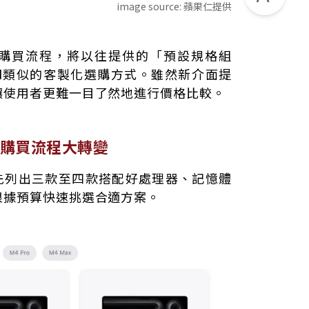
image source:
蘋果仁提供
轉變
ac購買流程，將以往提供的「預設規格組
Pad類似的客製化選購方式。雖然新介面提
路
讓使用者更難一目了然地進行價格比較。
購買流程大轉變
e會先列出三款至四款搭配好處理器、記憶體
根據預算快速挑選合適方案。