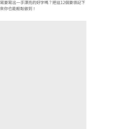
寫要寫出一手漂亮的好字嗎？把這12個要領記下
來你也能輕鬆做到！