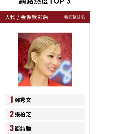
網路熱度TOP 3
人物
/
金像獎影后
看完整排名
1
鄭秀文
2
張柏芝
3
衛詩雅