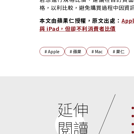
格，以利比較，避免購買過程中因資
本文由蘋果仁授權，原文出處：
App
與 iPad，但卻不利消費者比價
#
Apple
#
蘋果
#
Mac
#
果仁
延伸
閱讀