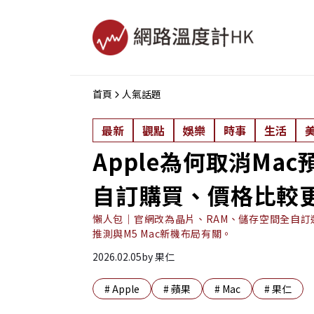
首頁
人氣話題
最新
觀點
娛樂
時事
生活
Apple為何取消Ma
自訂購買、價格比較
懶人包｜官網改為晶片、RAM、儲存空間全自
推測與M5 Mac新機布局有關。
2026.02.05
by
果仁
#
Apple
#
蘋果
#
Mac
#
果仁