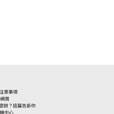
 大注意事項
官網買
項怎麼辦？這篇告訴你
應鏈中心