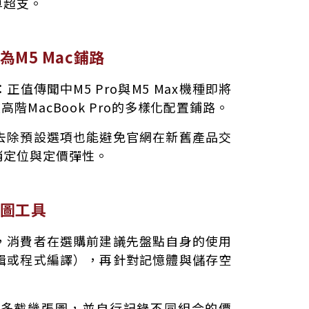
算超支。
M5 Mac鋪路
值傳聞中M5 Pro與M5 Max機種即將
高階MacBook Pro的多樣化配置鋪路。
去除預設選項也能避免官網在新舊產品交
銷定位與定價彈性。
圖工具
，消費者在選購前建議先盤點自身的使用
輯或程式編譯），再針對記憶體與儲存空
面多截幾張圖，並自行記錄不同組合的價