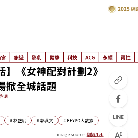
美食
旅遊
影劇
健康
科技
ACG
永續
兩性
港熱話】《女神配對計劃2》
場掀全城話題
熱潮
#
林盛斌
#
郭珮文
#
KEYPO大數據
image source:
翻攝/tvb