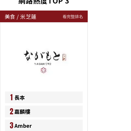
網路熱度TOP 3
美食
/
米芝蓮
看完整排名
1
長本
2
嘉麟樓
3
Amber