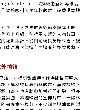
le's Inferno、《換乘戀愛》等作品
製作規格吸引大量年輕觀眾，讓香港本地
於抓住了港人熟悉的娛樂節奏與本土語
在內容上升級，包括更立體的人物故事、
度的配對設計。從目前網民反應來看，觀
節目能否再次製造全民追看的娛樂現象。
意外搶鏡
「林盛斌」同樣引發熱議。作為節目靈魂人
風格，成為連接嘉賓與觀眾的重要橋樑。
輕鬆自然，也有助參加者打開心房；但亦
戀愛氛圍。本週釋出的宣傳片中，一段林
到的畫面意外爆紅，不少網民迅速截圖製