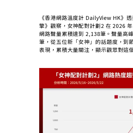
一、節目未播先熱 五位新女神人氣排名成焦
《香港網路溫度計 DailyView H
二、真戀愛還是真人秀 觀眾期待與質疑並存
擎》觀察，女神配對計劃2 在 2026 年 5 
三、港式戀綜迎來新考驗 第二季能否突破第
網路聲量累積達到 2,138筆。聲量高
四、林盛斌再任媒人 木板彈起意外搶鏡
筆，從五位新「女神」的話題度，到
【編輯後記】
表現，累積大量關注，顯示觀眾對這個