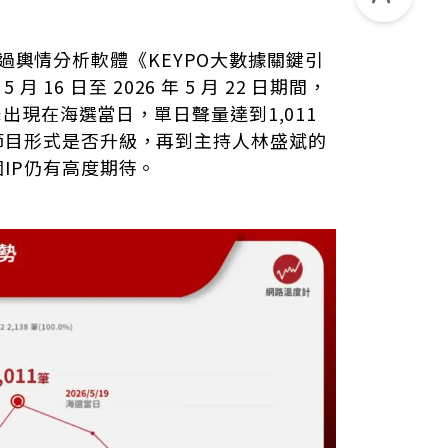
點
K》透過輿情分析軟體《KEYPO大數據關鍵引
月 16 日至 2026 年 5 月 22 日期間，
一季
峰出現在海選當日，單日聲量達到1,011
節目形式是否升級，再到主持人林盛斌的
IP仍有高度期待。