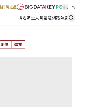
HK
TW
排名調查
人氣話題
網路熱度
潮流
體育