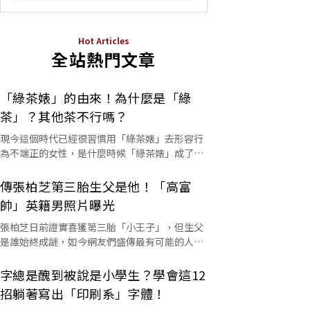
Hot Articles
全站熱門文章
「綠茶婊」的由來！為什麼是「綠
茶」？其他茶不行嗎？
現今這個時代已經很習慣用「綠茶婊」去形容行
為不端正的女性，是什麼時候「綠茶婊」成了罵
人的字彙？這個詞又是怎麼來的呢？
傳張柏芝第三胎生父是他！「高富
帥」英籍男照片曝光
張柏芝日前證實喜獲第三胎「小王子」，但生父
是誰始終成謎，如今網友們盛傳最有可能的人選
是他。
字總是醜到被說是小學生？學會這12
招躺著寫出「印刷系」字體！