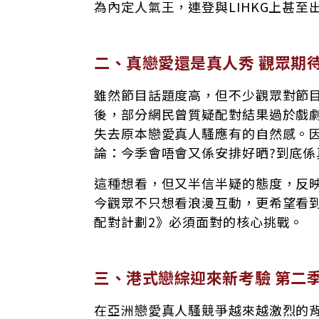
為內定人氣王，連登與LIHKG上甚
二、真戀愛還是真人秀 觀眾期
雖然節目話題度高，但不少觀眾對節
後，部分網民曾質疑配對結果過於戲
失去原本戀愛真人騷應有的自然感。
論：今季會唔會又係安排好晒?到底係
這種想看，但又半信半疑的態度，反
今觀眾不只想看浪漫互動，更希望看
配對計劃2》必須面對的核心挑戰。
三、港式戀綜迎來新考驗 第二
在亞洲戀愛真人騷競爭越來越激烈的