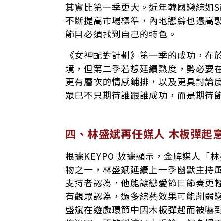
其實比第一季更大。近年韓國戀綜如Sing
不斷提高市場標準，內地戀綜也憑高
節目必須找到自己的特色。
《女神配對計劃》第一季的成功，在
境，但第二季若想延續熱度，勢必要
更有層次的情感鋪排，以及更具討論
眾已不只期待誰跟誰成功，而是期待
四、林盛斌再任媒人 木板彈起
根據KEYPO 數據顯示，金牌媒人
物之一，林盛斌延續上一季幽默主持
支持者認為，他能讓戀愛節目節奏更
有觀眾認為，過多綜藝效果可能削弱
盛斌在遊戲環節中因木板彈起而被嚇