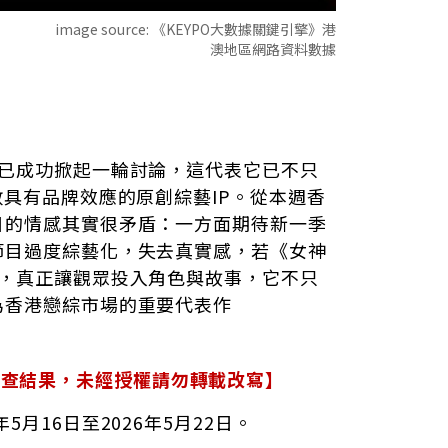
image source:
《KEYPO大數據關鍵引擎》港
澳地區網路資料數據
卻已成功掀起一輪討論，這代表它已不只
數具有品牌效應的原創綜藝IP。從本週香
目的情感其實很矛盾：一方面期待新一季
節目過度綜藝化，失去真實感，若《女神
時，真正讓觀眾投入角色與故事，它不只
為香港戀綜市場的重要代表作
調查結果，未經授權請勿轉載改寫】
6年5月16日至2026年5月22日
。