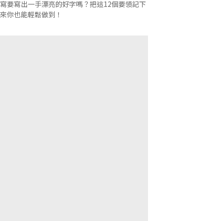
寫要寫出一手漂亮的好字嗎？把這12個要領記下
來你也能輕鬆做到！