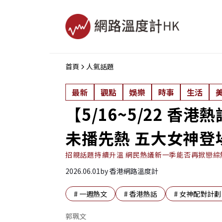
首頁
人氣話題
最新
觀點
娛樂
時事
生活
【5/16~5/22 香
未播先熱 五大女神登
招親話題持續升溫 網民熱議新一季能否再掀戀綜
2026.06.01
by
香港網路溫度計
#
一週熱文
#
香港熱話
#
女神配對計劃
郭珮文