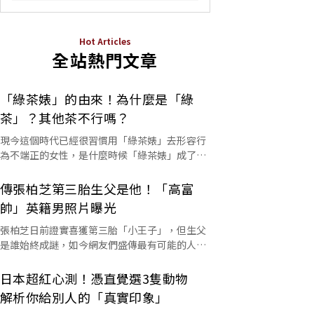
Hot Articles
全站熱門文章
「綠茶婊」的由來！為什麼是「綠
茶」？其他茶不行嗎？
現今這個時代已經很習慣用「綠茶婊」去形容行
為不端正的女性，是什麼時候「綠茶婊」成了罵
人的字彙？這個詞又是怎麼來的呢？
傳張柏芝第三胎生父是他！「高富
帥」英籍男照片曝光
張柏芝日前證實喜獲第三胎「小王子」，但生父
是誰始終成謎，如今網友們盛傳最有可能的人選
是他。
日本超紅心測！憑直覺選3隻動物
解析你給別人的「真實印象」