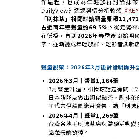
作過程，也成為年輕族群討論抹茶
DailyView》透過輿情分析軟體
《KE
「刷抹茶」相關討論聲量累積11,471
占近兩年總聲量約69.5％
。從走勢來
在低檔，直到
2026年春季
後開始明
字，逐漸變成年輕族群、短影音與新
聲量觀察：2026年3月後討論明顯升
2026年3月｜聲量1,164筆
3月聲量升溫，和棒球話題有關，2
日本隊隊友做出類似點茶、刷抹茶
平代言伊藤園綠茶廣告，讓「刷抹
2026年4月｜聲量1,269筆
台灣各地手刷抹茶店與體驗活動變
話題持續發酵。