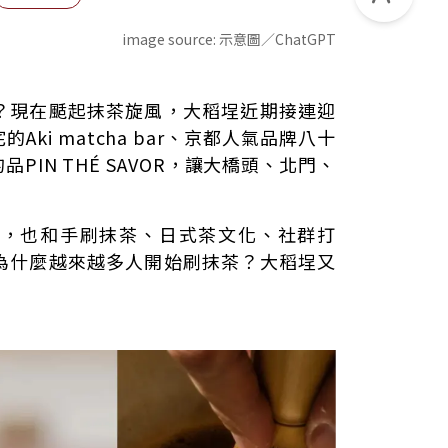
image source:
示意圖／ChatGPT
店打卡帶動討論
？現在颳起抹茶旋風，大稻埕近期接連迎
化
ki matcha bar、京都人氣品牌八十
店推薦
IN THÉ SAVOR，讓大橋頭、北門、
風格
多，也和手刷抹茶、日式茶文化、社群打
為什麼越來越多人開始刷抹茶？大稻埕又