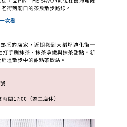
品PIN THÉ SAVOR則位在霞海城隍
、老街到廟口的茶飲散步路線。
一次看
北抹茶控熟悉的店家，近期搬到大稻埕迪化街一
主打手刷抹茶、抹茶拿鐵與抹茶甜點。新
大稻埕散步中的甜點茶飲站。
0號
）
點餐時間17:00（週二店休）