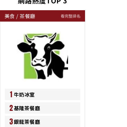
網路熱度TOP 3
美食
/
茶餐廳
看完整排名
1
牛奶冰室
2
基隆茶餐廳
3
銀龍茶餐廳