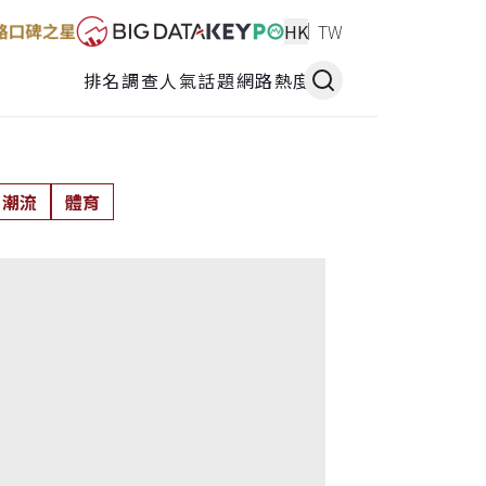
HK
TW
排名調查
人氣話題
網路熱度
潮流
體育