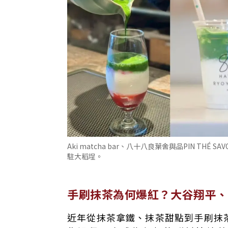
Aki matcha bar、八十八良葉舍與品PIN THÉ SA
駐大稻埕。
手刷抹茶為何爆紅？大谷翔平、
近年從抹茶拿鐵、抹茶甜點到手刷抹