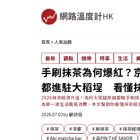
首頁
人氣話題
最新
觀點
娛樂
時事
生活
手刷抹茶為何爆紅？
都進駐大稻埕 看懂
2026抹茶經濟升溫！為何大家越來越愛喝手刷抹
為新一波生活風格消費，本文幫助你看懂抹茶經
2026.07.02
by
顧詩蓓
#
抹茶
#
京都
#
刷抹茶
#
抹茶經
#
Aki matcha bar
#
品PIN THÉ SAVOR