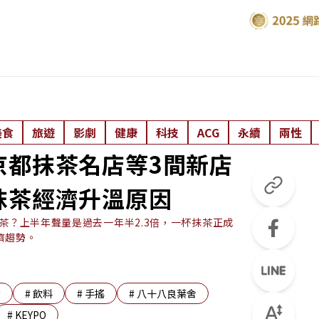
美食
旅遊
影劇
健康
科技
ACG
永續
兩性
京都抹茶名店等3間新店
抹茶經濟升溫原因
茶？上半年聲量是過去一年半2.3倍，一杯抹茶正成
濟趨勢。
濟
#
飲料
#
手搖
#
八十八良葉舍
#
KEYPO