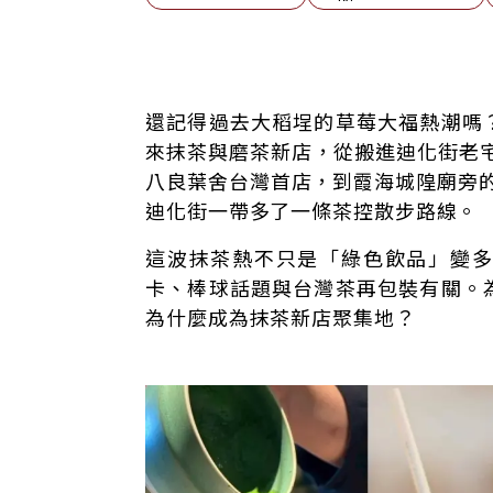
手刷抹茶為何爆紅？大谷翔平、短影音與新
還記得過去大稻埕的草莓大福熱潮嗎
抹茶為什麼要用刷的？源自粉末茶與點茶文
來抹茶與磨茶新店，從搬進迪化街老宅的A
大稻埕抹茶店為何越開越多？大稻埕抹茶新
八良葉舍台灣首店，到霞海城隍廟旁的品P
抹茶經濟不只喝飲料 賣的是儀式感與生活
迪化街一帶多了一條茶控散步路線。
FAQ｜刷抹茶常見問題
這波抹茶熱不只是「綠色飲品」變
卡、棒球話題與台灣茶再包裝有關。
為什麼成為抹茶新店聚集地？