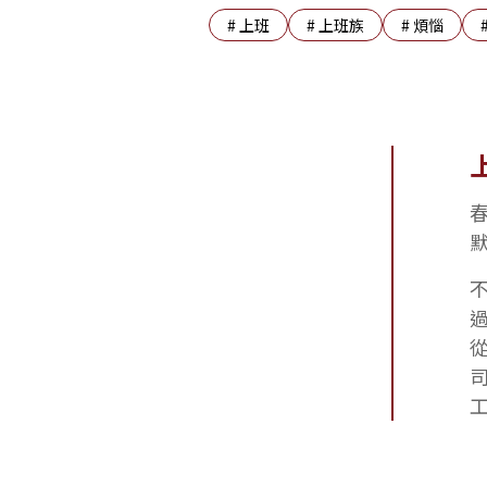
#
上班
#
上班族
#
煩惱