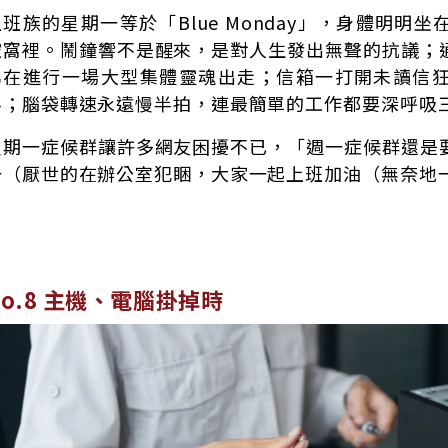
上班族的星期一等於「Blue Monday」，身體明明
被窩裡。鬧鐘響不是醒來，是對人生發出無聲的抗議；
彿在進行一場大型集體靈魂出走；信箱一打開未讀信
半；腦袋轉速永遠慢半拍，連最簡單的工作都要深呼吸
星期一症候群讓許多網友困擾不已，「週一症候群還是
一（厭世的在辦公室犯睏，大家一起上班加油（無奈地
No.8 主機、電腦掛掉時