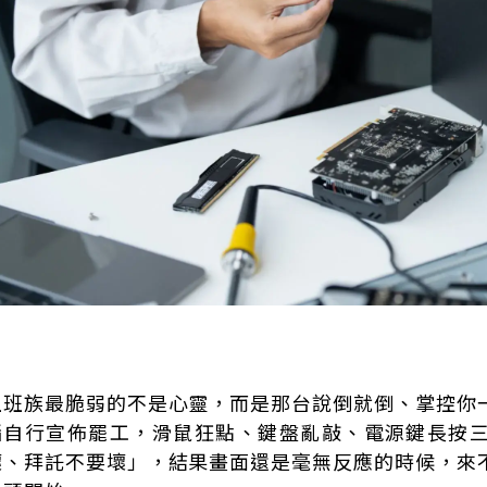
上班族最脆弱的不是心靈，而是那台說倒就倒、掌控你
腦自行宣佈罷工，滑鼠狂點、鍵盤亂敲、電源鍵長按
壞、拜託不要壞」，結果畫面還是毫無反應的時候，來