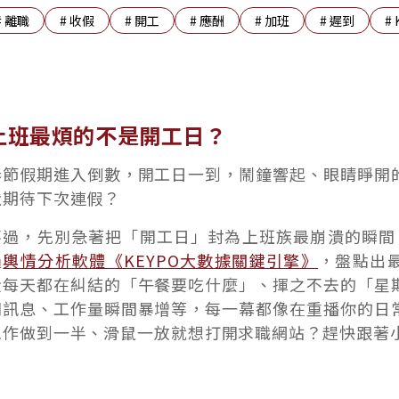
#
離職
#
收假
#
開工
#
應酬
#
加班
#
遲到
#
上班最煩的不是開工日？
春節假期進入倒數，開工日一到，鬧鐘響起、眼睛睜開
默期待下次連假？
不過，先別急著把「開工日」封為上班族最崩潰的瞬間。《網
過
輿情分析軟體《KEYPO大數據關鍵引擎》
，盤點出
從每天都在糾結的「午餐要吃什麼」、揮之不去的「星
司訊息、工作量瞬間暴增等，每一幕都像在重播你的日
工作做到一半、滑鼠一放就想打開求職網站？趕快跟著