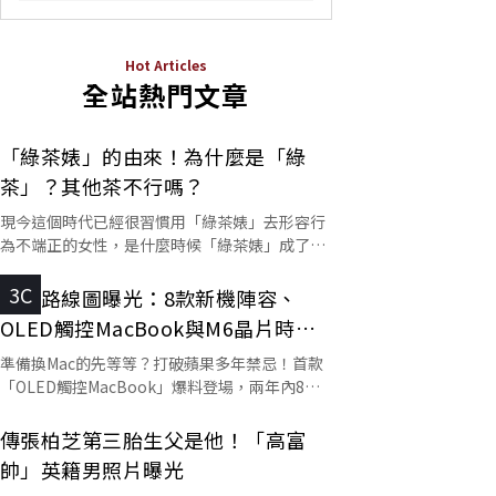
Hot Articles
全站熱門文章
「綠茶婊」的由來！為什麼是「綠
茶」？其他茶不行嗎？
現今這個時代已經很習慣用「綠茶婊」去形容行
為不端正的女性，是什麼時候「綠茶婊」成了罵
人的字彙？這個詞又是怎麼來的呢？
3C
蘋果路線圖曝光：8款新機陣容、
OLED觸控MacBook與M6晶片時程
一次看
準備換Mac的先等等？打破蘋果多年禁忌！首款
「OLED觸控MacBook」爆料登場，兩年內8款
Mac排隊下單？
傳張柏芝第三胎生父是他！「高富
帥」英籍男照片曝光