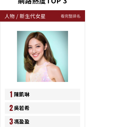
網路熱度TOP 3
人物
/
新生代女星
看完整排名
1
陳凱琳
2
吳若希
3
馮盈盈