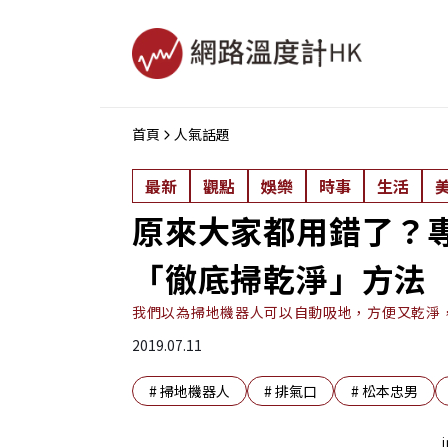
首頁
人氣話題
最新
觀點
娛樂
時事
生活
原來大家都用錯了？
「徹底掃乾淨」方法
我們以為掃地機器人可以自動吸地，方便又乾淨，
2019.07.11
#
掃地機器人
#
排氣口
#
松本忠男