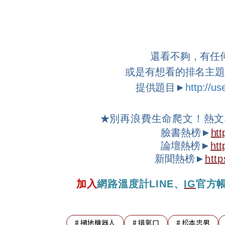
還看不夠，有任
或是有想看的排名主
提供題目►
http://u
★
別再浪費生命爬文！熱文
臉書熱榜►
htt
論壇
熱榜►
htt
新聞熱榜►
http
加入
網路溫度計
LINE
、
IG
官方
#
掃地機器人
#
排氣口
#
松本忠男