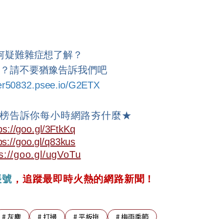
何疑難雜症想了解？
題？請不要猶豫告訴我們吧
ser50832.psee.io/G2ETX
榜告訴你每小時網路夯什麼
★
ps://goo.gl/3FtkKq
ps://goo.gl/q83kus
s://goo.gl/ugVoTu
帳號
，追蹤最即時火熱的網路新聞！
#
灰塵
#
打掃
#
平板拖
#
梅雨季節