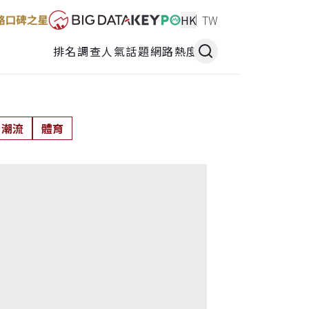
HK
TW
排名調查
人氣話題
網路熱度
潮流
體育