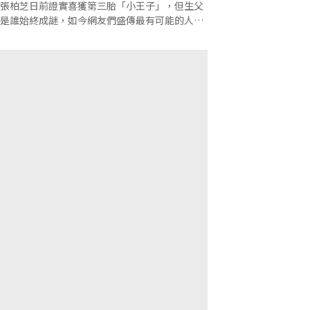
張柏芝日前證實喜獲第三胎「小王子」，但生父
是誰始終成謎，如今網友們盛傳最有可能的人選
是他。