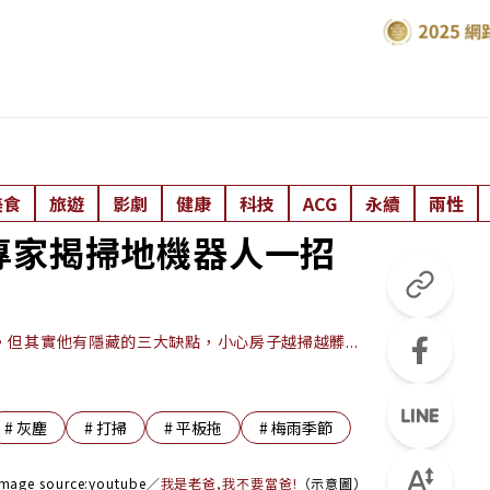
美食
旅遊
影劇
健康
科技
ACG
永續
兩性
專家揭掃地機器人一招
但其實他有隱藏的三大缺點，小心房子越掃越髒...
#
灰塵
#
打掃
#
平板拖
#
梅雨季節
image sourc
e:youtube／
我是老爸,我不要當爸!
（示意圖）