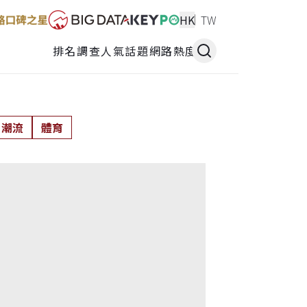
HK
TW
排名調查
人氣話題
網路熱度
潮流
體育