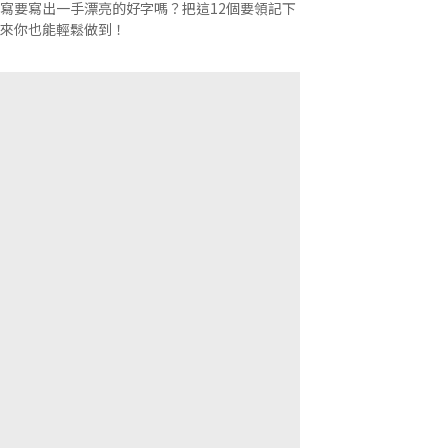
寫要寫出一手漂亮的好字嗎？把這12個要領記下
來你也能輕鬆做到！