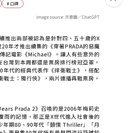
#
口碑
image source:
示意圖／ChatGPT
連續推出兩部被認為是針對四、五十歲的X
20年才推出續集的《穿著PRADA的惡魔
記電影《Michael》。讓人有些意外的
區分
在台灣到本周都還是票房排行榜冠亞軍，
80年代的經典代表作《捍衛戰士》，搭配
」
捍衛戰士：獨行俠》，兩片連播再戰票房，
實感」成為奢侈品
體儀式場所」
像中更廣
ears Prada 2》召喚的是2006年梅莉史
覆雨的記憶，那正是X世代進入社會後的
年期80、90年代「顫慄 Thriller」「月
un》更是集80年代所有最熱門流行符號於