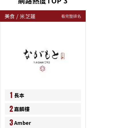
網路熱度TOP 3
美食
/
米芝蓮
看完整排名
1
長本
2
嘉麟樓
3
Amber