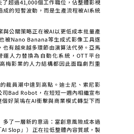
了超過41,000個工作職位，佔整體影視
造成的短暫波動，而是生產流程被AI系統
案與公關策略正在被AI以更低成本批量產
Nano Banana等生成式影像工具逐
，也有越來越多環節由演算法代勞。亞馬
營運人力替換為自動化系統，OTT平台
tch與米高梅影業的人力結構都因此面臨劇烈重
集的裁員潮中達到高點。迪士尼、索尼影
司Bad Robot，在短短一週內相繼宣布
是整個好萊塢在AI衝擊與商業模式轉型下而
」多了一層新的意涵：當創意風險成本過
AI Slop」）正在拉低整體內容質感，製