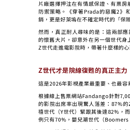
片廠選擇押注在有情感保證、有票房
防禦策略。《穿著Prada的惡魔2
銷，更是好萊塢在不確定時代的「保
然而，真正耐人尋味的是：這兩部應
的懷舊大片，卻意外在另一個世代身
Z世代走進電影院時，帶著什麼樣的心
Z世代才是院線復甦的真正主力
這是2026年影視產業最重要、也最
根據線上售票網站Fandango針對7
的影院出席率出現驚人落差：87%
禧世代（Y世代）緊跟其後達82%，
例只有70%，嬰兒潮世代（Boomer