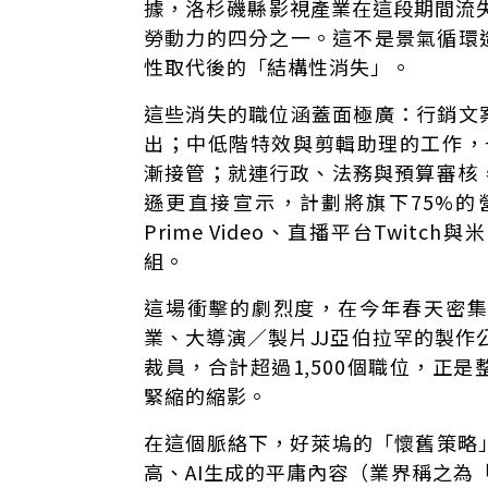
據，洛杉磯縣影視產業在這段期間流失
勞動力的四分之一。這不是景氣循環
性取代後的「結構性消失」。
這些消失的職位涵蓋面極廣：行銷文
出；中低階特效與剪輯助理的工作，也被
漸接管；就連行政、法務與預算審核
遜更直接宣示，計劃將旗下75%的
Prime Video、直播平台Twi
組。
這場衝擊的劇烈度，在今年春天密
業、大導演／製片JJ亞伯拉罕的製作公
裁員，合計超過1,500個職位，正
緊縮的縮影。
在這個脈絡下，好萊塢的「懷舊策略
高、AI生成的平庸內容（業界稱之為「