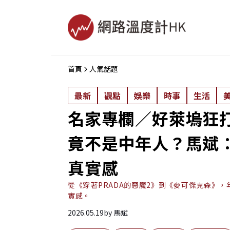
首頁
人氣話題
最新
觀點
娛樂
時事
生活
名家專欄／好萊塢狂
竟不是中年人？馬斌：
真實感
從《穿著PRADA的惡魔2》到《麥可傑克森》
實感。
2026.05.19
by
馬斌