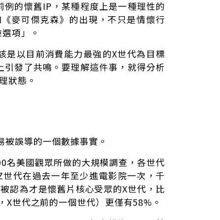
前例的懷舊IP，某種程度上是一種理性的
》和《麥可傑克森》的出現，不只是情懷行
險選項」。
該是以目前消費能力最強的X世代為目標
上引發了共鳴。要理解這件事，就得分析
理狀態。
容易被誤導的一個數據事實。
,000名美國觀眾所做的大規模調查，各世代
的Z世代在過去一年至少進電影院一次，千
而被認為才是懷舊片核心受眾的X世代，比
s，X世代之前的一個世代）更僅有58%。