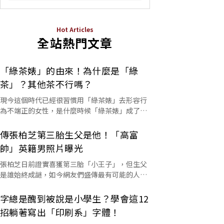
Hot Articles
全站熱門文章
「綠茶婊」的由來！為什麼是「綠
茶」？其他茶不行嗎？
現今這個時代已經很習慣用「綠茶婊」去形容行
為不端正的女性，是什麼時候「綠茶婊」成了罵
人的字彙？這個詞又是怎麼來的呢？
傳張柏芝第三胎生父是他！「高富
帥」英籍男照片曝光
張柏芝日前證實喜獲第三胎「小王子」，但生父
是誰始終成謎，如今網友們盛傳最有可能的人選
是他。
字總是醜到被說是小學生？學會這12
招躺著寫出「印刷系」字體！