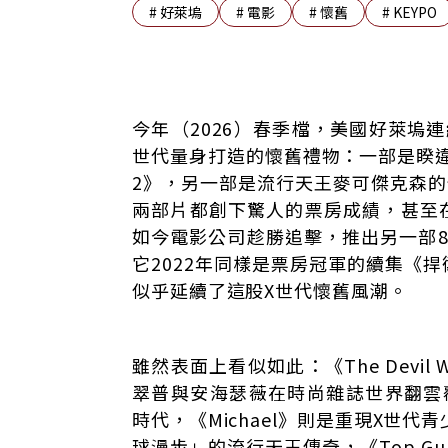
#
好萊塢
#
電影
#
懷舊
#
KEYPO
買票進戲院的族群？你猜中了嗎
今年（2026）春季檔，美國好萊塢
AI浪潮下的好萊塢：一個產業的慢速崩解
世代量身打造的懷舊禮物：一部是睽違
Z世代才是院線復甦的真正主力
2》，另一部是流行天王麥可傑克森的傳
不是懷舊 而是「嚮往」：一個關鍵的概念
兩部片都創下驚人的票房成績，甚至
《Prada 2》：嚮往的是「斷線的自由」
如今電影公司趁勝追擊，推出另一部
《麥可傑克森》：嚮往的是「真實感的震撼
它2022年同樣是票房冠軍的續集《
「AI Slop」時代：當內容通貨膨脹，「真
似乎延續了這股X世代懷舊風潮。
電影院的功能轉型：從「觀看空間」到「集
好萊塢誤讀了市場？懷舊IP的真實受眾比想
結語：懷舊是一份清單，映照當代的匱乏
雖然表面上看似如此：《The Devil W
翠普與安海瑟薇在時尚雜誌世界翻雲
時代，《Michael》則是重現X世代青少
球漫步」的流行天王傳奇，《Top G