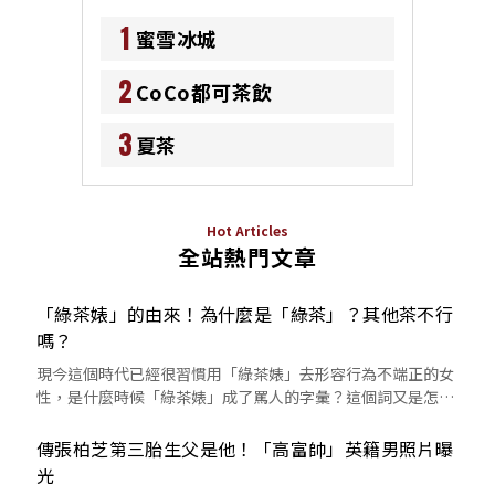
1
蜜雪冰城
2
CoCo都可茶飲
3
夏茶
Hot Articles
全站熱門文章
「綠茶婊」的由來！為什麼是「綠茶」？其他茶不行
嗎？
現今這個時代已經很習慣用「綠茶婊」去形容行為不端正的女
性，是什麼時候「綠茶婊」成了罵人的字彙？這個詞又是怎麼
來的呢？
傳張柏芝第三胎生父是他！「高富帥」英籍男照片曝
光