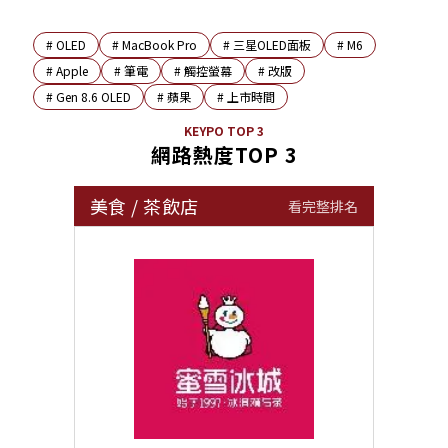
#
OLED
#
MacBook Pro
#
三星OLED面板
#
M6
#
Apple
#
筆電
#
觸控螢幕
#
改版
#
Gen 8.6 OLED
#
蘋果
#
上市時間
KEYPO TOP 3
網路熱度TOP 3
美食
/
茶飲店
看完整排名