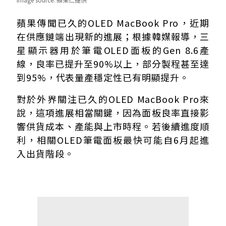
三星OLED筆電面板良率提升 量產條件逐漸成熟
蘋果傳聞已久的OLED MacBook Pro，近期
筆電OLED面板難度高於手機 良率突破更具意義
在供應鏈端出現新的進展；根據韓媒報導，三
新款OLED MacBook Pro傳將迎來大改版
星顯示器用於筆電OLED面板的Gen 8.6產
可能2026年底至2027年初推出
線，良率已提升至90%以上，部分製程甚至達
到95%，代表量產穩定性已有明顯提升。
對於外界關注已久的OLED MacBook Pro來
說，這項進展相當關鍵，因為面板良率直接影
響供貨成本、產能與上市時程。若後續進度順
利，相關OLED筆電面板最快可能自6月起進
入出貨階段。