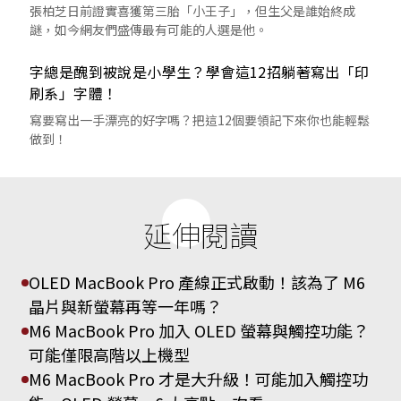
張柏芝日前證實喜獲第三胎「小王子」，但生父是誰始終成
謎，如今網友們盛傳最有可能的人選是他。
字總是醜到被說是小學生？學會這12招躺著寫出「印
刷系」字體！
寫要寫出一手漂亮的好字嗎？把這12個要領記下來你也能輕鬆
做到！
延伸閱讀
OLED MacBook Pro 產線正式啟動！該為了 M6
晶片與新螢幕再等一年嗎？
M6 MacBook Pro 加入 OLED 螢幕與觸控功能？
可能僅限高階以上機型
M6 MacBook Pro 才是大升級！可能加入觸控功