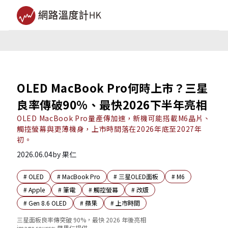
OLED MacBook Pro何時上市？三星
良率傳破90%、最快2026下半年亮相
OLED MacBook Pro量產傳加速，新機可能搭載M6晶片、
觸控螢幕與更薄機身，上市時間落在2026年底至2027年
初。
2026.06.04
by
果仁
#
OLED
#
MacBook Pro
#
三星OLED面板
#
M6
#
Apple
#
筆電
#
觸控螢幕
#
改版
#
Gen 8.6 OLED
#
蘋果
#
上市時間
三星面板良率傳突破 90%，最快 2026 年後亮相
image source:
蘋果仁提供