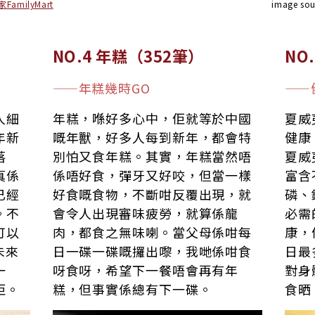
家FamilyMart
image sou
）
NO.4 年糕（352筆）
NO
——年糕幾時GO
——
人細
年糕，喺好多心中，佢就等於中國
夏威
年新
嘅年獸，好多人每到新年，都會特
健康
落
別怕又食年糕。其實，年糕當然唔
夏威
真係
係唔好食，彈牙又好咬，但當一樣
富含
已經
好食嘅食物，不斷咁反覆出現，就
磷、
。不
會令人出現審味疲勞，就算係龍
必需
可以
肉，都食之無味喇。當父母係咁每
康，
未來
日一碟一碟嘅攞出嚟，我哋係咁食
日最
一
呀食呀，希望下一餐唔會再有年
對身
佢。
糕，但事實係總有下一碟。
食晒