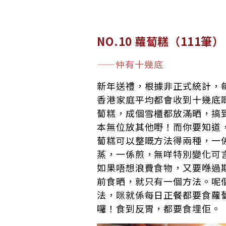
NO.10 蘿蔔糕（111筆）
——仲有十幾底
新年送禮，根據非正式統計，
香港家庭平均都會收到十幾底
蔔糕，成個雪櫃都放滿晒，搞
本無位放其他嘢！而你要知道
蔔糕可以整嘅方法得兩種，一
蒸，一係煎，無咩特別變化可
如果唔想浪費食物，又要喺過
前食晒，就只有一個方法。呢
法，咪就係每日正餐都要食蘿
囉！食到反胃，都要食埋佢。