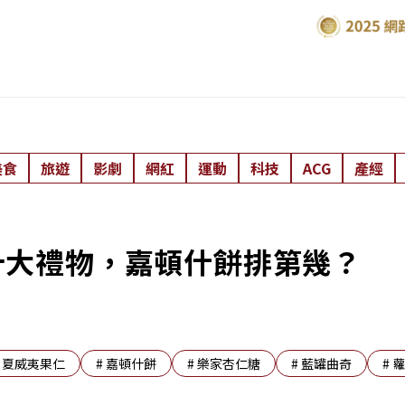
美食
旅遊
影劇
網紅
運動
科技
ACG
產經
十大禮物，嘉頓什餅排第幾？
#
夏威夷果仁
#
嘉頓什餅
#
樂家杏仁糖
#
藍罐曲奇
#
蘿