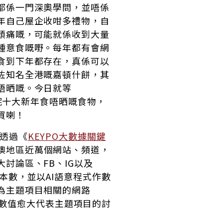
都係一門深奧學問，並唔係
年自己屋企收咁多禮物，自
頭痛嘅，可能就係收到大量
鍾意食嘅嘢。每年都有會網
食到下年都存在，真係可以
咗知名全港嘅嘉頓什餅，其
唔晒嘅。今日就等
數，呢十大新年食唔晒嘅食物，
買喇！
透過《
KEYPO大數據關鍵
澳地區近萬個網站、頻道，
討論區、FB、IG以及
樣本數，並以AI語意程式作數
為主題項目相關的網路
s ，數值愈大代表主題項目的討