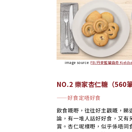
image source:
FB/丹麥藍罐曲奇 Kjeldse
NO.2 樂家杏仁糖（560
——好食定唔好食
飲食嘅嘢，往往好主觀嘅，睇
論，有一堆人話好好食，又有
賞。杏仁呢樣嘢，似乎係唔同