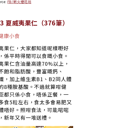
rce:
FB/昕火煙花坊
.3 夏威夷果仁（376筆）
健康小食
夷果仁，大家都知道呢樣嘢好
，係平時得閒可以食嘅小食。
夷果仁含油量高達70%以上，
不飽和脂肪酸，豐富嘅鈣、
鐵，加上維生素B1、B2同人體
的8種胺基酸。不過就算咁健
佢都只係小食，唔係正餐，一
多食5粒左右，食太多會易肥又
體唔好。照咁食法，可能啱啱
，新年又有一堆送禮。