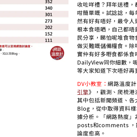
收咗咩禮？拜年送禮，
咁簡單嘅。試諗諗，每
然有好有唔好，最令人
根本食唔晒，自己都唔
民分享，睇怕呢堆食物
做災難嘅儲備糧食。除
實仲有好多嘢食都係食
DailyView同你細
等大家知道下次唔好再
DV小教室：
網路溫度計
引擎
》，觀測、爬梳港
其中包括新聞頻道、各大
Blog，從中取得資料
據分析。「網路熱度」
posts和comment
論度愈高。