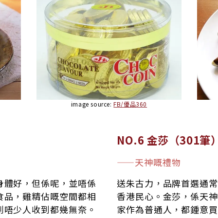
image source:
FB/優品360
NO.6 金莎（301筆
——天神嘅禮物
身體好，但係呢，並唔係
送朱古力，品牌首選通常
食品，雞精佔嘅空間都相
香港民心。金莎，係天神
到唔少人收到都幾無奈。
家作為普通人，都鍾意買