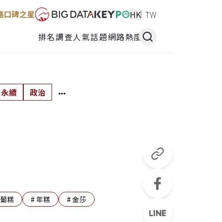
HK
TW
排名調查
人氣話題
網路熱度
永續
政治
蔔糕
#
年糕
#
金莎