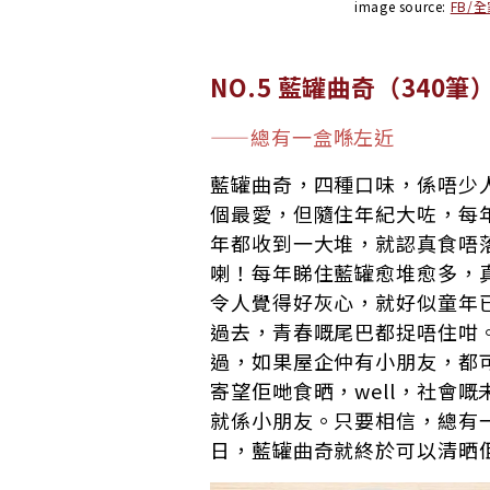
image source:
FB/全
NO.5 藍罐曲奇（340筆
——總有一盒喺左近
藍罐曲奇，四種口味，係唔少
個最愛，但隨住年紀大咗，每
年都收到一大堆，就認真食唔
喇！每年睇住藍罐愈堆愈多，
令人覺得好灰心，就好似童年
過去，青春嘅尾巴都捉唔住咁
過，如果屋企仲有小朋友，都
寄望佢哋食晒，well，社會嘅
就係小朋友。只要相信，總有
日，藍罐曲奇就終於可以清晒