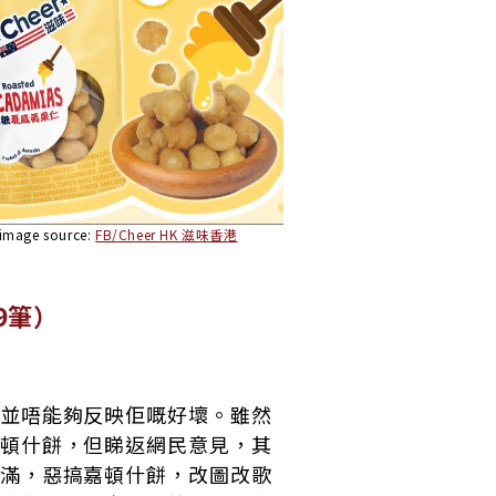
image source:
FB/Cheer HK 滋味香港
39筆）
並唔能夠反映佢嘅好壞。雖然
頓什餅，但睇返網民意見，其
滿，惡搞嘉頓什餅，改圖改歌