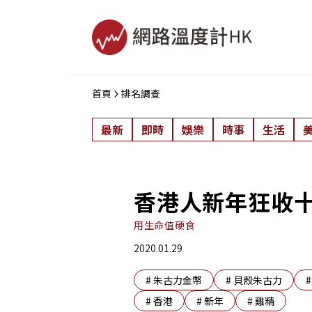
首頁
排名調查
最新
即時
娛樂
時事
生活
香港人新年狂收
用生命值硬食
2020.01.29
#
朱古力金幣
#
貝殼朱古力
#
香港
#
新年
#
雞精