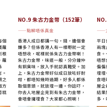
NO.9 朱古力金幣（152筆）
NO
——點解唔係真金
——
每個
香港人成日都講一句，錢，邊個會
平日
嘅蘿
嫌多？但係香港人有一樣嘢就一定
兩塊
到根
唔想收，呢樣就係朱古力金幣喇！
食。
，蘿
朱古力金幣，味道一般，分分鐘仲
唔想
係
有銅臭味，放入手就認真難受。加
偏偏
言。
上，朱古力金幣好似成日放咗好耐
埋埋
期之
咁，都唔知幾時過期，好多人都係
食唔
個方
取個意頭，就放埋一邊。你諗吓，
屋企
蔔糕
你去人地屋企見到有朱古力金幣，
結果
會唔會攞埋食？大家都心照喇！
多，