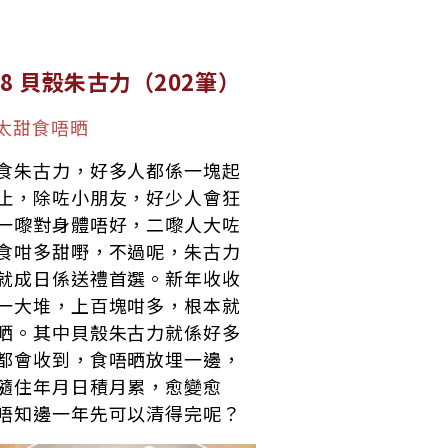
.8 貝殼朱古力（202筆）
太甜食唔晒
食朱古力，好多人都係一塊起
止，除咗小朋友，好少人會狂
一嚟對身體唔好，二嚟人大咗
食咁多甜嘢，不過呢，朱古力
就成日係送禮首選。新年收收
一大堆，上百塊咁多，根本就
晒。其中貝殼朱古力就係好多
都會收到，食唔晒放埋一邊，
隨住年月日積月累，愈變愈
唔知邊一年先可以清得完呢？