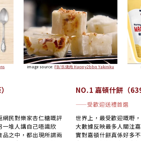
ns
image source:
FB/乐烧肉 Happy2bbq Yakiniku
筆）
NO.1 嘉頓什餅（6
——受歡迎送禮首選
返網民對樂家杏仁糖嘅評
世界上，最受歡迎嘅嘢，
另一堆人講自己唔識欣
大數據反映最多人關注嘉
食品之中，都出現所謂兩
實對嘉頓什餅真係好多不