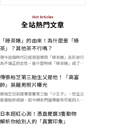
Hot Articles
全站熱門文章
「綠茶婊」的由來！為什麼是「綠
茶」？其他茶不行嗎？
現今這個時代已經很習慣用「綠茶婊」去形容行
為不端正的女性，是什麼時候「綠茶婊」成了罵
人的字彙？這個詞又是怎麼來的呢？
傳張柏芝第三胎生父是他！「高富
帥」英籍男照片曝光
張柏芝日前證實喜獲第三胎「小王子」，但生父
是誰始終成謎，如今網友們盛傳最有可能的人選
是他。
日本超紅心測！憑直覺選3隻動物
解析你給別人的「真實印象」