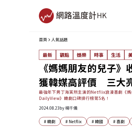
首頁
人氣話題
最新
觀點
娛樂
時事
生活
《媽媽朋友的兒子》
獲韓媒高評價 三大
最強年下男丁海寅所主演的Netflix浪漫喜劇
DailyView》韓劇口碑排行榜第5名！
2024.08.23
by
楊千儀
#
韓劇
#
Netflix
#
韓國
#
喜劇