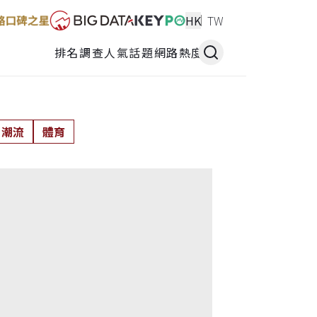
HK
TW
排名調查
人氣話題
網路熱度
潮流
體育