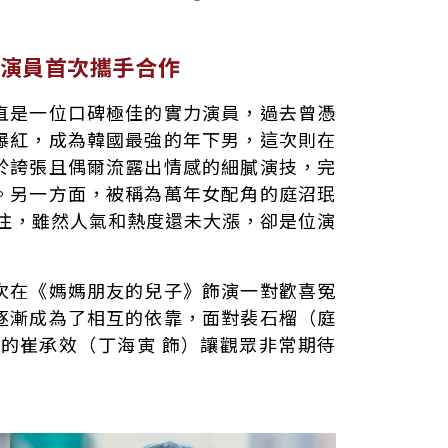
演員首次攜手合作
直是一位口碑極佳的實力演員，過去曾憑
爆紅，成為韓國最強的年下男，這次則在
於誇張且偶爾流露出情感的細膩演技，完
。另一方面，被稱為萬年女配角的庭沼珉
關注，雖然人氣和熱度還未大漲，卻是位演
次在《媽媽朋友的兒子》飾演一對歡喜冤
逐漸成為了相互的依靠，面對裴石榴（庭
氣的崔承效（丁海寅 飾）讓觀眾非常期待