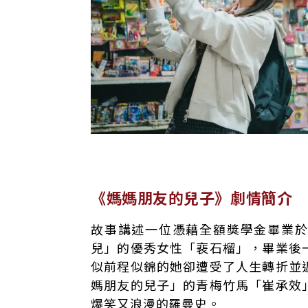
《媽媽朋友的兒子》劇情簡介
故事講述一位憑藉全額獎學金畢業
兒」的優秀女性「裵石榴」，畢業後
似前程似錦的她卻遭受了人生轉折並
媽朋友的兒子」的青梅竹馬「崔承效
爆笑又浪漫的羅曼史。