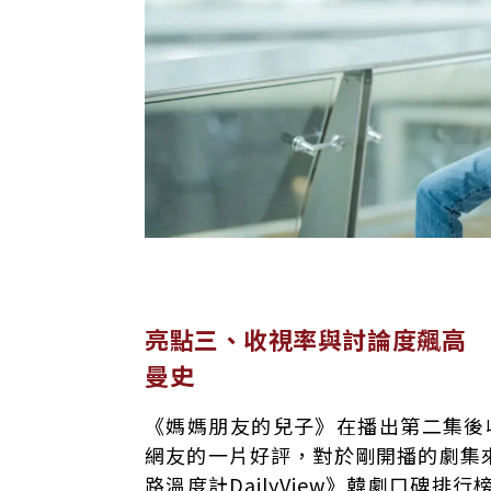
亮點三、收視率與討論度飆高 
曼史
《媽媽朋友的兒子》在播出第二集後
網友的一片好評，對於剛開播的劇集
路溫度計DailyView》韓劇口碑排行