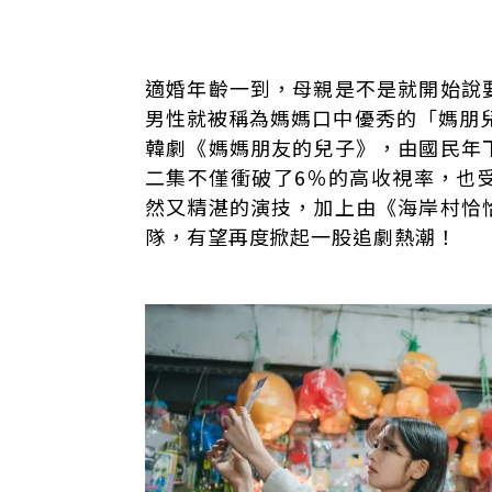
《媽媽朋友的兒子》劇情簡介
適婚年齡一到，母親是不是就開始說
亮點一、尚未大爆的兩位實力派演員首次攜
男性就被稱為媽媽口中優秀的「媽朋兒」
亮點二、引發共鳴的人設 「人生好像過熱
韓劇《媽媽朋友的兒子》，由國民年
亮點三、收視率與討論度飆高 復刻《海岸
二集不僅衝破了6％的高收視率，也
然又精湛的演技，加上由《海岸村恰
隊，有望再度掀起一股追劇熱潮！