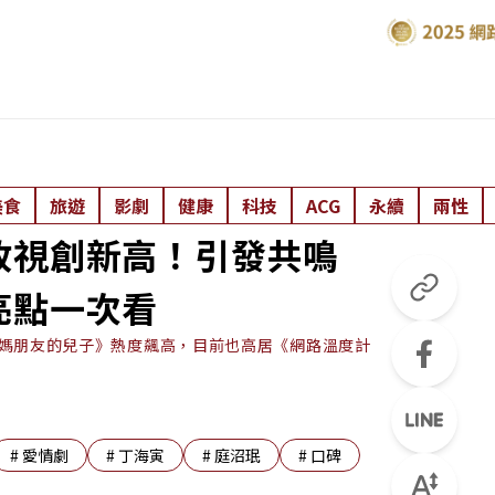
美食
旅遊
影劇
健康
科技
ACG
永續
兩性
收視創新高！引發共鳴
亮點一次看
《媽媽朋友的兒子》熱度飆高，目前也高居《網路溫度計
#
愛情劇
#
丁海寅
#
庭沼珉
#
口碑