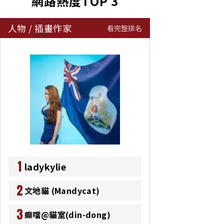
網路熱度TOP 3
人物
/
插畫作家
看完整排名
1
ladykylie
2
文地貓 (Mandycat)
3
癲噹@貓室(din-dong)